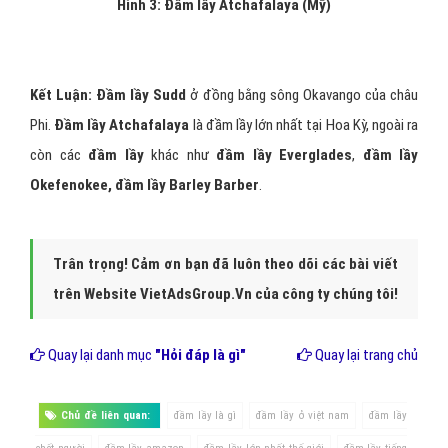
Hình 3: Đầm lầy Atchafalaya (Mỹ)
Kết Luận: Đầm lầy Sudd
ở đồng bằng sông Okavango của châu
Phi.
Đầm lầy Atchafalaya
là đầm lầy lớn nhất tại Hoa Kỳ, ngoài ra
còn các
đầm lầy
khác như
đầm lầy Everglades
,
đầm lầy
Okefenokee, đầm lầy Barley Barber
.
Trân trọng! Cảm ơn bạn đã luôn theo dõi các bài viết