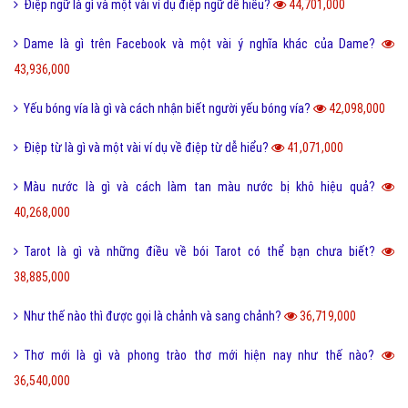
I love you 3000 là gì và những ý nghĩa I love you 3000?
87,697,000
Honey là gì và có nên gọi người yêu là Honey không?
65,466,000
Sự khác biệt giữa File cứng và File mềm là gì?
63,735,000
Wall là gì và bão Wall trên Facebook có nghĩa là gì?
55,242,000
Điệp ngữ là gì và một vài ví dụ điệp ngữ dễ hiểu?
44,701,000
Dame là gì trên Facebook và một vài ý nghĩa khác của Dame?
43,936,000
Yếu bóng vía là gì và cách nhận biết người yếu bóng vía?
42,098,000
Điệp từ là gì và một vài ví dụ về điệp từ dễ hiểu?
41,071,000
Màu nước là gì và cách làm tan màu nước bị khô hiệu quả?
40,268,000