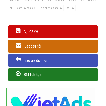
trên Website VietAdsGroup.Vn của công ty chúng tôi!
Quay lại danh mục
"Hỏi đáp là gì"
Quay lại trang chủ
Chủ đề liên quan:
đầm lầy là gì
đầm lầy ở việt nam
đầm lầy
chết người
đầm lầy amazon
đầm lầy lớn nhất thế giới
đầm lầy tiếng
anh
đầm lầy zombie
hệ sinh thái đầm lầy
bãi lầy
Gọi CSKH
Đặt câu hỏi
Báo giá dịch vụ