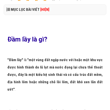
MỤC LỤC BÀI VIẾT
[HIỆN]
Đầm lầy là gì?
"Đầm lầy"
là
"một vùng đất ngập nước với hoặc một khu vực
được hình thành do lũ lụt mà nước đọng lại chưa thể thoát
được, đây là một kiểu hệ sinh thái và có cấu trúc đất mềm,
địa hình lõm hoặc những chỗ lồi lõm, đất khô xen lẫn đất
ướt"
.