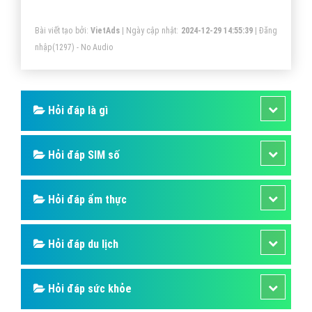
Đầm Lầy Là Gi? Tìm Hiểu Về Đầm Lầy Là
Gi?
Đầm lầy thường được bao phủ bởi thảm thực vật thủy
sinh, hoặc thảm thực vật có khả năng chịu đựng ngập
lụt, ngâm nước. Nguồn nước và độ sâu của đầm lầy
hơn các vùng đồng lầy hay bãi lầy trong các vùng đất
ngập nước.
Bài viết tạo bởi:
VietAds
| Ngày cập nhật:
2024-12-29 14:55:39
|
Đăng
nhập
(1297) - No Audio
Hỏi đáp là gì
Hỏi đáp SIM số