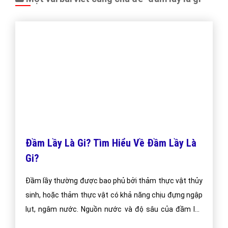
0964 82 6644 - (024) 6658 7378
(024) 6658 7378
support@vietadsgroup.vn
https://vietadsgroup.vn
Một vài bài viết cùng chủ đề "đầm lầy là gì"