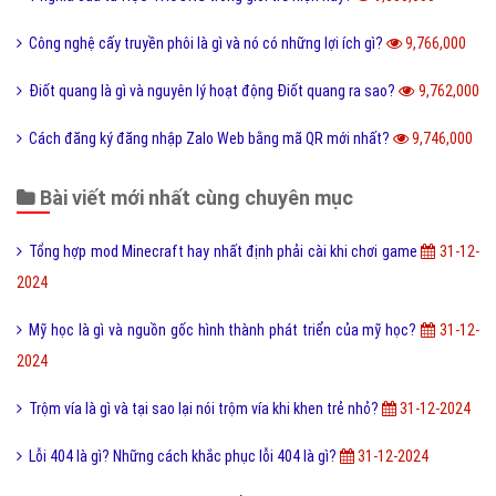
Tìm hiểu ý nghĩa của từ Beep hay Bíp Bép là gì?
9,901,000
Đào tạo là gì và những lợi ích khi được đào tạo bài bản?
9,891,000
Online là gì và ứng dụng Online trong công nghệ ra sao?
9,866,000
Ý nghĩa của từ HỌC TRƯỞNG trong giới trẻ hiện nay?
9,830,000
Công nghệ cấy truyền phôi là gì và nó có những lợi ích gì?
9,766,000
Điốt quang là gì và nguyên lý hoạt động Điốt quang ra sao?
9,762,000
Cách đăng ký đăng nhập Zalo Web bằng mã QR mới nhất?
9,746,000
Bài viết mới nhất cùng chuyên mục
Tổng hợp mod Minecraft hay nhất định phải cài khi chơi game
31-12-
2024