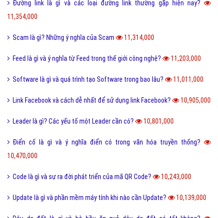
San hô là gì và đặc điểm của san hô như thế nào?
11,505,000
Sử dụng DẦU ĂN với quan hệ tình dục có nguy hiểm?
11,504,000
Trộm vía là gì và tại sao lại nói trộm vía khi khen trẻ nhỏ?
11,404,000
Điện thoại di động là gì và cấu tạo điện thoại di động?
11,374,000
Đường link là gì và các loại đường link thường gặp hiện nay?
11,354,000
Scam là gì? Những ý nghĩa của Scam
11,314,000
Feed là gì và ý nghĩa từ Feed trong thế giới công nghệ?
11,203,000
Software là gì và quá trình tạo Software trong bao lâu?
11,011,000
Link Facebook và cách dễ nhất để sử dụng link Facebook?
10,905,000
Leader là gì? Các yếu tố một Leader cần có?
10,801,000