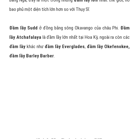
bang Nga, đây là một trong những
đầm lầy lớn
nhất thế giới, nó
bao phủ một diện tích lớn hơn so với Thụy Sĩ.
Đầm lầy Sudd
ở đồng bằng sông Okavango của châu Phi.
Đầm
lầy Atchafalaya
là đầm lầy lớn nhất tại Hoa Kỳ, ngoài ra còn các
đầm lầy
khác như
đầm lầy Everglades
,
đầm lầy Okefenokee,
đầm lầy Barley Barber
.