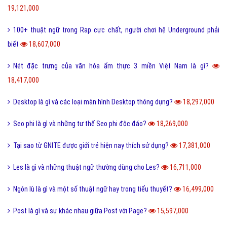
Phóng đại là gì và tác dụng của biện pháp phóng đại?
20,203,000
Thị Xã Huyện và Thị Trấn cái nào lớn hơn?
20,087,000
Tool là gì và ưu nhược điểm khi sử dụng Tool?
19,729,000
Behance là gì và hướng dẫn sử dụng Behance cho người mới?
19,121,000
100+ thuật ngữ trong Rap cực chất, người chơi hệ Underground phải
biết
18,607,000
Nét đặc trưng của văn hóa ẩm thực 3 miền Việt Nam là gì?
18,417,000
Desktop là gì và các loại màn hình Desktop thông dụng?
18,297,000
Seo phi là gì và những tư thế Seo phi độc đáo?
18,269,000