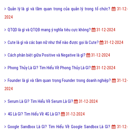
Switch là gì? Những tính năng chính của thiết bị Switch?
31-12-2024
Những tiện ích của bảng chữ cái LATINH là gì?
31-12-2024
Bóc phốt là gì và những đối tượng thường bị bóc phốt là ai?
31-12-
2024
Rank Alexa Là Gì? Tìm Hiểu Rank Về Alexa Là Gì?
31-12-2024
Quản lý là gì và tầm quan trọng của quản lý trong tổ chức?
31-12-
2024
QTQD là gì và QTQĐ mang ý nghĩa tiêu cực không?
31-12-2024
Cute là gì và các bạn nữ như thế nào được gọi là Cute?
31-12-2024
Cách phân biệt giữa Positive và Negative là gì?
31-12-2024
Phong Thủy Là Gì? Tìm Hiểu Về Phong Thủy Là Gì?
31-12-2024
Founder là gì và tầm quan trọng Founder trong doanh nghiệp?
31-12-