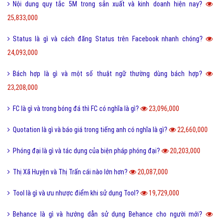
Tuyến tính là gì và những ý nghĩa của tuyến tính?
27,604,000
Dame là gì và dame được hiểu như thế nào trong Game?
27,336,000
Ẩn dụ là gì và những tác dụng biện pháp tu từ ẩn dụ?
26,949,000
Ô môi là gì? Nguyên nhân và Dấu hiệu nhận biết ô môi
25,887,000
Nội dung quy tắc 5M trong sản xuất và kinh doanh hiện nay?
25,833,000
Status là gì và cách đăng Status trên Facebook nhanh chóng?
24,093,000
Bách hợp là gì và một số thuật ngữ thường dùng bách hợp?
23,208,000
FC là gì và trong bóng đá thì FC có nghĩa là gì?
23,096,000
Quotation là gì và báo giá trong tiếng anh có nghĩa là gì?
22,660,000