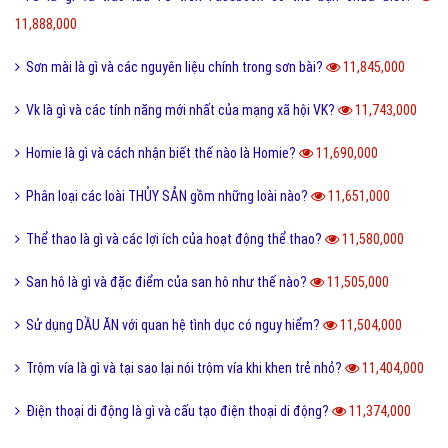
Hư cấu là gì và sử dụng từ hư cấu như thế nào cho đúng?
12,064,000
Tại sao gọi là BIỂN ĐỎ mà không phải là tên khác?
12,005,000
Offline là gì và ý nghĩa offline & online trong công việc?
11,938,000
FS là gì và trào lưu FS trên Facebook có thể bạn chưa biết?
11,888,000
Sơn mài là gì và các nguyên liệu chính trong sơn bài?
11,845,000
Vk là gì và các tính năng mới nhất của mạng xã hội VK?
11,743,000
Homie là gì và cách nhận biết thế nào là Homie?
11,690,000
Phân loại các loài THỦY SẢN gồm những loài nào?
11,651,000
Thể thao là gì và các lợi ích của hoạt động thể thao?
11,580,000