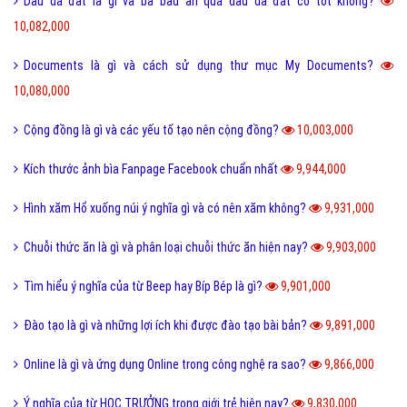
Điển cố là gì và ý nghĩa điển có trong văn hóa truyền thống?
10,470,000
Code là gì và sự ra đời phát triển của mã QR Code?
10,243,000
Update là gì và phần mềm máy tính khi nào cần Update?
10,139,000
Dâu da đất là gì và bà bầu ăn quả dâu da đất có tốt không?
10,082,000
Documents là gì và cách sử dụng thư mục My Documents?
10,080,000
Cộng đồng là gì và các yếu tố tạo nên cộng đồng?
10,003,000
Kích thước ảnh bìa Fanpage Facebook chuẩn nhất
9,944,000
Hình xăm Hổ xuống núi ý nghĩa gì và có nên xăm không?
9,931,000
Chuỗi thức ăn là gì và phân loại chuỗi thức ăn hiện nay?
9,903,000