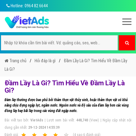
Hotline: 0964 82 6644
Trang chủ
Hỏi đáp là gì
Đầm Lầy Là Gi? Tìm Hiểu Về Đầm Lầy
Là Gi?
Đầm Lầy Là Gi? Tìm Hiểu Về Đầm Lầy Là
Gi?
Đầm lầy thường được bao phủ bởi thảm thực vật thủy sinh, hoặc thảm thực vật có khả
năng chịu đựng ngập lụt, ngâm nước. Nguồn nước và độ sâu của đầm lầy hơn các vùng
đồng lầy hay bãi lầy trong các vùng đất ngập nước.
Bài viết tạo bởi:
VietAds
| Lượt xem bài viết:
448,740
(View) | Ngày cập nhật nội
dung gần nhất:
29-12-2024 14:55:39
Ðánh giá:
1
2
3
4
5
(
4
sao
6
đánh giá)