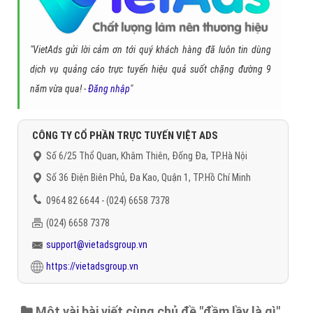
Đặt lịch hẹn
"VietAds gửi lời cảm ơn tới quý khách hàng đã luôn tin dùng
dịch vụ quảng cáo trực tuyến hiệu quả suốt chặng đường 9
năm vừa qua! -
Đăng nhập
"
CÔNG TY CỔ PHẦN TRỰC TUYẾN VIỆT ADS
Số 6/25 Thổ Quan, Khâm Thiên, Đống Đa, TP.Hà Nội
Số 36 Điện Biên Phủ, Đa Kao, Quận 1, TP.Hồ Chí Minh