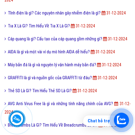
K Lite Codec Pack là gì và cách tính hợp K Lite Codec Pack ?
31-12-
2024
Ngoại hạng Anh là gì và lịch sử bóng đá Ngoại hạng Anh?
31-12-2024
Bình minh là gì và bình minh có đồng nghĩa với mặt trời mọc?
31-12-
2024
Tĩnh điện là gì? Các nguyên nhân gây nhiễm điện là gì?
31-12-2024
Tia X Là Gì? Tìm Hiểu Về Tia X Là Gì?
31-12-2024
Cáp quang là gì? Cấu tạo của cáp quang gồm những gì?
31-12-2024
AIDA là gì và một vài ví dụ mô hình AIDA dễ hiểu?
31-12-2024
Máy bắn đá là gì và nguyên lý vận hành máy bắn đá?
31-12-2024
Chat hỗ trợ
GRAFFITI là gì và nguồn gốc của GRAFFITI từ đâu?
31-12-2024