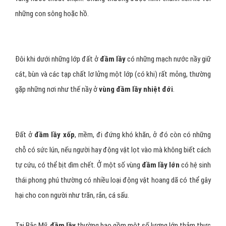
những con sông hoặc hồ.
Đôi khi dưới những lớp đất ở
đầm lầy
có những mạch nước nầy giữ
cát, bùn và các tạp chất lơ lửng một lớp (có khi) rất mỏng, thường
gặp những nơi như thế nầy ở
vùng đầm lầy nhiệt đới
.
Đất ở
đầm lầy xốp
, mềm, đi đứng khó khăn, ở đó còn có những
chỗ có sức lún, nếu người hay động vật lọt vào mà không biết cách
tự cứu, có thể bịt dìm chết. Ở một số vùng
đầm lầy lớn
có hệ sinh
thái phong phú thường có nhiều loại động vật hoang dã có thể gây
hại cho con người như trăn, rắn, cá sấu.
Tại Bắc Mỹ,
đầm lầy
thường bao gồm một số lượng lớn thảm thực