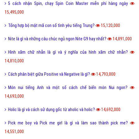
Tại sao từ GNITE được giới trẻ hiện nay thích sử dụng?
17,381,000
Les là gì và những thuật ngữ thường dùng cho Les?
16,711,000
Ngôn lù là gì và một số thuật ngữ hay trong tiểu thuyết?
16,499,000
Post là gì và sự khác nhau giữa Post với Page?
15,597,000
5 cách nhận Spin, chạy Spin Coin Master miễn phí hàng ngày
15,495,000
Tổng hợp bộ mật mã con số tình yêu tiếng Trung?
15,120,000
Nite là gì và những câu chúc ngủ ngon Nite G9 hay nhất?
14,891,000
Hình xăm chữ nhẫn là gì và ý nghĩa của hình xăm chữ nhẫn?
14,810,000
Cách phân biệt giữa Positive và Negative là gì?
14,793,000