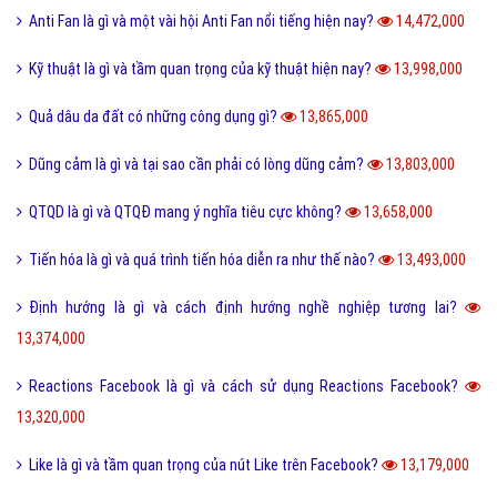
Món nui tiếng Anh và một số cách chế biến món Nui ngon?
14,693,000
Holic là gì và cách sử dụng gốc từ aholic và holic?
14,692,000
Pick me boy và Pick me girl là gì và làm sao thành pick me?
14,551,000
Anti Fan là gì và một vài hội Anti Fan nổi tiếng hiện nay?
14,472,000
Kỹ thuật là gì và tầm quan trọng của kỹ thuật hiện nay?
13,998,000
Quả dâu da đất có những công dụng gì?
13,865,000
Dũng cảm là gì và tại sao cần phải có lòng dũng cảm?
13,803,000
QTQD là gì và QTQĐ mang ý nghĩa tiêu cực không?
13,658,000
Tiến hóa là gì và quá trình tiến hóa diễn ra như thế nào?
13,493,000