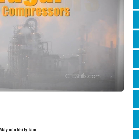
Hỏi đ
Thiết 
Quảng
Quảng
Định n
Nghĩa l
Phần 
 Máy nén khí ly tâm