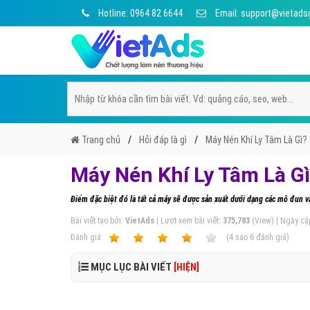
Hotline: 0964 82 6644
Email: support@vietads
Trang chủ
Hỏi đáp là gì
Máy Nén Khí Ly Tâm Là Gì?
Máy Nén Khí Ly Tâm Là Gì
Điểm đặc biệt đó là tất cả máy sẽ được sản xuất dưới dạng các mô đun và 
Bài viết tạo bởi:
VietAds
| Lượt xem bài viết:
375,783
(View) | Ngày cậ
Ðánh giá:
1
2
3
4
5
(
4
sao
6
đánh giá)
MỤC LỤC BÀI VIẾT
[HIỆN]