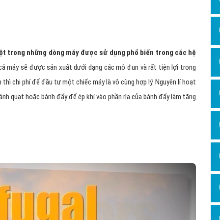
Dịch v
Hỏi đ
Hỏi đ
t trong những dòng máy được sử dụng phổ biến trong các hệ
Hỏi đá
 cả máy sẽ được sản xuất dưới dạng các mô đun và rất tiện lợi trong
Hỏi đá
 thì chi phí để đầu tư một chiếc máy là vô cùng hợp lý. Nguyên lí hoạt
Hỏi đ
cánh quạt hoặc bánh đẩy để ép khí vào phần rìa của bánh đẩy làm tăng
Hỏi đá
Hỏi đá
Quảng
Dịch v
Dịch v
Dịch v
Dịch v