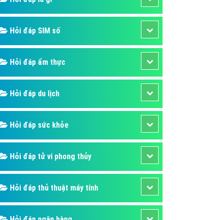
ụ Domain & Hosting
áp phần mềm
Hỏi đáp SIM số
áp quảng cáo TVC
p quảng cáo mobile
Hỏi đáp ẩm thực
p quảng cáo Online
áp quảng cáo Skype
Hỏi đáp du lịch
p Domain & Hosting
Hỏi đáp sức khỏe
p viết bài Marketing
 cáo Youtube
Hỏi đáp tử vi phong thủy
ụ quảng cáo Youtube
ụ quảng cáo Cốc Cốc
Hỏi đáp thủ thuật máy tính
ụ quảng cáo Tiktok
ụ quảng cáo Zalo
Hỏi đáp ngân hàng