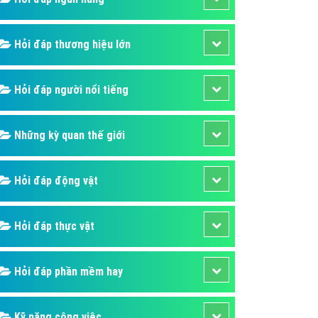
áp quảng cáo Youtube
kế ứng dụng
Hỏi đáp thương hiệu lớn
 cáo Cốc Cốc hiệu quả
Hỏi đáp người nổi tiếng
 cáo Zalo chuyên nghiệp
ghĩa
Những kỳ quan thế giới
à gì
mềm ứng dụng hay
Hỏi đáp động vật
Hỏi đáp thực vật
Hỏi đáp phần mềm hay
Kỹ năng công việc