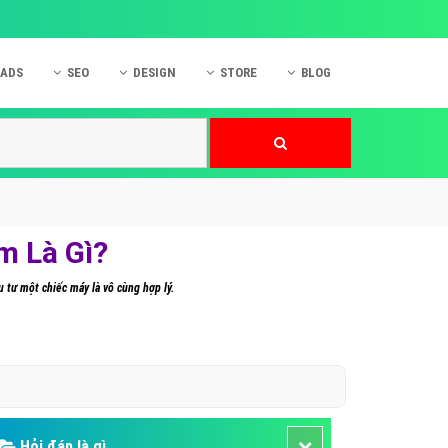
 ADS
SEO
DESIGN
STORE
BLOG
ner
 cáo Mobile
SEO Website
Thiết kế Web
nner
p quảng cáo Instagram
Dịch vụ SEO Website
Thiết kế Website
 cáo Zalo
Hỏi đáp SEO Google
Danh sách Website
 cáo Instagram
Thiết kế Landing Page
m Là Gì?
cáo Online
Dịch vụ thiết kế Website
u tư một chiếc máy là vô cùng hợp lý.
 cáo Skype
Hỏi đáp Website
 cáo TVC
 cáo Cốc Cốc
mềm ứng dụng hay
Hỏi đáp là gì