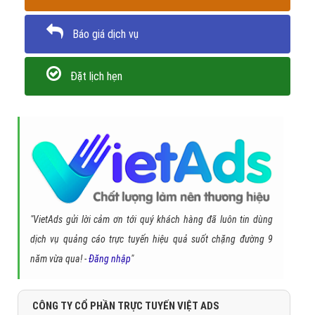
Báo giá dịch vụ
Đặt lịch hẹn
"VietAds gửi lời cảm ơn tới quý khách hàng đã luôn tin dùng
dịch vụ quảng cáo trực tuyến hiệu quả suốt chặng đường 9
năm vừa qua! -
Đăng nhập
"
CÔNG TY CỔ PHẦN TRỰC TUYẾN VIỆT ADS