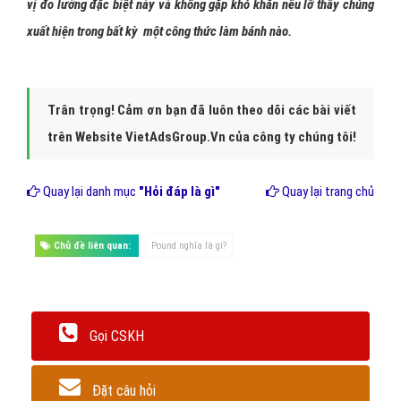
vị đo lường đặc biệt này và không gặp khó khăn nếu lỡ thấy chúng
xuất hiện trong bất kỳ một công thức làm bánh nào.
Trân trọng! Cảm ơn bạn đã luôn theo dõi các bài viết
trên Website VietAdsGroup.Vn của công ty chúng tôi!
Quay lại danh mục
"Hỏi đáp là gì"
Quay lại trang chủ
Chủ đề liên quan:
Pound nghĩa là gì?
Gọi CSKH
Đặt câu hỏi