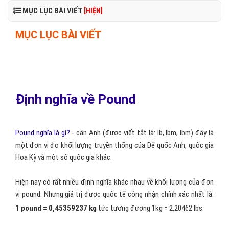
MỤC LỤC BÀI VIẾT
[HIỆN]
MỤC LỤC BÀI VIẾT
Định nghĩa về Pound
Pound nghĩa là gì?
- cân Anh (được viết tắt là: lb, lbm, lbm) đây là
một đơn vị đo khối lượng truyền thống của Đế quốc Anh, quốc gia
Hoa Kỳ và một số quốc gia khác.
Hiện nay có rất nhiều định nghĩa khác nhau về khối lượng của đơn
vị pound. Nhưng giá trị được quốc tế công nhận chính xác nhất là:
1 pound = 0,45359237 kg
tức tương đương 1kg = 2,20462 Ibs.