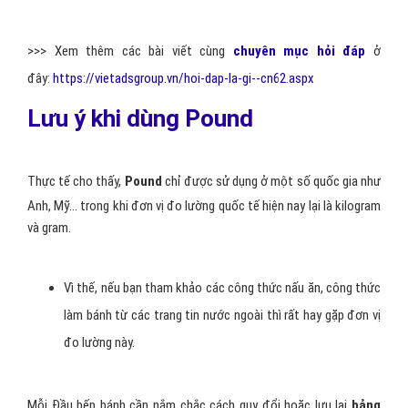
>>> Xem thêm các bài viết cùng
chuyên mục hỏi đáp
ở
đây:
https://vietadsgroup.vn/hoi-dap-la-gi--cn62.aspx
Lưu ý khi dùng Pound
Thực tế cho thấy,
Pound
chỉ được sử dụng ở một số quốc gia như
Anh, Mỹ… trong khi đơn vị đo lường quốc tế hiện nay lại là kilogram
và gram.
Vì thế, nếu bạn tham khảo các công thức nấu ăn, công thức
làm bánh từ các trang tin nước ngoài thì rất hay gặp đơn vị
đo lường này.
Mỗi Đầu bếp bánh cần nắm chắc cách quy đổi hoặc lưu lại
bảng