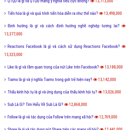
QTQD là gì và QTQĐ mang ý nghĩa tiêu cực không?
13,713,000
Tiến hóa là gì và quá trình tiến hóa diễn ra như thế nào?
13,498,000
Định hướng là gì và cách định hướng nghề nghiệp tương lai?
13,377,000
Reactions Facebook là gì và cách sử dụng Reactions Facebook?
13,323,000
Like là gì và tầm quan trọng của nút Like trên Facebook?
13,188,000
Tiamo là gì và ý nghĩa Tiamo trong giới trẻ hiện nay?
13,142,000
Thấu kính hội tụ là gì và ứng dụng của thấu kính hội tụ?
13,026,000
Sub Là Gì? Tìm Hiểu Về Sub Là Gì?
12,868,000
Follow là gì và tác dụng của Follow trên mạng xã hội?
12,769,000
Share là gì và tác dụng nút Share trên các mạng xã hội?
12,441,000