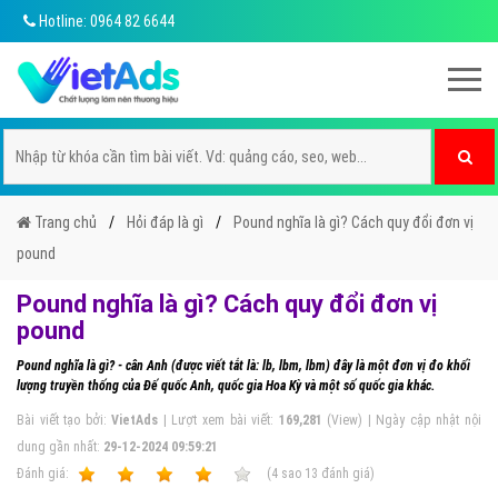
Hotline: 0964 82 6644
Trang chủ
Hỏi đáp là gì
Pound nghĩa là gì? Cách quy đổi đơn vị
pound
Pound nghĩa là gì? Cách quy đổi đơn vị
pound
Pound nghĩa là gì? - cân Anh (được viết tắt là: lb, lbm, lbm) đây là một đơn vị đo khối
lượng truyền thống của Đế quốc Anh, quốc gia Hoa Kỳ và một số quốc gia khác.
Bài viết tạo bởi:
VietAds
| Lượt xem bài viết:
169,281
(View) | Ngày cập nhật nội
dung gần nhất:
29-12-2024 09:59:21
Ðánh giá:
1
2
3
4
5
(
4
sao
13
đánh giá)