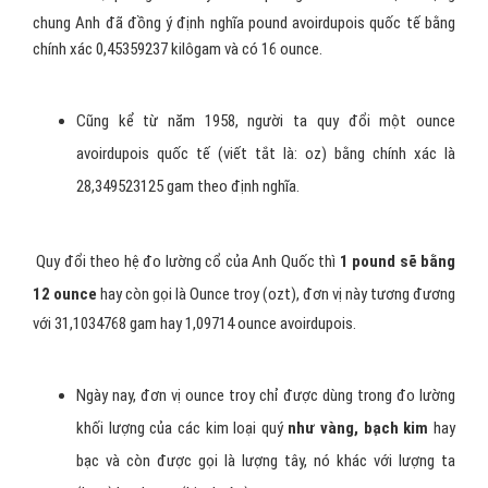
chung Anh đã đồng ý định nghĩa pound avoirdupois quốc tế bằng
chính xác 0,45359237 kilôgam và có 16 ounce.
Cũng kể từ năm 1958, người ta quy đổi một ounce
avoirdupois quốc tế (viết tắt là: oz) bằng chính xác là
28,349523125 gam theo định nghĩa.
Quy đổi theo hệ đo lường cổ của Anh Quốc thì
1 pound sẽ bằng
12 ounce
hay còn gọi là Ounce troy (ozt), đơn vị này tương đương
với 31,1034768 gam hay 1,09714 ounce avoirdupois.
Ngày nay, đơn vị ounce troy chỉ được dùng trong đo lường
khối lượng của các kim loại quý
như vàng, bạch kim
hay
bạc và còn được gọi là lượng tây, nó khác với lượng ta