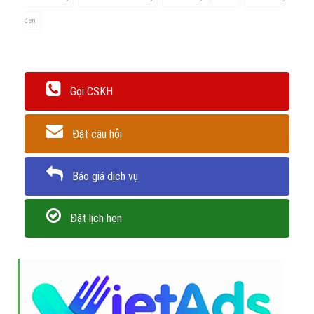
Kim cương
được cho là một loại khoáng sản với những tính chất
vật lý hoàn hảo. Chúng là những vật liệu tốt để tạo ra các bề mặt
nhám và chỉ có những
viên kim cương
khác, những tinh
thể cacbon dạng lồng hay ADNR mới có thể
cắt kim cương
được.
Điều đó có nghĩa là chúng có thể giữ bề mặt đánh bóng rất lâu và
rất tốt.
Trân trọng! Cảm ơn bạn đã luôn theo dõi các bài viết
trên Website VietAdsGroup.Vn của công ty chúng tôi!
Quay lại danh mục
"Hỏi đáp là gì"
Quay lại trang chủ
Chủ đề liên quan:
kim cương là gì
việt nam có mỏ kim cương