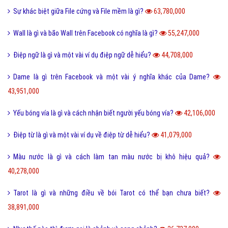
Hỏi đáp điện thoại
Hỏi đáp máy tính
Hỏi đáp ứng dụng
Bài viết xem nhiều cùng chuyên mục
Lỗi 404 là gì? Những cách khắc phục lỗi 404 là gì?
5,047,657,000
FAQ là gì và câu hỏi thường gặp FAQ có quan trọng Website?
802,961,000
Một vài ví dụ về điệp cấu trúc là gì dễ hiểu?
125,440,000
I love you 3000 là gì và những ý nghĩa I love you 3000?
87,766,000