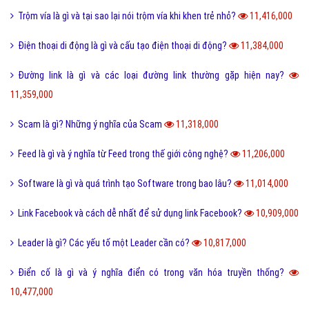
Hư cấu là gì và sử dụng từ hư cấu như thế nào cho đúng?
12,072,000
Tại sao gọi là BIỂN ĐỎ mà không phải là tên khác?
12,009,000
Offline là gì và ý nghĩa offline & online trong công việc?
11,944,000
FS là gì và trào lưu FS trên Facebook có thể bạn chưa biết?
11,897,000
Sơn mài là gì và các nguyên liệu chính trong sơn bài?
11,852,000
Vk là gì và các tính năng mới nhất của mạng xã hội VK?
11,767,000
Homie là gì và cách nhận biết thế nào là Homie?
11,696,000
Phân loại các loài THỦY SẢN gồm những loài nào?
11,656,000
Thể thao là gì và các lợi ích của hoạt động thể thao?
11,585,000
San hô là gì và đặc điểm của san hô như thế nào?
11,509,000