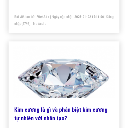
Một vài bài viết cùng chủ đề "kim cương là
gì"
Bảng giá kim cương, Giá hột xoàn cập
nhật mới nhất 2021
Kim cương ( hột xoàn) là vua của các loại đá quý nên