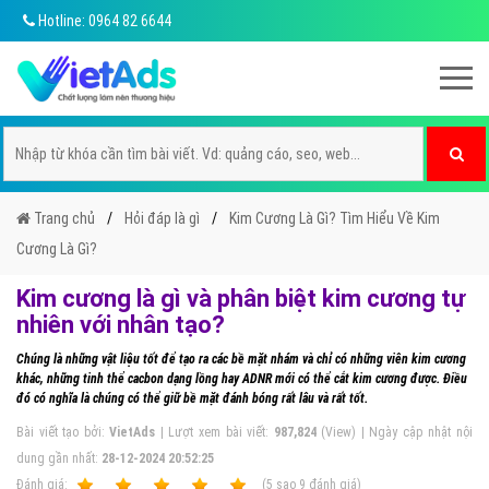
Hotline: 0964 82 6644
Trang chủ
Hỏi đáp là gì
Kim Cương Là Gì? Tìm Hiểu Về Kim
Cương Là Gì?
Kim cương là gì và phân biệt kim cương tự
nhiên với nhân tạo?
Chúng là những vật liệu tốt để tạo ra các bề mặt nhám và chỉ có những viên kim cương
khác, những tinh thể cacbon dạng lồng hay ADNR mới có thể cắt kim cương được. Điều
đó có nghĩa là chúng có thể giữ bề mặt đánh bóng rất lâu và rất tốt.
Bài viết tạo bởi:
VietAds
| Lượt xem bài viết:
987,824
(View) | Ngày cập nhật nội
dung gần nhất:
28-12-2024 20:52:25
Ðánh giá:
1
2
3
4
5
(
5
sao
9
đánh giá)