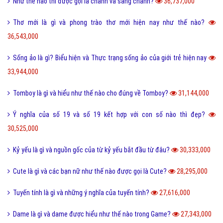
Honey là gì và có nên gọi người yêu là Honey không?
65,472,000
Sự khác biệt giữa File cứng và File mềm là gì?
63,780,000
Wall là gì và bão Wall trên Facebook có nghĩa là gì?
55,247,000
Điệp ngữ là gì và một vài ví dụ điệp ngữ dễ hiểu?
44,708,000
Dame là gì trên Facebook và một vài ý nghĩa khác của Dame?
43,951,000
Yếu bóng vía là gì và cách nhận biết người yếu bóng vía?
42,106,000
Điệp từ là gì và một vài ví dụ về điệp từ dễ hiểu?
41,079,000
Màu nước là gì và cách làm tan màu nước bị khô hiệu quả?
40,278,000
Tarot là gì và những điều về bói Tarot có thể bạn chưa biết?