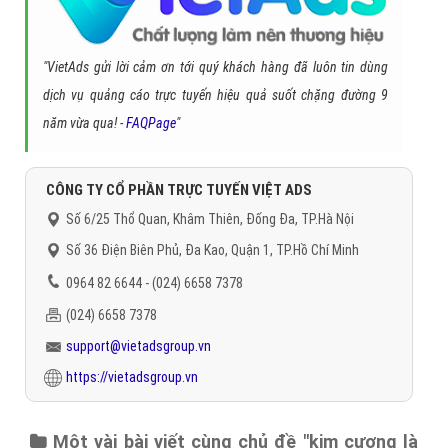
không
kim cuong game
người mẫu kim cương
gia kim cuong
nghe
si kim cuong
diễn viên kim cương
kim cương tự nhiên
kim cương
đen
Gọi CSKH
Đặt câu hỏi
Báo giá dịch vụ
Đặt lịch hẹn