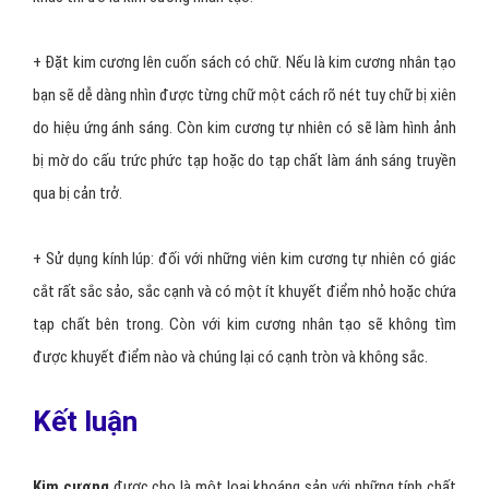
tạo rất nhiều lần. Sự ra đời của kim cương nhân tạo giúp mọi người
có được nhiều sự lựa chọn khi mua trang sức. Tuy nhiên, điều này
cũng khiến nhiều người mới mua kim cương lần đầu hoang mang và
lo sợ mình sẽ bị lừa không mua được kim cương thật. Cùng khám
phá mẹo đơn giản để nhận biết chúng nhé!
+ Hà hơi làm thí nghiệm sương mù: khi bạn hà hơi vào bề mặt kim
cương. Kim cương thật không giữ nhiệt nên không tạo ra lớp
sương mù trên bề mặt, còn kim loại nhân tạo sẽ giữ lớp sương mù
vài giây.
+ Kiểm tra độ phát sáng của kim cương: kim cương đặt dưới ánh
sáng tia cực tím sẽ phát ra huỳnh quang màu xanh, khi mua kim
cương bạn hãy dùng dụng cụ chiếu tia UV vào viên kim cương. Nếu
thấy xuất hiện ánh sáng xanh thì đó là kim cương thật, còn nếu