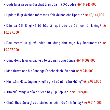
Sử dụng DẦU ĂN với quan hệ tình dục có nguy hiểm?
11,508,000
Trộm vía là gì và tại sao lại nói trộm vía khi khen trẻ nhỏ?
11,416,000
Điện thoại di động là gì và cấu tạo điện thoại di động?
11,384,000
Đường link là gì và các loại đường link thường gặp hiện nay?
11,359,000
Scam là gì? Những ý nghĩa của Scam
11,318,000
Feed là gì và ý nghĩa từ Feed trong thế giới công nghệ?
11,206,000
Software là gì và quá trình tạo Software trong bao lâu?
11,014,000
Link Facebook và cách dễ nhất để sử dụng link Facebook?
10,909,000
Leader là gì? Các yếu tố một Leader cần có?
10,817,000