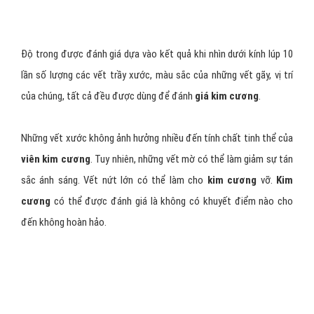
Carat là đơn vị dùng để đo khối lượng của đá quý nói chung. Một
carat được định nghĩa là 200 milligram. Một điểm, bằng 1% carat
hay 2 mg, được dùng để đánh giá các
viên kim cương
có khối
lượng dưới 1 carat. Giá của
viên kim cương
tăng nhanh khi khối
lượng tăng.
Độ trong
Độ trong được đánh giá dựa vào kết quả khi nhìn dưới kính lúp 10
lần số lượng các vết trầy xước, màu sắc của những vết gãy, vị trí
của chúng, tất cả đều được dùng để đánh
giá kim cương
.
Những vết xước không ảnh hưởng nhiều đến tính chất tinh thể của