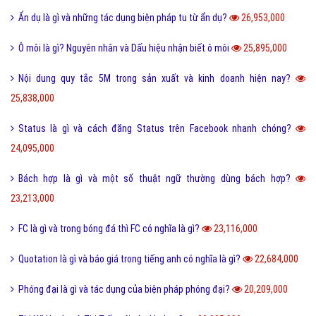
38,891,000
Như thế nào thì được gọi là chảnh và sang chảnh?
36,737,000
Thơ mới là gì và phong trào thơ mới hiện nay như thế nào?
36,543,000
Sống ảo là gì? Biểu hiện và Thực trạng sống ảo của giới trẻ hiện nay
33,944,000
Tomboy là gì và hiểu như thế nào cho đúng về Tomboy?
31,144,000
Ý nghĩa của số 19 và số 19 kết hợp với con số nào thì đẹp?
30,525,000
Kỷ yếu là gì và nguồn gốc của từ kỷ yếu bắt đầu từ đâu?
30,333,000
Cute là gì và các bạn nữ như thế nào được gọi là Cute?
28,295,000
Tuyến tính là gì và những ý nghĩa của tuyến tính?
27,616,000