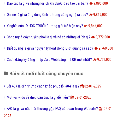
Điển cố là gì và ý nghĩa điển có trong văn hóa truyền thống?
10,477,000
Code là gì và sự ra đời phát triển của mã QR Code?
10,246,000
Update là gì và phần mềm máy tính khi nào cần Update?
10,144,000
Dâu da đất là gì và bà bầu ăn quả dâu da đất có tốt không?
10,087,000
Documents là gì và cách sử dụng thư mục My Documents?
10,087,000
Cộng đồng là gì và các yếu tố tạo nên cộng đồng?
10,009,000
Kích thước ảnh bìa Fanpage Facebook chuẩn nhất
9,946,000
Hình xăm Hổ xuống núi ý nghĩa gì và có nên xăm không?
9,936,000
Tìm hiểu ý nghĩa của từ Beep hay Bíp Bép là gì?
9,924,000