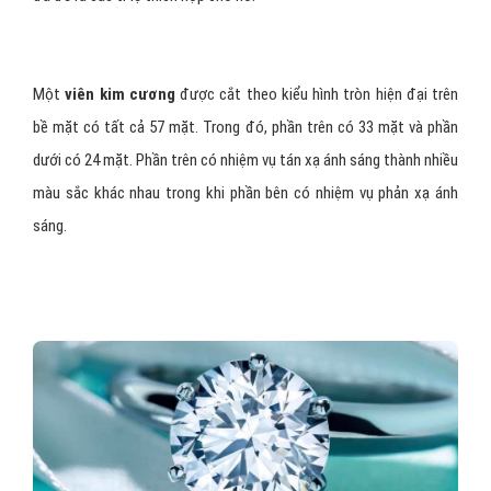
thậm chí màu nâu. Một cấu trúc tinh thể nguyên chất sẽ làm cho
viên kim cương
không màu
. Tuy nhiên, hầu hết những
viên kim
cương
đều không hoàn hảo.
Tùy theo màu sắc có thể tăng hay giảm giá trị của viên đá. Những
đốm nhỏ màu vàng sẽ làm giảm
giá trị kim cương
đi rất nhiều
trong khi màu hồng hay xanh dương (như viên kim cương Hope) sẽ
làm tăng giá trị của
viên kim cương
.
Cắt sắt
Có rất nhiều công trình nghiên cứu toán học được nghiên cứu
nhằm làm cho lượng ánh sáng mà nó phản xạ được là nhiều nhất.
Một trong số đó là công trình của nhà toán học yêu thích khoáng