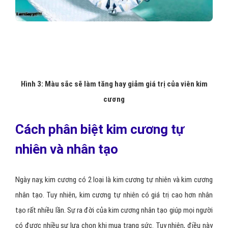
vật Marcel Tolkowsky. Ông là người nghĩ ra cách cắt hình tròn và
đã đề ra các tỉ lệ thích hợp cho nó.
Một
viên kim cương
được cắt theo kiểu hình tròn hiện đại trên
bề mặt có tất cả 57 mặt. Trong đó, phần trên có 33 mặt và phần
dưới có 24 mặt. Phần trên có nhiệm vụ tán xạ ánh sáng thành nhiều
màu sắc khác nhau trong khi phần bên có nhiệm vụ phản xạ ánh
sáng.