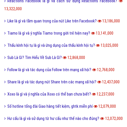
14,704,000
Holic là gì và cách sử dụng gốc từ aholic và holic?
14,703,000
Pick me boy và Pick me girl là gì và làm sao thành pick me?
14,556,000
Anti Fan là gì và một vài hội Anti Fan nổi tiếng hiện nay?
14,476,000
Kỹ thuật là gì và tầm quan trọng của kỹ thuật hiện nay?
14,006,000
Quả dâu da đất có những công dụng gì?
13,869,000
Dũng cảm là gì và tại sao cần phải có lòng dũng cảm?
13,807,000
QTQD là gì và QTQĐ mang ý nghĩa tiêu cực không?
13,695,000
Tiến hóa là gì và quá trình tiến hóa diễn ra như thế nào?
13,497,000
Định hướng là gì và cách định hướng nghề nghiệp tương lai?