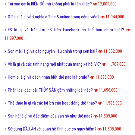
13,375,000
Reactions Facebook là gì và cách sử dụng Reactions Facebook?
13,322,000
Like là gì và tầm quan trọng của nút Like trên Facebook?
13,186,000
Tiamo là gì và ý nghĩa Tiamo trong giới trẻ hiện nay?
13,141,000
Thấu kính hội tụ là gì và ứng dụng của thấu kính hội tụ?
13,025,000
Sub Là Gì? Tìm Hiểu Về Sub Là Gì?
12,868,000
Follow là gì và tác dụng của Follow trên mạng xã hội?
12,768,000
Share là gì và tác dụng nút Share trên các mạng xã hội?
12,437,000
Xoxo là gì và ý nghĩa của Xoxo có thể bạn chưa biết?
12,237,000
Số hotline tổng đài Giao hàng tiết kiệm, ghtk miễn phí
12,079,000