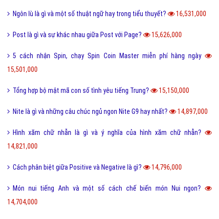
Phóng đại là gì và tác dụng của biện pháp phóng đại?
20,209,000
Thị Xã Huyện và Thị Trấn cái nào lớn hơn?
20,095,000
Tool là gì và ưu nhược điểm khi sử dụng Tool?
19,735,000
Behance là gì và hướng dẫn sử dụng Behance cho người mới?
19,129,000
100+ thuật ngữ trong Rap cực chất, người chơi hệ Underground phải
biết
18,617,000
Nét đặc trưng của văn hóa ẩm thực 3 miền Việt Nam là gì?
18,421,000
Desktop là gì và các loại màn hình Desktop thông dụng?
18,302,000
Seo phi là gì và những tư thế Seo phi độc đáo?
18,291,000