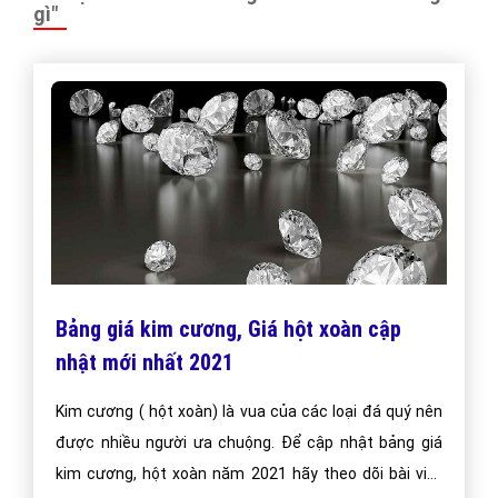
"VietAds gửi lời cảm ơn tới quý khách hàng đã luôn tin dùng
dịch vụ quảng cáo trực tuyến hiệu quả suốt chặng đường 9
năm vừa qua! -
FAQPage
"
CÔNG TY CỔ PHẦN TRỰC TUYẾN VIỆT ADS
Số 6/25 Thổ Quan, Khâm Thiên, Đống Đa, TP.Hà Nội
Số 36 Điện Biên Phủ, Đa Kao, Quận 1, TP.Hồ Chí Minh
0964 82 6644 - (024) 6658 7378
(024) 6658 7378
support@vietadsgroup.vn
https://vietadsgroup.vn