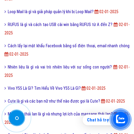
Chuỗi thức ăn là gì và phân loại chuỗi thức ăn hiện nay?
9,911,000
Đào tạo là gì và những lợi ích khi được đào tạo bài bản?
9,895,000
Online là gì và ứng dụng Online trong công nghệ ra sao?
9,869,000
Ý nghĩa của từ HỌC TRƯỞNG trong giới trẻ hiện nay?
9,844,000
Công nghệ cấy truyền phôi là gì và nó có những lợi ích gì?
9,772,000
Điốt quang là gì và nguyên lý hoạt động Điốt quang ra sao?
9,769,000
Cách đăng ký đăng nhập Zalo Web bằng mã QR mới nhất?
9,761,000
Bài viết mới nhất cùng chuyên mục
Lỗi 404 là gì? Những cách khắc phục lỗi 404 là gì?
02-01-2025
Chat hỗ trợ
Một vài ví dụ về điệp cấu trúc là gì dễ hiểu?
02-01-2025