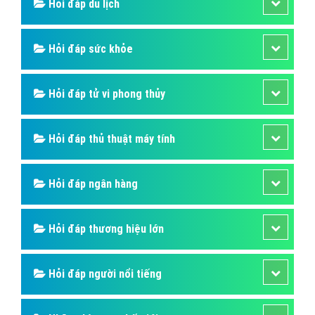
tự nhiên với nhân tạo?
Chúng là những vật liệu tốt để tạo ra các bề mặt
nhám và chỉ có những viên kim cương khác, những
tinh thể cacbon dạng lồng hay ADNR mới có thể cắt
kim cương được. Điều đó có nghĩa là chúng có thể giữ
bề mặt đánh bóng rất lâu và rất tốt.
Bài viết tạo bởi:
VietAds
| Ngày cập nhật:
2024-12-28 20:52:25
|
FAQPage
(954) - No Audio
Hỏi đáp là gì
Hỏi đáp SIM số
Hỏi đáp ẩm thực