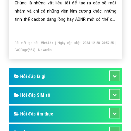
được nhiều người ưa chuộng. Để cập nhật bảng giá
kim cương, hột xoàn năm 2021 hãy theo dõi bài viết
sau.
Bài viết tạo bởi:
VietAds
| Ngày cập nhật:
2025-01-02 17:11:06
|
Đăng
nhập
(5793) - No Audio
Kim cương là gì và phân biệt kim cương