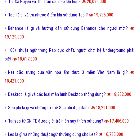
Dame là gì và dame được hiểu như thế nào trong Game?
27,343,000
Ẩn dụ là gì và những tác dụng biện pháp tu từ ẩn dụ?
26,953,000
Ô môi là gì? Nguyên nhân và Dấu hiệu nhận biết ô môi
25,895,000
Nội dung quy tắc 5M trong sản xuất và kinh doanh hiện nay?
25,838,000
Status là gì và cách đăng Status trên Facebook nhanh chóng?
24,095,000
Bách hợp là gì và một số thuật ngữ thường dùng bách hợp?
23,213,000
FC là gì và trong bóng đá thì FC có nghĩa là gì?
23,116,000
Quotation là gì và báo giá trong tiếng anh có nghĩa là gì?
22,684,000