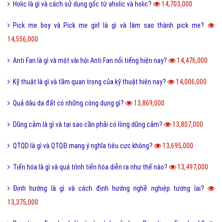
Tại sao từ GNITE được giới trẻ hiện nay thích sử dụng?
17,406,000
Les là gì và những thuật ngữ thường dùng cho Les?
16,735,000
Ngôn lù là gì và một số thuật ngữ hay trong tiểu thuyết?
16,531,000
Post là gì và sự khác nhau giữa Post với Page?
15,626,000
5 cách nhận Spin, chạy Spin Coin Master miễn phí hàng ngày
15,501,000
Tổng hợp bộ mật mã con số tình yêu tiếng Trung?
15,150,000
Nite là gì và những câu chúc ngủ ngon Nite G9 hay nhất?
14,897,000
Hình xăm chữ nhẫn là gì và ý nghĩa của hình xăm chữ nhẫn?
14,821,000
Cách phân biệt giữa Positive và Negative là gì?
14,796,000
Món nui tiếng Anh và một số cách chế biến món Nui ngon?