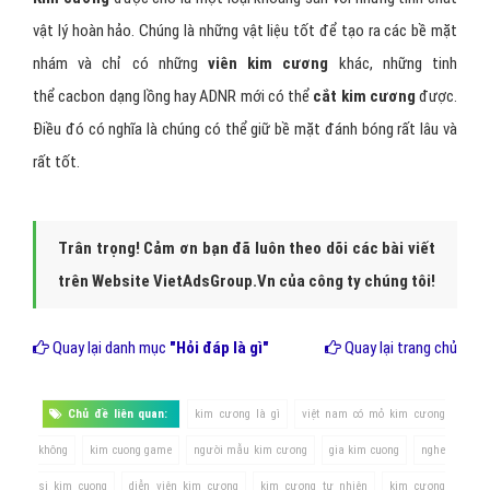
viên kim cương không xuất hiện ánh sáng xanh hoặc chuyển màu
khác thì đó là kim cương nhân tạo.
+ Đặt kim cương lên cuốn sách có chữ. Nếu là kim cương nhân tạo
bạn sẽ dễ dàng nhìn được từng chữ một cách rõ nét tuy chữ bị xiên
do hiệu ứng ánh sáng. Còn kim cương tự nhiên có sẽ làm hình ảnh
bị mờ do cấu trức phức tạp hoặc do tạp chất làm ánh sáng truyền
qua bị cản trở.
+ Sử dụng kính lúp: đối với những viên kim cương tự nhiên có giác
cắt rất sắc sảo, sắc cạnh và có một ít khuyết điểm nhỏ hoặc chứa
tạp chất bên trong. Còn với kim cương nhân tạo sẽ không tìm
được khuyết điểm nào và chúng lại có cạnh tròn và không sắc.
Kết luận