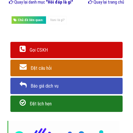
Quay lại danh mục
"Hỏi đáp là gì"
Quay lại trang chủ
Chủ đề liên quan:
Vani là gì?
Gọi CSKH
Đặt câu hỏi
Báo giá dịch vụ
Đặt lịch hẹn