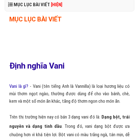
MỤC LỤC BÀI VIẾT
[HIỆN]
MỤC LỤC BÀI VIẾT
Định nghĩa Vani
Vani là gì?
- Vani (tên tiếng Anh là Vannilla) là loại hương liệu có
mùi thơm ngọt ngào, thường được dùng để cho vào bánh, chè,
kem và một số món ăn khác, tăng độ thơm ngon cho món ăn.
Trên thị trường hiện nay có bán 3 dạng vani đó là:
Dạng bột, trái
nguyên và dạng tinh dầu
. Trong đó, vani dạng bột được ưa
chuộng hơn vì khá tiện lợi. Bột vani có màu trắng ngà, tán mịn, dễ