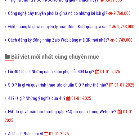
Ý nghĩa của từ HỌC TRƯỞNG trong giới trẻ hiện nay?
9,831,000
Công nghệ cấy truyền phôi là gì và nó có những lợi ích gì?
9,768,000
Điốt quang là gì và nguyên lý hoạt động Điốt quang ra sao?
9,763,000
Cách đăng ký đăng nhập Zalo Web bằng mã QR mới nhất?
9,749,000
Bài viết mới nhất cùng chuyên mục
Lỗi 404 là gì? Những cách khắc phục lỗi 404 là gì?
01-01-2025
S.O.P là gì và quy trình thao tác chuẩn S.O.P như thế nào?
01-01-2025
419 là gì? Những ý nghĩa của 419
01-01-2025
FAQ là gì và câu hỏi thường gặp FAQ có quan trọng Website?
01-01-
2025
AI là gì? Phân loại AI
01-01-2025