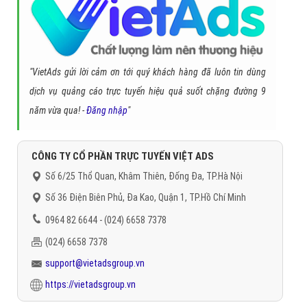
"VietAds gửi lời cảm ơn tới quý khách hàng đã luôn tin dùng
dịch vụ quảng cáo trực tuyến hiệu quả suốt chặng đường 9
năm vừa qua! -
Đăng nhập
"
CÔNG TY CỔ PHẦN TRỰC TUYẾN VIỆT ADS
Số 6/25 Thổ Quan, Khâm Thiên, Đống Đa, TP.Hà Nội
Số 36 Điện Biên Phủ, Đa Kao, Quận 1, TP.Hồ Chí Minh
0964 82 6644 - (024) 6658 7378
(024) 6658 7378
support@vietadsgroup.vn
https://vietadsgroup.vn