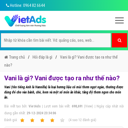
Hotline: 0964 82 6644
Trang chủ
Hỏi đáp là gì
Vani là gì? Vani được tạo ra như thế
nào?
Vani là gì? Vani được tạo ra như thế nào?
Vani (tên tiếng Anh là Vannilla) là loại hương liệu có mùi thơm ngọt ngào, thường được
dùng để cho vào bánh, chè, kem và một số món ăn khác, tăng độ thơm ngon cho món
ăn.
Bài viết tạo bởi:
VietAds
| Lượt xem bài viết:
698,691
(View) | Ngày cập nhật nội
dung gần nhất:
29-12-2024 23:34:06
Ðánh giá:
1
2
3
4
5
(
4
sao
12
đánh giá)