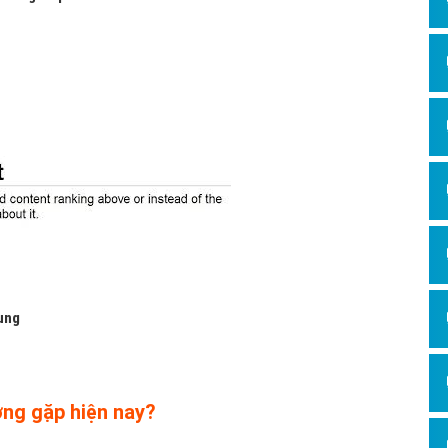
Hỏi đ
Thiết 
Quảng
Quảng
Định n
Nghĩa l
Phần 
dung
ờng gặp hiện nay?