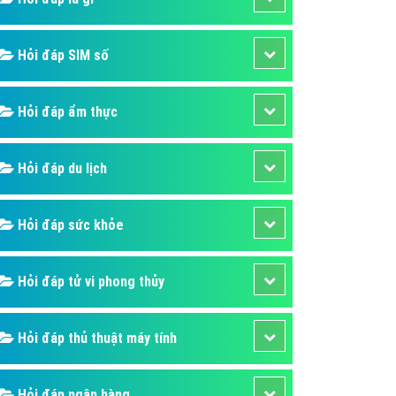
ụ Domain & Hosting
áp phần mềm
Hỏi đáp SIM số
áp quảng cáo TVC
p quảng cáo mobile
Hỏi đáp ẩm thực
p quảng cáo Online
áp quảng cáo Skype
Hỏi đáp du lịch
p Domain & Hosting
Hỏi đáp sức khỏe
p viết bài Marketing
 cáo Youtube
Hỏi đáp tử vi phong thủy
ụ quảng cáo Youtube
ụ quảng cáo Cốc Cốc
Hỏi đáp thủ thuật máy tính
ụ quảng cáo Tiktok
ụ quảng cáo Zalo
Hỏi đáp ngân hàng