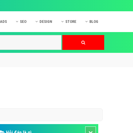
 ADS
SEO
DESIGN
STORE
BLOG
ner
 cáo Mobile
SEO Website
Thiết kế Web
nner
p quảng cáo Instagram
Dịch vụ SEO Website
Thiết kế Website
 cáo Zalo
Hỏi đáp SEO Google
Danh sách Website
 cáo Instagram
Thiết kế Landing Page
cáo Online
Dịch vụ thiết kế Website
 cáo Skype
Hỏi đáp Website
 cáo TVC
 cáo Cốc Cốc
mềm ứng dụng hay
Hỏi đáp là gì