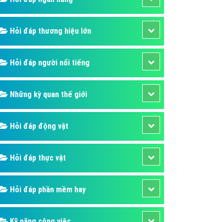
áp quảng cáo Youtube
kế ứng dụng
Hỏi đáp thương hiệu lớn
 cáo Cốc Cốc hiệu quả
Hỏi đáp người nổi tiếng
 cáo Zalo chuyên nghiệp
ghĩa
Những kỳ quan thế giới
à gì
mềm ứng dụng hay
Hỏi đáp động vật
Hỏi đáp thực vật
Hỏi đáp phần mềm hay
Kỹ năng công việc