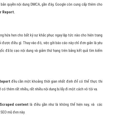
vụ bất khả thi?
ó cung cấp khá nhiều các công cụ giúp các webmaster tố giác các hành
ệ bản quyền nội dung DMCA, gần đây, Google còn cung cấp thêm cho
r Report.
ng hứa hẹn cho bất kỳ sự khắc phục ngay lập tức nào cho hiện trạng
 được điều gì. Thay vào đó, việc gởi báo cáo này chỉ đơn giản là yêu