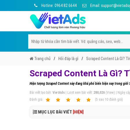
Hotline: 0964 82 6644
Email: support@vietads
Trang chủ
Hỏi đáp là gì
Scraped Content Là Gì? Tì
Scraped Content Là Gì? T
Hiện tượng Scraped Content này đang khá phổ biến hiện nay trong giới 
Bài viết tạo bởi:
VietAds
| Lượt xem bài viết:
280,026
(View) | Ngày cậ
Ðánh giá:
1
2
3
4
5
(
5
sao
10
đánh giá)
MỤC LỤC BÀI VIẾT
[HIỆN]