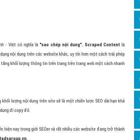
Dịch v
Hỏi đ
Hỏi đ
Hỏi đá
nh - Việt có nghĩa là
"sao chép nội dung".
Scraped Content
là
Hỏi đá
ụng nội dung trên các website khác, uy tín hơn một cách trái phép
Hỏi đ
 tăng khối lượng thông tin trên trang trên trang web một cách nhanh
Hỏi đá
Hỏi đá
Quảng
g khối lượng nội dung trên site sẽ là một chiến lược SEO dài hạn khá
Dịch v
 dung đi copy đó.
Dịch v
Dịch v
n hiện nay trong giới SEOer và rất nhiều các website đang trở thành
Dịch v
etadsgroup.vn
.