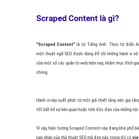
Scraped Content là gì?
"Scraped Content"
là từ Tiếng Anh. Theo từ điển A
một thuật ngữ SEO được dùng để chỉ những hành vi sử d
của một số các quản trị web hiện nay, nhằm mục đích gia
chóng.
Hành vi này xuất phát từ một giả thiết rằng việc gia tăn
tốt bất kể sự liên quan hoặc tính độc đáo của những nội
Vì vậy, hiện tượng Scraped Content này đang khá phổ biế
nạn nhân của thủ thuật SEO mũ đen này, trong đó có
vi