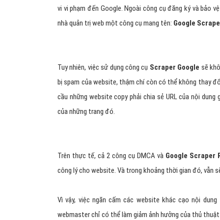
Hình 3: Thủ thuật SEO mũ đen Scraped Content
Chống lại Scraped Content – Nhiệm 
Để ngăn chặn và xử lý tình trạng này triệt để, Google c
vi vi phạm đến Google. Ngoài công cụ đăng ký và bảo v
nhà quản trị web một công cụ mang tên:
Google Scrape
Tuy nhiên, việc sử dụng công cụ
Scraper Google
sẽ khô
bị spam của website, thậm chí còn có thể không thay đổi