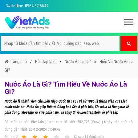
Hotline: 0964 82 6644
Trang chủ
Hỏi đáp là gì
Nước Áo Là Gì? Tìm Hiểu Về Nước Áo Là
Gì?
Nước Áo Là Gì? Tìm Hiểu Về Nước Áo Là
Gì?
Nước Áo là thành viên của Liên Hiệp Quốc từ 1955 và từ 1995 là thành viên của Liên
minh châu Âu. Nước Áo giáp Đức và Cộng hoà Séc ở phía bắc, Slovakia và Hungaria về
phía đông, Slovenia và Ý về phía nam, và Thụy Sĩ và Liechtenstein về phía tây.
Bài viết tạo bởi:
VietAds
| Lượt xem bài viết:
852,723
(View) | Ngày cập nhật nội
dung gần nhất:
28-12-2024 01:40:47
Ðánh giá:
1
2
3
4
5
(
3
sao
14
đánh giá)