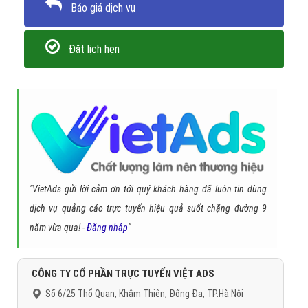
Báo giá dịch vụ
Đặt lịch hẹn
"VietAds gửi lời cảm ơn tới quý khách hàng đã luôn tin dùng
dịch vụ quảng cáo trực tuyến hiệu quả suốt chặng đường 9
năm vừa qua! -
Đăng nhập
"
CÔNG TY CỔ PHẦN TRỰC TUYẾN VIỆT ADS
Số 6/25 Thổ Quan, Khâm Thiên, Đống Đa, TP.Hà Nội