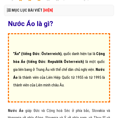
MỤC LỤC BÀI VIẾT
[HIỆN]
Nước Áo là gì?
"Áo" (tiếng Đức: Österreich)
, quốc danh hiện tại là
Cộng
hòa Áo
(tiếng Đức: Republik Österreich)
là một quốc
gia liên bang ở Trung Âu với thể chế dân chủ nghị viện.
Nước
Áo
là thành viên của Liên Hiệp Quốc từ 1955 và từ 1995 là
thành viên của Liên minh châu Âu.
Nước Áo
giáp Đức và Cộng hoà Séc ở phía bắc, Slovakia và
Hungaria về phía đông, Slovenia và Ý về phía nam, và Thụy Sĩ và