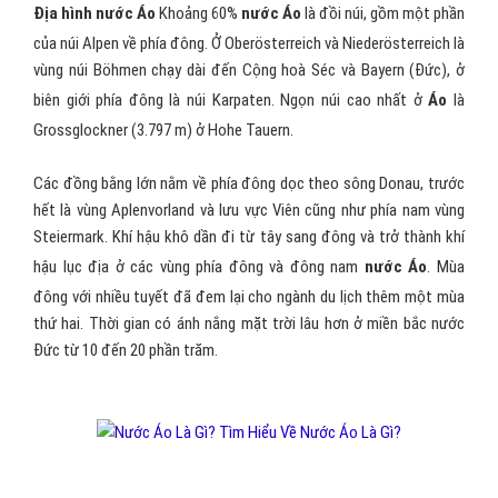
Địa hình nước Áo
Khoảng 60%
nước Áo
là đồi núi, gồm một phần
của núi Alpen về phía đông. Ở Oberösterreich và Niederösterreich là
vùng núi Böhmen chạy dài đến Cộng hoà Séc và Bayern (Đức), ở
biên giới phía đông là núi Karpaten. Ngọn núi cao nhất ở
Áo
là
Grossglockner (3.797 m) ở Hohe Tauern.
Các đồng bằng lớn nằm về phía đông dọc theo sông Donau, trước
hết là vùng Aplenvorland và lưu vực Viên cũng như phía nam vùng
Steiermark. Khí hậu khô dần đi từ tây sang đông và trở thành khí
hậu lục địa ở các vùng phía đông và đông nam
nước Áo
. Mùa
đông với nhiều tuyết đã đem lại cho ngành du lịch thêm một mùa
thứ hai. Thời gian có ánh nắng mặt trời lâu hơn ở miền bắc nước
Đức từ 10 đến 20 phần trăm.