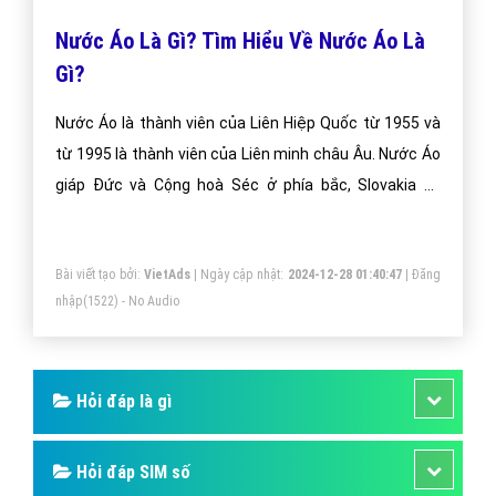
Nước Áo Là Gì? Tìm Hiểu Về Nước Áo Là
Gì?
Nước Áo là thành viên của Liên Hiệp Quốc từ 1955 và
từ 1995 là thành viên của Liên minh châu Âu. Nước Áo
giáp Đức và Cộng hoà Séc ở phía bắc, Slovakia và
Hungaria về phía đông, Slovenia và Ý về phía nam, và
Thụy Sĩ và Liechtenstein về phía tây.
Bài viết tạo bởi:
VietAds
| Ngày cập nhật:
2024-12-28 01:40:47
|
Đăng
nhập
(1522) - No Audio
Hỏi đáp là gì
Hỏi đáp SIM số