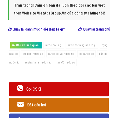
Trân trọng! Cảm ơn bạn đã luôn theo dõi các bài viết
trên Website VietAdsGroup.Vn của công ty chúng tôi!
Quay lại danh mục
"Hỏi đáp là gì"
Quay lại trang chủ
Chủ đề liên quan:
nước áo là gì
nước áo tiếng anh là gì
cộng
hòa áo
du lịch nước áo
nước áo và nước úc
cờ nước áo
bản đồ
nước áo
australia là nước nào
thủ đô nước áo
Gọi CSKH
Đặt câu hỏi