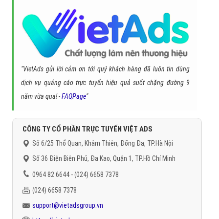
"VietAds gửi lời cảm ơn tới quý khách hàng đã luôn tin dùng
dịch vụ quảng cáo trực tuyến hiệu quả suốt chặng đường 9
năm vừa qua! -
FAQPage
"
CÔNG TY CỔ PHẦN TRỰC TUYẾN VIỆT ADS
Số 6/25 Thổ Quan, Khâm Thiên, Đống Đa, TP.Hà Nội
Số 36 Điện Biên Phủ, Đa Kao, Quận 1, TP.Hồ Chí Minh
0964 82 6644 - (024) 6658 7378
(024) 6658 7378
support@vietadsgroup.vn