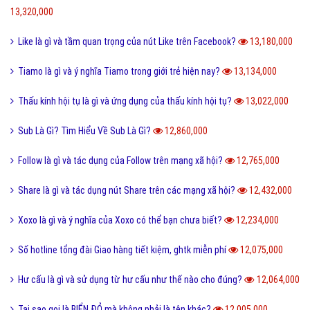
13,320,000
Like là gì và tầm quan trọng của nút Like trên Facebook?
13,180,000
Tiamo là gì và ý nghĩa Tiamo trong giới trẻ hiện nay?
13,134,000
Thấu kính hội tụ là gì và ứng dụng của thấu kính hội tụ?
13,022,000
Sub Là Gì? Tìm Hiểu Về Sub Là Gì?
12,860,000
Follow là gì và tác dụng của Follow trên mạng xã hội?
12,765,000
Share là gì và tác dụng nút Share trên các mạng xã hội?
12,432,000
Xoxo là gì và ý nghĩa của Xoxo có thể bạn chưa biết?
12,234,000
Số hotline tổng đài Giao hàng tiết kiệm, ghtk miễn phí
12,075,000
Hư cấu là gì và sử dụng từ hư cấu như thế nào cho đúng?
12,064,000
Tại sao gọi là BIỂN ĐỎ mà không phải là tên khác?
12,005,000