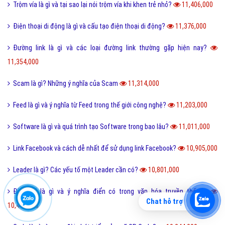
Trộm vía là gì và tại sao lại nói trộm vía khi khen trẻ nhỏ?
11,406,000
Điện thoại di động là gì và cấu tạo điện thoại di động?
11,376,000
Đường link là gì và các loại đường link thường gặp hiện nay?
11,354,000
Scam là gì? Những ý nghĩa của Scam
11,314,000
Feed là gì và ý nghĩa từ Feed trong thế giới công nghệ?
11,203,000
Software là gì và quá trình tạo Software trong bao lâu?
11,011,000
Link Facebook và cách dễ nhất để sử dụng link Facebook?
10,905,000
Leader là gì? Các yếu tố một Leader cần có?
10,801,000
Điển cố là gì và ý nghĩa điển có trong văn hóa truyền thống?
Chat hỗ trợ
10,472,000