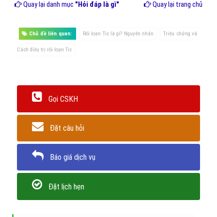
Quay lại danh mục
"Hỏi đáp là gì"
Quay lại trang chủ
Chủ đề liên quan:
Rối loạn Tic là gì? Nguyên nhân
Triệu chứng và
Cách điều trị rối loạn Tic
Gọi CSKH
Đặt câu hỏi
Báo giá dịch vụ
Đặt lịch hẹn