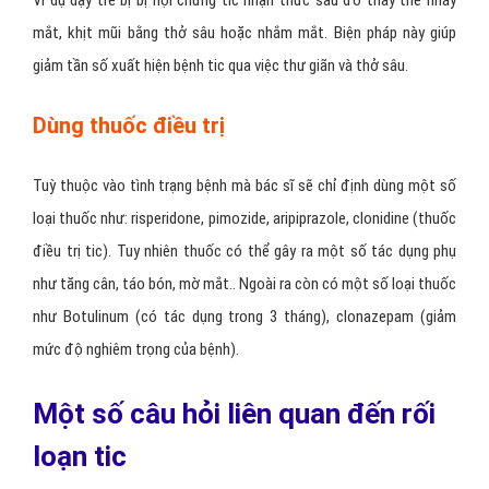
Ví dụ dạy trẻ bị bị hội chứng tic nhận thức sau đó thay thế nháy
mắt, khịt mũi bằng thở sâu hoặc nhắm mắt. Biện pháp này giúp
giảm tần số xuất hiện bệnh tic qua việc thư giãn và thở sâu.
Dùng thuốc điều trị
Tuỳ thuộc vào tình trạng bệnh mà bác sĩ sẽ chỉ định dùng một số
loại thuốc như: risperidone, pimozide, aripiprazole, clonidine (thuốc
điều trị tic). Tuy nhiên thuốc có thể gây ra một số tác dụng phụ
như tăng cân, táo bón, mờ mắt.. Ngoài ra còn có một số loại thuốc
như Botulinum (có tác dụng trong 3 tháng), clonazepam (giảm
mức độ nghiêm trọng của bệnh).
Một số câu hỏi liên quan đến rối
loạn tic