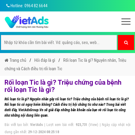
Hotline: 0964 82 6644
Trang chủ
Hỏi đáp là gì
Rối loạn Tic là gì? Nguyên nhân, Triệu
chứng và Cách điều trị rối loạn Tic
Rối loạn Tic là gì? Triệu chứng của bệnh
rối loạn Tic là gì?
Rối loạn tic là gì? Nguyên nhân gây rối loạn tic? Triệu chứng của bệnh rối loạn tic là gì?
Rối loạn tic có nguy hiểm không? Cách điều trị hội chứng tic như nào? Trong bài viết
dưới đây, VietAdsGroup.Vn sẽ giải đáp những băn khoăn của bạn về rối loạn tic cũng
như những nội dung liên quan.
Bài viết tạo bởi:
VietAds
| Lượt xem bài viết:
923,731
(View) | Ngày cập nhật nội
dung gần nhất:
29-12-2024 08:25:18