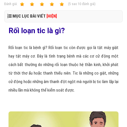
Ðánh giá:
1
2
3
4
5
(
5
sao
10
đánh giá)
MỤC LỤC BÀI VIẾT
[HIỆN]
Rối loạn tic là gì?
Rối loạn tic là bệnh gì? Rối loạn tic còn được gọi là tật máy giật
hay tật máy cơ. Đây là tình trạng bệnh mà các cơ cử động một
cách bất thường do những rối loạn thuộc hệ thần kinh, khởi phát
từ thời thơ ấu hoặc thanh thiếu niên. Tic là những co giật, những
cử động hoặc những âm thanh đột ngột mà người bị tic làm lặp lại
nhiều lần mà không thể kiểm soát được.