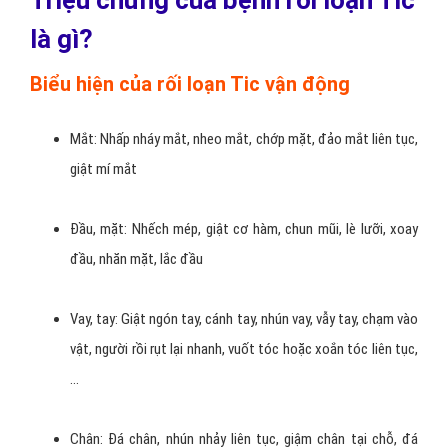
Triệu chứng của bệnh rối loạn Tic
là gì?
Biểu hiện của rối loạn Tic vận động
Mắt: Nhấp nháy mắt, nheo mắt, chớp mặt, đảo mắt liên tục,
giật mí mắt
Đầu, mặt: Nhếch mép, giật cơ hàm, chun mũi, lè lưỡi, xoay
đầu, nhăn mặt, lắc đầu
Vay, tay: Giật ngón tay, cánh tay, nhún vay, vẫy tay, chạm vào
vật, người rồi rụt lại nhanh, vuốt tóc hoặc xoắn tóc liên tục,
…
Chân: Đá chân, nhún nhảy liên tục, giậm chân tại chỗ, đá