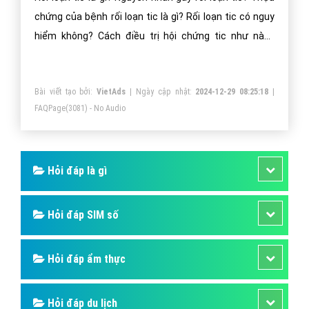
chứng của bệnh rối loạn tic là gì? Rối loạn tic có nguy
hiểm không? Cách điều trị hội chứng tic như nào?
Trong bài viết dưới đây, VietAdsGroup.Vn sẽ giải đáp
những băn khoăn của bạn về rối loạn tic cũng như
Bài viết tạo bởi:
VietAds
| Ngày cập nhật:
2024-12-29 08:25:18
|
những nội dung liên quan.
FAQPage
(3081) - No Audio
Hỏi đáp là gì
Hỏi đáp SIM số
Hỏi đáp ẩm thực
Hỏi đáp du lịch