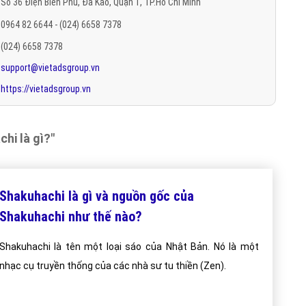
Số 36 Điện Biên Phủ, Đa Kao, Quận 1, TP.Hồ Chí Minh
0964 82 6644 - (024) 6658 7378
(024) 6658 7378
support@vietadsgroup.vn
https://vietadsgroup.vn
hi là gì?"
Shakuhachi là gì và nguồn gốc của
Shakuhachi như thế nào?
Shakuhachi là tên một loại sáo của Nhật Bản. Nó là một
nhạc cụ truyền thống của các nhà sư tu thiền (Zen).