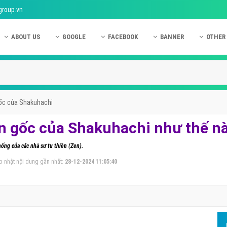
group.vn
ABOUT US
GOOGLE
FACEBOOK
BANNER
OTHER
Giới thiệu công ty Việt Ads
Kinh nghiệm quảng cáo Google
Kinh nghiệm quảng cáo Facebook
Dịch vụ quảng cáo Ban
Quảng
Hướng dẫn thanh toán Việt Ads
Kiến thức quảng cáo Google
Dịch vụ quảng cáo Facebook
Hỏi đáp quảng cáo Ba
Hỏi đá
Chính sách bảo mật Việt Ads
Dịch vụ quảng cáo Google
Kiến thức quảng cáo Facebook
Quảng cáo Banner
Quảng
gốc của Shakuhachi
Chính sách bảo hành & bảo trì Việt Ads
Quảng cáo Google Adwords
Quảng cáo Facebook
Quảng
ồn gốc của Shakuhachi như thế n
Liên hệ Việt Ads
Các hình thức quảng cáo Google
Hỏi đáp Facebook
Quảng 
hống của các nhà sư tu thiền (Zen).
Chính sách đại lý Việt Ads
Hướng dẫn chạy quảng cáo Google
Quảng
p nhật nội dung gần nhất:
28-12-2024 11:05:40
Tiện ích mở rộng quảng cáo Google
Quảng
Hỏi đáp Google
Quảng
Phần 