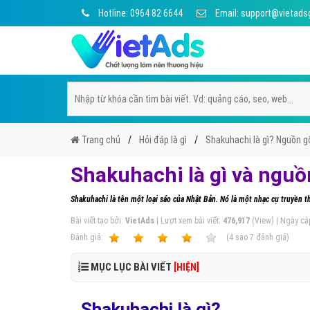
Hotline: 0964 82 6644
Email: support@vietads
Trang chủ
Hỏi đáp là gì
Shakuhachi là gì? Nguồn 
Shakuhachi là gì và ngu
Shakuhachi là tên một loại sáo của Nhật Bản. Nó là một nhạc cụ truyền t
Bài viết tạo bởi:
VietAds
| Lượt xem bài viết:
476,917
(View) | Ngày cậ
Ðánh giá:
1
2
3
4
5
(
4
sao
7
đánh giá)
MỤC LỤC BÀI VIẾT
[HIỆN]
Shakuhachi là gì?