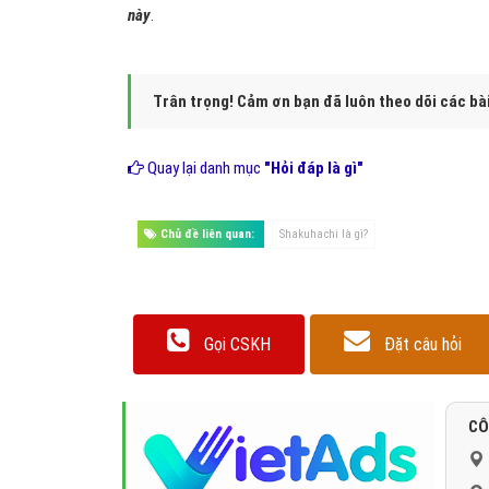
này
.
Trân trọng! Cảm ơn bạn đã luôn theo dõi các bà
Quay lại danh mục
"Hỏi đáp là gì"
Chủ đề liên quan:
Shakuhachi là gì?
Gọi CSKH
Đặt câu hỏi
CÔ