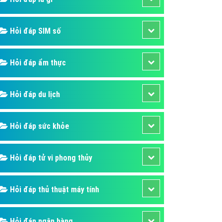
ụ Domain & Hosting
áp phần mềm
Hỏi đáp SIM số
áp quảng cáo TVC
p quảng cáo mobile
Hỏi đáp ẩm thực
p quảng cáo Online
áp quảng cáo Skype
Hỏi đáp du lịch
p Domain & Hosting
Hỏi đáp sức khỏe
p viết bài Marketing
 cáo Youtube
Hỏi đáp tử vi phong thủy
ụ quảng cáo Youtube
ụ quảng cáo Cốc Cốc
Hỏi đáp thủ thuật máy tính
ụ quảng cáo Tiktok
ụ quảng cáo Zalo
Hỏi đáp ngân hàng