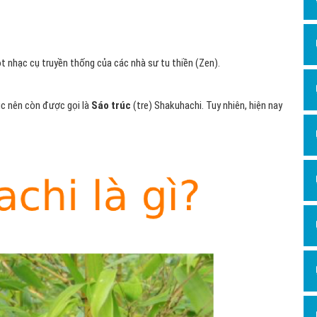
Dịch v
Hỏi đ
Hỏi đ
ột nhạc cụ truyền thống của các nhà sư tu thiền (Zen).
Hỏi đá
Hỏi đá
úc nên còn được gọi là
Sáo trúc
(tre) Shakuhachi. Tuy nhiên, hiện nay
Hỏi đ
Hỏi đá
Hỏi đá
Quảng
Dịch v
Dịch v
Dịch v
Dịch v