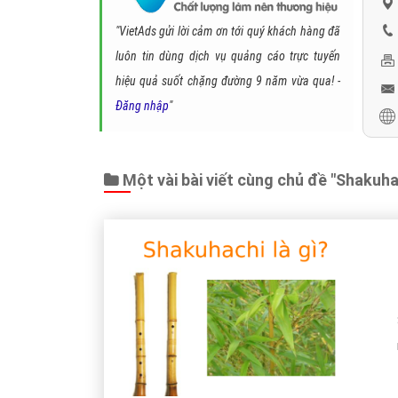
"VietAds gửi lời cảm ơn tới quý khách hàng đã
luôn tin dùng dịch vụ quảng cáo trực tuyến
hiệu quả suốt chặng đường 9 năm vừa qua! -
Đăng nhập
"
Một vài bài viết cùng chủ đề "Shakuhac