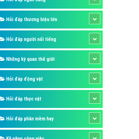
áp quảng cáo Youtube
kế ứng dụng
Hỏi đáp thương hiệu lớn
 cáo Cốc Cốc hiệu quả
Hỏi đáp người nổi tiếng
 cáo Zalo chuyên nghiệp
ghĩa
Những kỳ quan thế giới
à gì
mềm ứng dụng hay
Hỏi đáp động vật
Hỏi đáp thực vật
Hỏi đáp phần mềm hay
Kỹ năng công việc