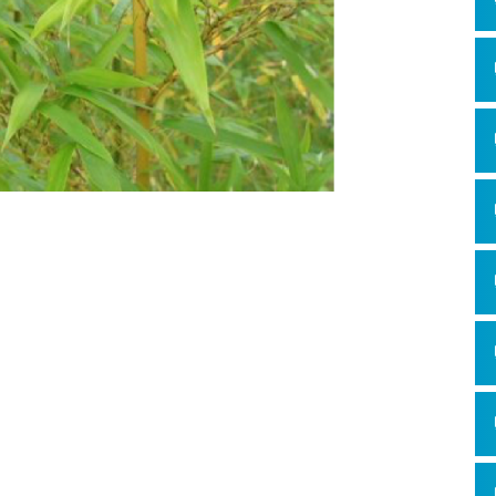
Hỏi đ
Thiết 
Quảng
Quảng
Định n
Nghĩa l
Phần 