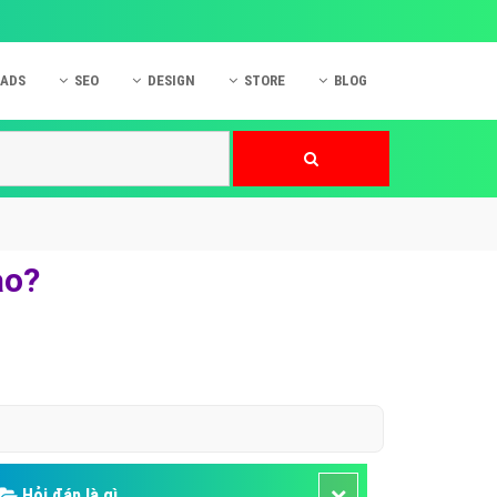
 ADS
SEO
DESIGN
STORE
BLOG
ner
 cáo Mobile
SEO Website
Thiết kế Web
nner
p quảng cáo Instagram
Dịch vụ SEO Website
Thiết kế Website
 cáo Zalo
Hỏi đáp SEO Google
Danh sách Website
 cáo Instagram
Thiết kế Landing Page
ào?
cáo Online
Dịch vụ thiết kế Website
 cáo Skype
Hỏi đáp Website
 cáo TVC
 cáo Cốc Cốc
mềm ứng dụng hay
Hỏi đáp là gì