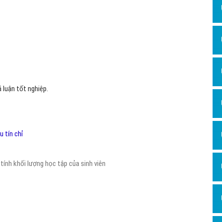
Hỏi đ
Thiết 
Quảng
Quảng
Định n
á luận tốt nghiệp.
Nghĩa l
Phần 
để tính khối lượng học tập của sinh viên