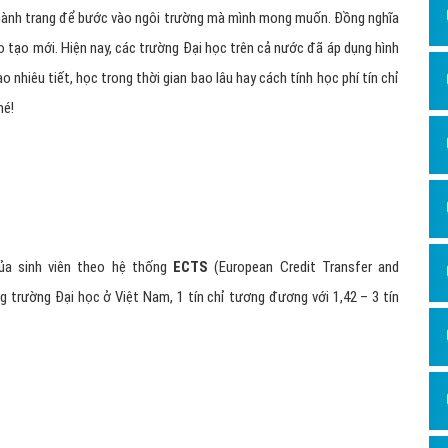
Dịch v
bị hành trang để bước vào ngôi trường mà mình mong muốn. Đồng nghĩa
Hỏi đ
o tạo mới. Hiện nay, các trường Đại học trên cả nước đã áp dụng hình
Hỏi đ
bao nhiêu tiết, học trong thời gian bao lâu hay cách tính học phí tín chỉ
hé!
Hỏi đá
Hỏi đá
Hỏi đ
Hỏi đá
Hỏi đá
 của sinh viên theo hệ thống
ECTS
(European Credit Transfer and
Quảng
 trường Đại học ở Việt Nam, 1 tín chỉ tương đương với 1,42 – 3 tín
Dịch v
Dịch v
Dịch v
Dịch v