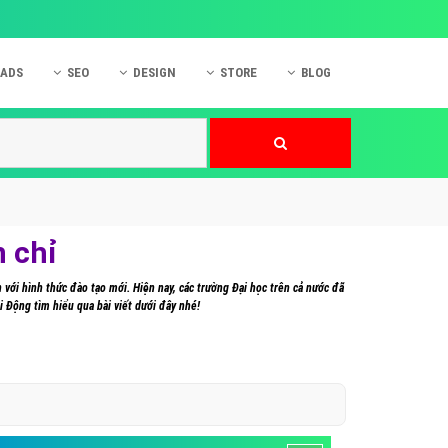
 ADS
SEO
DESIGN
STORE
BLOG
ner
 cáo Mobile
SEO Website
Thiết kế Web
nner
p quảng cáo Instagram
Dịch vụ SEO Website
Thiết kế Website
 cáo Zalo
Hỏi đáp SEO Google
Danh sách Website
 cáo Instagram
Thiết kế Landing Page
n chỉ
cáo Online
Dịch vụ thiết kế Website
với hình thức đào tạo mới. Hiện nay, các trường Đại học trên cả nước đã
 cáo Skype
Hỏi đáp Website
 Di Động tìm hiểu qua bài viết dưới đây nhé!
 cáo TVC
 cáo Cốc Cốc
mềm ứng dụng hay