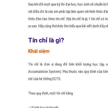
Sau khi đã vượt qua kỳ thi đại học, học sinh sẽ chuẩn 
với điều đó là các em phải tập làm quen với hình thức đà
thức đào tạo theo tín chỉ. Vậy tín chỉ là gì, 1 tín chỉ có 
ra sao. Hãy cùng VietAds tìm hiểu qua bài viết dưới đây n
Tín chỉ là gì?
Khái niệm
Tín chỉ là đơn vị dùng để tính khối lượng học tập
Accumulation System). Phụ thuộc vào quy định của từng
chỉ của hệ thống ECTS.
Theo quy định, một tín chỉ bằng:
- 15 tiết học lý thuyết.