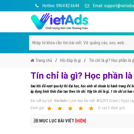
Hotline: 0964 82 6644
Email: support@vietads
Trang chủ
Hỏi đáp là gì
Tín chỉ là gì? Học phần là 
Tín chỉ là gì? Học phần l
Sau khi đã vượt qua kỳ thi đại học, học sinh sẽ chuẩn bị hành trang để
áp dụng hình thức đào tạo theo tín chỉ. Vậy tín chỉ là gì, 1 tín chỉ có ba
Bài viết tạo bởi:
VietAds
| Lượt xem bài viết:
412,717
(View) | Ngày cậ
Ðánh giá:
1
2
3
4
5
(
5
sao
5
đánh giá)
MỤC LỤC BÀI VIẾT
[HIỆN]