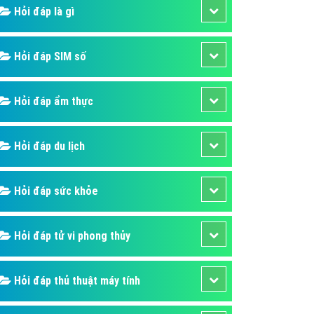
ụ Domain & Hosting
Hỏi đáp là gì
áp phần mềm
áp quảng cáo TVC
Hỏi đáp SIM số
p quảng cáo mobile
Hỏi đáp ẩm thực
p quảng cáo Online
áp quảng cáo Skype
Hỏi đáp du lịch
p Domain & Hosting
p viết bài Marketing
Hỏi đáp sức khỏe
 cáo Youtube
ụ quảng cáo Youtube
Hỏi đáp tử vi phong thủy
ụ quảng cáo Cốc Cốc
ụ quảng cáo Tiktok
Hỏi đáp thủ thuật máy tính
ụ quảng cáo Zalo