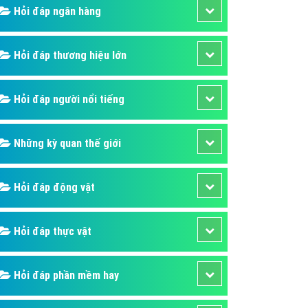
Hỏi đáp ngân hàng
áp quảng cáo Youtube
kế ứng dụng
Hỏi đáp thương hiệu lớn
 cáo Cốc Cốc hiệu quả
 cáo Zalo chuyên nghiệp
Hỏi đáp người nổi tiếng
ghĩa
à gì
Những kỳ quan thế giới
mềm ứng dụng hay
Hỏi đáp động vật
Hỏi đáp thực vật
Hỏi đáp phần mềm hay