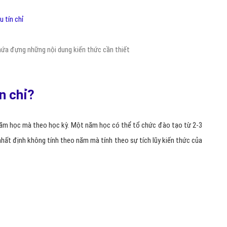
hứa đựng những nội dung kiến thức cần thiết
n chỉ?
ăm học mà theo học kỳ. Một năm học có thể tổ chức đào tạo từ 2-3
hất định không tính theo năm mà tính theo sự tích lũy kiến thức của
 không tổ chức theo năm học mà theo học kỳ.