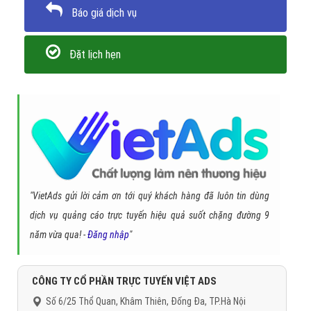
Báo giá dịch vụ
Đặt lịch hẹn
"VietAds gửi lời cảm ơn tới quý khách hàng đã luôn tin dùng
dịch vụ quảng cáo trực tuyến hiệu quả suốt chặng đường 9
năm vừa qua! -
Đăng nhập
"
CÔNG TY CỔ PHẦN TRỰC TUYẾN VIỆT ADS
Số 6/25 Thổ Quan, Khâm Thiên, Đống Đa, TP.Hà Nội