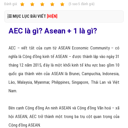
Ðánh giá:
1
2
3
4
5
(
5
sao
5
đánh giá)
MỤC LỤC BÀI VIẾT
[HIỆN]
AEC là gì? Asean + 1 là gì?
AEC – viết tắt của cụm từ ASEAN Economic Community – có
nghĩa là Cộng đồng kinh tế ASEAN – được thành lập vào ngày 31
tháng 12 năm 2015, đây là một khối kinh tế khu vực bao gồm 10
quốc gia thành viên của ASEAN là Brunei, Campuchia, Indonesia,
Lào, Malaysia, Myanmar, Philippines, Singapore, Thái Lan và Việt
Nam.
Bên cạnh Cộng đồng An ninh ASEAN và Cộng đồng Văn hoá – xã
hội ASEAN, AEC trở thành một trong ba trụ cột quan trọng của
Cộng đồng ASEAN.