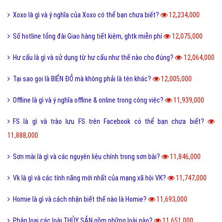
Xoxo là gì và ý nghĩa của Xoxo có thể bạn chưa biết?
12,234,000
Số hotline tổng đài Giao hàng tiết kiệm, ghtk miễn phí
12,075,000
Hư cấu là gì và sử dụng từ hư cấu như thế nào cho đúng?
12,064,000
Tại sao gọi là BIỂN ĐỎ mà không phải là tên khác?
12,005,000
Offline là gì và ý nghĩa offline & online trong công việc?
11,939,000
FS là gì và trào lưu FS trên Facebook có thể bạn chưa biết?
11,888,000
Sơn mài là gì và các nguyên liệu chính trong sơn bài?
11,846,000
Vk là gì và các tính năng mới nhất của mạng xã hội VK?
11,747,000
Homie là gì và cách nhận biết thế nào là Homie?
11,693,000
Phân loại các loài THỦY SẢN gồm những loài nào?
11,651,000