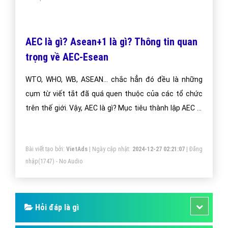
AEC là gì? Asean+1 là gì? Thông tin quan
trọng về AEC-Esean
WTO, WHO, WB, ASEAN… chắc hẳn đó đều là những
cụm từ viết tắt đã quá quen thuộc của các tổ chức
trên thế giới. Vậy, AEC là gì? Mục tiêu thành lập AEC là
gì? Nội dung các hiệp định chính trong AEC như nào?
Cùng VietAdsGroup.Vn tìm hiểu những thông tin quan
Bài viết tạo bởi:
VietAds
| Ngày cập nhật:
2024-12-27 02:21:07
|
Đăng
trọng về AEC-Asean trong bài viết dưới đây nhé!
nhập
(1747) - No Audio
Hỏi đáp là gì