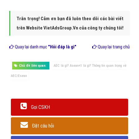
Trân trọng! Cảm ơn bạn đã luôn theo dõi các bài viết
trên Website VietAdsGroup.Vn của công ty chúng tôi!
Quay lại danh mục
"Hỏi đáp là gì"
Quay lại trang chủ
Chủ đề liên quan:
AEC là gì? Asean+1 là gì? Thông tin quan trọng về
AEC/Esean
Gọi CSKH
Đặt câu hỏi