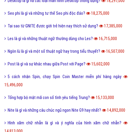
Desktop là gì và các loại màn hình Desktop thông dụng?
18,297,000
Seo phi là gì và những tư thế Seo phi độc đáo?
18,275,000
Tại sao từ GNITE được giới trẻ hiện nay thích sử dụng?
17,385,000
Les là gì và những thuật ngữ thường dùng cho Les?
16,715,000
Ngôn lù là gì và một số thuật ngữ hay trong tiểu thuyết?
16,507,000
Post là gì và sự khác nhau giữa Post với Page?
15,602,000
5 cách nhận Spin, chạy Spin Coin Master miễn phí hàng ngày
15,496,000
Tổng hợp bộ mật mã con số tình yêu tiếng Trung?
15,133,000
Nite là gì và những câu chúc ngủ ngon Nite G9 hay nhất?
14,892,000
Hình xăm chữ nhẫn là gì và ý nghĩa của hình xăm chữ nhẫn?
14,813,000