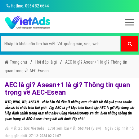
Hotline: 0964 82 6644
Trang chủ
Hỏi đáp là gì
AEC là gì? Asean+1 là gì? Thông tin
quan trọng về AEC-Esean
AEC là gì? Asean+1 là gì? Thông tin quan
trọng về AEC-Esean
WTO, WHO, WB, ASEAN… chắc hẳn đó đều là những cụm từ viết tắt đã quá quen thuộc
của các tổ chức trên thế giới. Vậy, AEC là gì? Mục tiêu thành lập AEC là gì? Nội dung các
hiệp định chính trong AEC như nào? Cùng VietAdsGroup.Vn tìm hiểu những thông tin
quan trọng về AEC-Asean trong bài viết dưới đây nhé!
Bài viết tạo bởi:
VietAds
| Lượt xem bài viết:
563,484
(View) | Ngày cập nhật nội
dung gần nhất:
27-12-2024 02:21:07