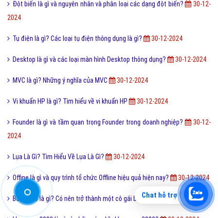
2024
Sự khác biệt giữa File cứng và File mềm là gì?
30-12-2024
Seo phi là gì và những tư thế Seo phi độc đáo?
30-12-2024
Make Money Online là gì và Make Money Online có lừa đảo?
30-12-
2024
Chế độ Public là gì và cách cài chế độ Public Facebook?
30-12-2024
APEC là gì và hội nghị thượng đỉnh APEC tổ chức ở đâu?
30-12-2024
Mỹ học là gì và nguồn gốc hình thành phát triển của mỹ học?
30-12-
2024
Meteorite Là Gì? Tìm Hiểu Về Meteorite Là Gì?
30-12-2024
Chat hỗ trợ
5W1H Là Gì? Tìm Hiểu Về 5W1H Là Gì?
30-12-2024