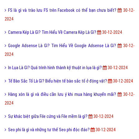
Lỗi 404 là gì? Những cách khắc phục lỗi 404 là gì?
30-12-2024
Một vài ví dụ về điệp cấu trúc là gì dễ hiểu?
30-12-2024
FAQ là gì và câu hỏi thường gặp FAQ có quan trọng Website?
30-12-
2024
Tải Xeeng Online Là Gì? Tìm Hiểu Về Tải Xeeng Online Là Gì?
30-12-
2024
Payoneer Là Gì? Tìm Hiểu Về Payoneer Là Gì?
30-12-2024
Author là gì? Có thể bạn cần tìm hiểu Author để làm SEO?
30-12-2024
Post là gì và sự khác nhau giữa Post với Page?
30-12-2024
Từ Khóa Là Gì? Tìm Hiểu Về Từ Khóa Là Gì?
30-12-2024
Sync là gì? Sync – Đồng bộ hóa có lợi ích gì cho chúng ta?
30-12-
2024