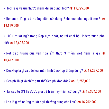
Cute là gì và các bạn nữ như thế nào được gọi là Cute?
28,215,000
Tuyến tính là gì và những ý nghĩa của tuyến tính?
27,600,000
Dame là gì và dame được hiểu như thế nào trong Game?
27,333,000
Ẩn dụ là gì và những tác dụng biện pháp tu từ ẩn dụ?
26,949,000
Ô môi là gì? Nguyên nhân và Dấu hiệu nhận biết ô môi
25,884,000
Nội dung quy tắc 5M trong sản xuất và kinh doanh hiện nay?
25,832,000
Status là gì và cách đăng Status trên Facebook nhanh chóng?
24,093,000
Bách hợp là gì và một số thuật ngữ thường dùng bách hợp?
23,203,000
FC là gì và trong bóng đá thì FC có nghĩa là gì?
23,091,000