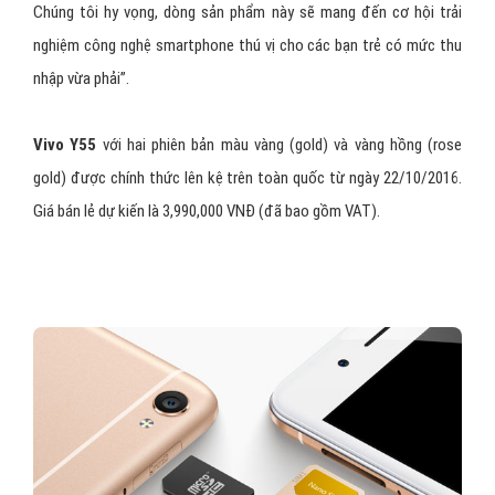
lại rẻ hết mức.
Ông Brent Samuel Loree – Đại diện cho Vivo Global cho biết: “Với
mức giá thân thiện,
Vivo Y55
sở hữu nhiều công nghệ mới mà nổi
bật là tính năng selfie trong điều kiện áng sáng không thuận lợi.
Chúng tôi hy vọng, dòng sản phẩm này sẽ mang đến cơ hội trải
nghiệm công nghệ smartphone thú vị cho các bạn trẻ có mức thu
nhập vừa phải”.
Vivo Y55
với hai phiên bản màu vàng (gold) và vàng hồng (rose
gold) được chính thức lên kệ trên toàn quốc từ ngày 22/10/2016.
Giá bán lẻ dự kiến là 3,990,000 VNĐ (đã bao gồm VAT).