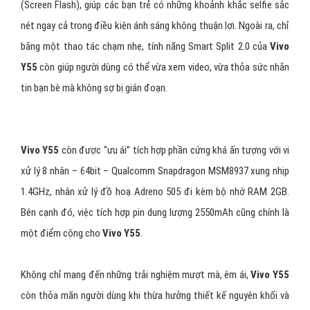
Vivo Y55 – Đẹp, phong cách, chuẩn selfie
Đáp ứng theo xu hướng thời đại, chụp hình phải thật đẹp, nét và
chất lừ thì
Vivo Y55
đã tiếp bước các dòng smartphone trên thị
trường làm hài lòng người sử dụng. Nổi bật với đèn flash màn hình
(Screen Flash), giúp các bạn trẻ có những khoảnh khắc selfie sắc
nét ngay cả trong điều kiện ánh sáng không thuận lợi. Ngoài ra, chỉ
bằng một thao tác chạm nhẹ, tính năng Smart Split 2.0 của
Vivo
Y55
còn giúp người dùng có thể vừa xem video, vừa thỏa sức nhắn
tin bạn bè mà không sợ bị gián đoạn.
Vivo Y55
còn được “ưu ái” tích hợp phần cứng khá ấn tượng với vi
xử lý 8 nhân – 64bit – Qualcomm Snapdragon MSM8937 xung nhịp
1.4GHz, nhân xử lý đồ hoạ Adreno 505 đi kèm bộ nhớ RAM 2GB.