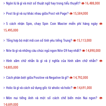
Quotation là gì và báo giá trong tiếng anh có nghĩa là gì?
22,644,000
Phóng đại là gì và tác dụng của biện pháp phóng đại?
20,203,000
Thị Xã Huyện và Thị Trấn cái nào lớn hơn?
20,087,000
Tool là gì và ưu nhược điểm khi sử dụng Tool?
19,725,000
Behance là gì và hướng dẫn sử dụng Behance cho người mới?
19,119,000
100+ thuật ngữ trong Rap cực chất, người chơi hệ Underground phải
biết
18,607,000
Nét đặc trưng của văn hóa ẩm thực 3 miền Việt Nam là gì?
18,417,000
Desktop là gì và các loại màn hình Desktop thông dụng?
18,297,000