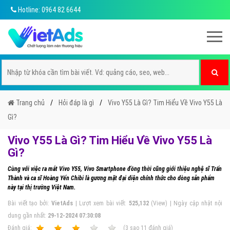
Hotline: 0964 82 6644
Trang chủ
Hỏi đáp là gì
Vivo Y55 Là Gì? Tim Hiểu Về Vivo Y55 Là
Gì?
Vivo Y55 Là Gì? Tim Hiểu Về Vivo Y55 Là
Gì?
Cùng với việc ra mắt Vivo Y55, Vivo Smartphone đồng thời cũng giới thiệu nghệ sĩ Trấn
Thành và ca sĩ Hoàng Yến Chibi là gương mặt đại diện chính thức cho dòng sản phẩm
này tại thị trường Việt Nam.
Bài viết tạo bởi:
VietAds
| Lượt xem bài viết:
525,132
(View) | Ngày cập nhật nội
dung gần nhất:
29-12-2024 07:30:08
Ðánh giá:
1
2
3
4
5
(
3
sao
11
đánh giá)