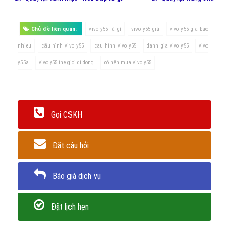
Hình 3:Trấn Thành và Hoàng Yến Chibi trở thành đại diện
chính thức dòng Vivo Y55 tại Việt Nam
Kết Luận: "Vivo Y55"
là một sản phẩm mới của đại gia đình
Vivo
Smartphone
gây ấn tượng với người dùng bởi thiết kế trẻ trung,
sang trọng cùng các tính năng, tiện ích thú vị, đem lại cho người
dùng những trải nghiệm vô cùng hay và lý thú. Mới đây người tiêu
dùng Việt Nam vui mừng chào đón thành viên mới trong gia
đình smartphone tại Việt Nam. Tiến công vào thị trường nước ta
với mục tiêu đáp ứng được tối đa nhu cầu sử dụng của các khách
hàng, hướng tới phân khúc tầm trung