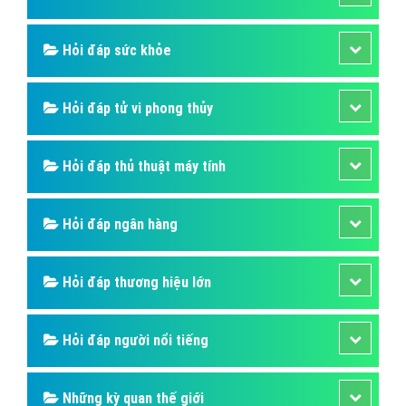
Vivo Y55 Là Gì? Tim Hiểu Về Vivo Y55 Là
Gì?
Cùng với việc ra mắt Vivo Y55, Vivo Smartphone đồng
thời cũng giới thiệu nghệ sĩ Trấn Thành và ca sĩ Hoàng
Yến Chibi là gương mặt đại diện chính thức cho dòng
sản phẩm này tại thị trường Việt Nam.
Bài viết tạo bởi:
VietAds
| Ngày cập nhật:
2024-12-29 07:30:08
|
Đăng
nhập
(913) - No Audio
Hỏi đáp là gì