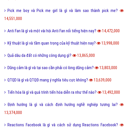
Seo phi là gì và những tư thế Seo phi độc đáo?
18,255,000
Tại sao từ GNITE được giới trẻ hiện nay thích sử dụng?
17,374,000
Les là gì và những thuật ngữ thường dùng cho Les?
16,702,000
Ngôn lù là gì và một số thuật ngữ hay trong tiểu thuyết?
16,488,000
Post là gì và sự khác nhau giữa Post với Page?
15,584,000
5 cách nhận Spin, chạy Spin Coin Master miễn phí hàng ngày
15,495,000
Tổng hợp bộ mật mã con số tình yêu tiếng Trung?
15,113,000
Nite là gì và những câu chúc ngủ ngon Nite G9 hay nhất?
14,890,000
Hình xăm chữ nhẫn là gì và ý nghĩa của hình xăm chữ nhẫn?
14,805,000