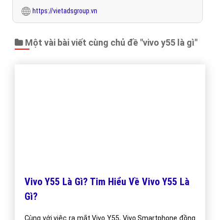
Báo giá dịch vụ
Đặt lịch hẹn
"VietAds gửi lời cảm ơn tới quý khách hàng đã luôn tin dùng
dịch vụ quảng cáo trực tuyến hiệu quả suốt chặng đường 9
năm vừa qua! -
Đăng nhập
"
CÔNG TY CỔ PHẦN TRỰC TUYẾN VIỆT ADS