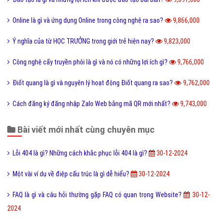
Leader là gì? Các yếu tố một Leader cần có?
10,801,000
Điển cố là gì và ý nghĩa điển có trong văn hóa truyền thống?
10,470,000
Code là gì và sự ra đời phát triển của mã QR Code?
10,243,000
Update là gì và phần mềm máy tính khi nào cần Update?
10,138,000
Dâu da đất là gì và bà bầu ăn quả dâu da đất có tốt không?
10,082,000
Documents là gì và cách sử dụng thư mục My Documents?
10,080,000
Cộng đồng là gì và các yếu tố tạo nên cộng đồng?
10,002,000
Kích thước ảnh bìa Fanpage Facebook chuẩn nhất
9,943,000