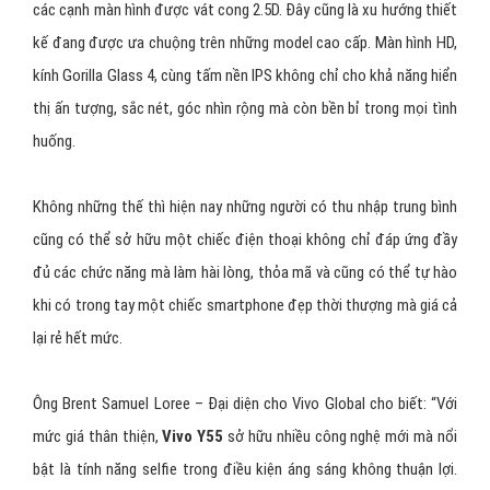
Bên cạnh đó, việc tích hợp pin dung lượng 2550mAh cũng chính là
một điểm cộng cho
Vivo Y55
.
Không chỉ mang đến những trải nghiệm mượt mà, êm ái,
Vivo Y55
còn thỏa mãn người dùng khi thừa hưởng thiết kế nguyên khối và
các cạnh màn hình được vát cong 2.5D. Đây cũng là xu hướng thiết
kế đang được ưa chuộng trên những model cao cấp. Màn hình HD,
kính Gorilla Glass 4, cùng tấm nền IPS không chỉ cho khả năng hiển
thị ấn tượng, sắc nét, góc nhìn rộng mà còn bền bỉ trong mọi tình
huống.
Không những thế thì hiện nay những người có thu nhập trung bình
cũng có thể sở hữu một chiếc điện thoại không chỉ đáp ứng đầy
đủ các chức năng mà làm hài lòng, thỏa mã và cũng có thể tự hào
khi có trong tay một chiếc smartphone đẹp thời thượng mà giá cả