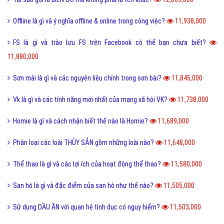
Tiến hóa là gì và quá trình tiến hóa diễn ra như thế nào?
13,492,000
Định hướng là gì và cách định hướng nghề nghiệp tương lai?
13,374,000
Reactions Facebook là gì và cách sử dụng Reactions Facebook?
13,320,000
Like là gì và tầm quan trọng của nút Like trên Facebook?
13,178,000
Tiamo là gì và ý nghĩa Tiamo trong giới trẻ hiện nay?
13,131,000
Thấu kính hội tụ là gì và ứng dụng của thấu kính hội tụ?
13,019,000
Sub Là Gì? Tìm Hiểu Về Sub Là Gì?
12,859,000
Follow là gì và tác dụng của Follow trên mạng xã hội?
12,761,000
Share là gì và tác dụng nút Share trên các mạng xã hội?
12,432,000