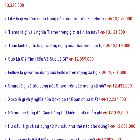
Cách phân biệt giữa Positive và Negative là gì?
14,792,000
Holic là gì và cách sử dụng gốc từ aholic và holic?
14,691,000
Món nui tiếng Anh và một số cách chế biến món Nui ngon?
14,689,000
Pick me boy và Pick me girl là gì và làm sao thành pick me?
14,551,000
Anti Fan là gì và một vài hội Anti Fan nổi tiếng hiện nay?
14,472,000
Kỹ thuật là gì và tầm quan trọng của kỹ thuật hiện nay?
13,998,000
Quả dâu da đất có những công dụng gì?
13,865,000
Dũng cảm là gì và tại sao cần phải có lòng dũng cảm?
13,803,000
QTQD là gì và QTQĐ mang ý nghĩa tiêu cực không?
13,639,000