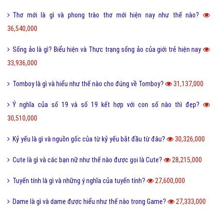
Một vài ví dụ về điệp cấu trúc là gì dễ hiểu?
125,226,000
I love you 3000 là gì và những ý nghĩa I love you 3000?
87,676,000
Honey là gì và có nên gọi người yêu là Honey không?
65,463,000
Sự khác biệt giữa File cứng và File mềm là gì?
63,704,000
Wall là gì và bão Wall trên Facebook có nghĩa là gì?
55,241,000
Điệp ngữ là gì và một vài ví dụ điệp ngữ dễ hiểu?
44,700,000
Dame là gì trên Facebook và một vài ý nghĩa khác của Dame?
43,936,000
Yếu bóng vía là gì và cách nhận biết người yếu bóng vía?
42,097,000
Điệp từ là gì và một vài ví dụ về điệp từ dễ hiểu?
41,071,000
Màu nước là gì và cách làm tan màu nước bị khô hiệu quả?