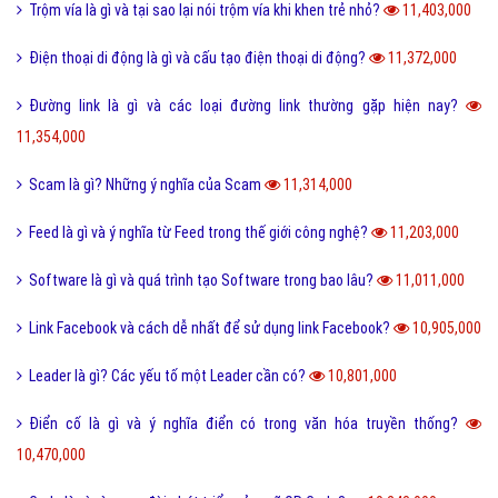
Xoxo là gì và ý nghĩa của Xoxo có thể bạn chưa biết?
12,234,000
Số hotline tổng đài Giao hàng tiết kiệm, ghtk miễn phí
12,073,000
Hư cấu là gì và sử dụng từ hư cấu như thế nào cho đúng?
12,061,000
Tại sao gọi là BIỂN ĐỎ mà không phải là tên khác?
12,003,000
Offline là gì và ý nghĩa offline & online trong công việc?
11,938,000
FS là gì và trào lưu FS trên Facebook có thể bạn chưa biết?
11,880,000
Sơn mài là gì và các nguyên liệu chính trong sơn bài?
11,845,000
Vk là gì và các tính năng mới nhất của mạng xã hội VK?
11,738,000
Homie là gì và cách nhận biết thế nào là Homie?
11,689,000
Phân loại các loài THỦY SẢN gồm những loài nào?
11,648,000