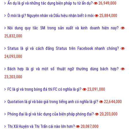
40,266,000
Tarot là gì và những điều về bói Tarot có thể bạn chưa biết?
38,884,000
Như thế nào thì được gọi là chảnh và sang chảnh?
36,711,000
Thơ mới là gì và phong trào thơ mới hiện nay như thế nào?
36,540,000
Sống ảo là gì? Biểu hiện và Thực trạng sống ảo của giới trẻ hiện nay
33,936,000
Tomboy là gì và hiểu như thế nào cho đúng về Tomboy?
31,137,000
Ý nghĩa của số 19 và số 19 kết hợp với con số nào thì đẹp?
30,510,000
Kỷ yếu là gì và nguồn gốc của từ kỷ yếu bắt đầu từ đâu?
30,326,000