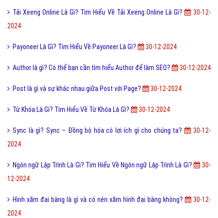
Hình xăm Hổ xuống núi ý nghĩa gì và có nên xăm không?
9,929,000
Chuỗi thức ăn là gì và phân loại chuỗi thức ăn hiện nay?
9,899,000
Tìm hiểu ý nghĩa của từ Beep hay Bíp Bép là gì?
9,895,000
Đào tạo là gì và những lợi ích khi được đào tạo bài bản?
9,891,000
Online là gì và ứng dụng Online trong công nghệ ra sao?
9,866,000
Ý nghĩa của từ HỌC TRƯỞNG trong giới trẻ hiện nay?
9,823,000
Công nghệ cấy truyền phôi là gì và nó có những lợi ích gì?
9,766,000
Điốt quang là gì và nguyên lý hoạt động Điốt quang ra sao?
9,762,000
Cách đăng ký đăng nhập Zalo Web bằng mã QR mới nhất?
9,743,000
Bài viết mới nhất cùng chuyên mục