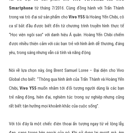
Nam
Trấn Thành vốn được biết đến là nghệ sĩ đa tài, gặt hái được
thành công trong sự nghiệp MC và diễn viên hài. Anh cũng đang giữ
vai trò đại sứ sản phẩm cho
Vivo V3/V3Max
của
Vivo
Smartphone
từ tháng 7/2016. Cùng đồng hành với Trấn Thành
trong vai trò đại sứ sản phẩm cho
Vivo Y55
là Hoàng Yến Chibi, cô
ca sĩ bắt đầu được biết đến từ chương trình truyền hình thực tế
“Học viện ngôi sao” với danh hiệu Á quân. Hoàng Yến Chibi chiếm
được nhiều thiện cảm với các bạn trẻ với hình ảnh dễ thương, đáng
yêu, trong sáng nhưng vẫn cá tính và năng động.
Nói về lựa chọn này, ông Brent Samuel Loree – Đại diện cho Vivo
Global cho biết: “Thông qua hình ảnh của Trấn Thành và Hoàng Yến