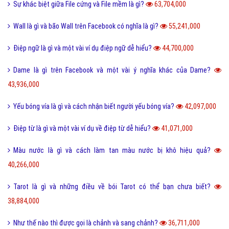
Kỹ năng sống
Làm như thế nào
Hỏi đáp điện thoại
Hỏi đáp máy tính
Hỏi đáp ứng dụng
Bài viết xem nhiều cùng chuyên mục
Lỗi 404 là gì? Những cách khắc phục lỗi 404 là gì?
4,996,979,000
FAQ là gì và câu hỏi thường gặp FAQ có quan trọng Website?
802,291,000