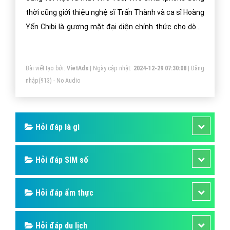
Số 6/25 Thổ Quan, Khâm Thiên, Đống Đa, TP.Hà Nội
Số 36 Điện Biên Phủ, Đa Kao, Quận 1, TP.Hồ Chí Minh
0964 82 6644 - (024) 6658 7378
(024) 6658 7378
support@vietadsgroup.vn
https://vietadsgroup.vn
Một vài bài viết cùng chủ đề "vivo y55 là gì"