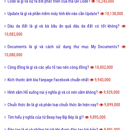
Thể thao là gì và các lợi ích của hoạt động thể thao?
11,580,000
San hô là gì và đặc điểm của san hô như thế nào?
11,505,000
Sử dụng DẦU ĂN với quan hệ tình dục có nguy hiểm?
11,503,000
Trộm vía là gì và tại sao lại nói trộm vía khi khen trẻ nhỏ?
11,403,000
Điện thoại di động là gì và cấu tạo điện thoại di động?
11,372,000
Đường link là gì và các loại đường link thường gặp hiện nay?
11,354,000
Scam là gì? Những ý nghĩa của Scam
11,314,000
Feed là gì và ý nghĩa từ Feed trong thế giới công nghệ?
11,203,000
Software là gì và quá trình tạo Software trong bao lâu?
11,011,000
Link Facebook và cách dễ nhất để sử dụng link Facebook?
10,905,000