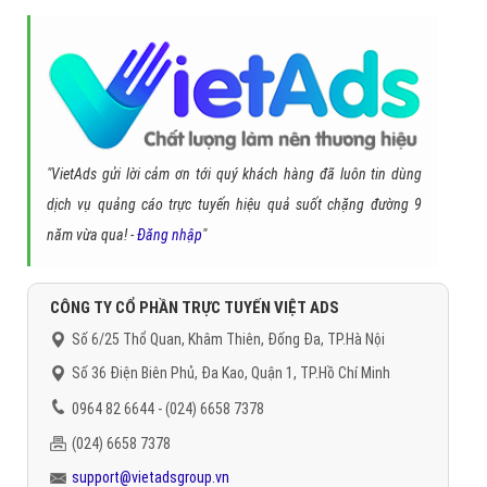
Trân trọng! Cảm ơn bạn đã luôn theo dõi các bài viết
trên Website VietAdsGroup.Vn của công ty chúng tôi!
Quay lại danh mục
"Hỏi đáp là gì"
Quay lại trang chủ
Chủ đề liên quan:
vivo y55 là gì
vivo y55 giá
vivo y55 gia bao
nhieu
cấu hình vivo y55
cau hinh vivo y55
danh gia vivo y55
vivo
y55a
vivo y55 the gioi di dong
có nên mua vivo y55
Gọi CSKH
Đặt câu hỏi