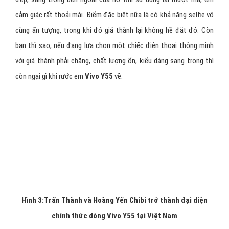
Chibi,
Vivo Y55
muốn nhắm tới đối tượng người dùng là các bạn
trẻ năng động, hiên đại, nghiêm túc trong sự nghiệp nhưng cũng
rất biết tận hưởng mọi khoảnh khắc của cuộc sống”.
Với tôi đây là một chiếc điện thoại ấn tượng ngay từ vẻ lộng lẫy,
đep, sang trọng bên ngoài của nó. Khi sử dụng lại mượt mà, êm
cảm giác rất thoải mái. Điểm đặc biệt nữa là có khả năng selfie vô
cùng ấn tượng, trong khi đó giá thành lại không hề đắt đỏ. Còn
bạn thì sao, nếu đang lựa chọn một chiếc điện thoại thông minh
với giá thành phải chăng, chất lượng ổn, kiểu dáng sang trọng thì
còn ngại gì khi rước em
Vivo Y55
về.