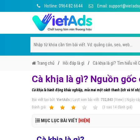
Hotline: 0964 82 6644
Email: support@vietads
Trang chủ
Hỏi đáp là gì
Cà khịa là gì? Tìm hiểu về 
Cà khịa là gì? Nguồn gốc
Cà khịa là hành động khẩu nghiệp, mỉa mai một cách thanh lịch và tế n
Bài viết tạo bởi:
VietAds
| Lượt xem bài viết:
732,843
(View) | Ngày cậ
Ðánh giá:
1
2
3
4
5
(
3
sao
14
đánh giá)
MỤC LỤC BÀI VIẾT
[HIỆN]
Cà khịa là gì?