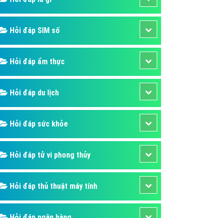
ụ Domain & Hosting
áp phần mềm
Hỏi đáp SIM số
áp quảng cáo TVC
p quảng cáo mobile
Hỏi đáp ẩm thực
p quảng cáo Online
áp quảng cáo Skype
Hỏi đáp du lịch
p Domain & Hosting
Hỏi đáp sức khỏe
p viết bài Marketing
 cáo Youtube
Hỏi đáp tử vi phong thủy
ụ quảng cáo Youtube
ụ quảng cáo Cốc Cốc
Hỏi đáp thủ thuật máy tính
ụ quảng cáo Tiktok
ụ quảng cáo Zalo
Hỏi đáp ngân hàng