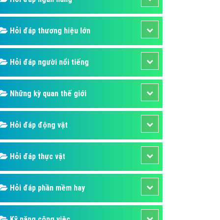
áp quảng cáo Youtube
kế ứng dụng
Hỏi đáp thương hiệu lớn
 cáo Cốc Cốc hiệu quả
Hỏi đáp người nổi tiếng
 cáo Zalo chuyên nghiệp
ghĩa
Những kỳ quan thế giới
à gì
mềm ứng dụng hay
Hỏi đáp động vật
Hỏi đáp thực vật
Hỏi đáp phần mềm hay
Kỹ năng công việc