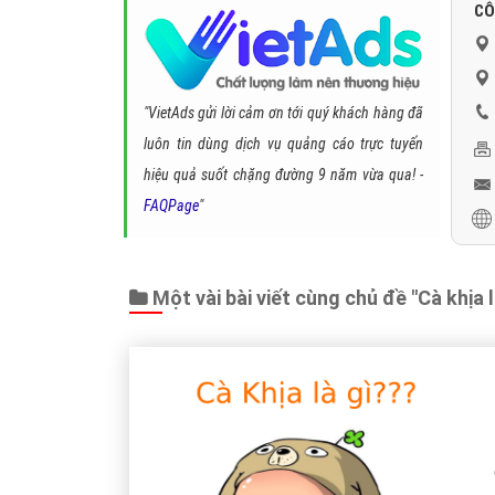
CÔ
"VietAds gửi lời cảm ơn tới quý khách hàng đã
luôn tin dùng dịch vụ quảng cáo trực tuyến
hiệu quả suốt chặng đường 9 năm vừa qua! -
FAQPage
"
Một vài bài viết cùng chủ đề "Cà khịa l