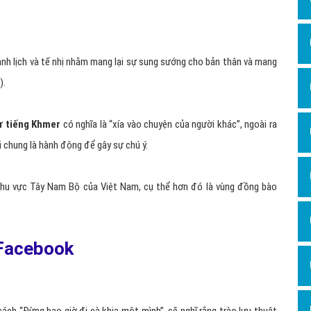
Dịch v
Hỏi đ
Hỏi đ
nh lịch và tế nhị nhằm mang lại sự sung sướng cho bản thân và mang
Hỏi đá
).
Hỏi đá
ừ tiếng Khmer
có nghĩa là “xía vào chuyện của người khác”, ngoài ra
Hỏi đ
i chung là hành động để gây sự chú ý.
Hỏi đá
Hỏi đá
 khu vực Tây Nam Bộ của Việt Nam, cụ thể hơn đó là vùng đồng bào
Quảng
Dịch v
 Facebook
Dịch v
Dịch v
Dịch v