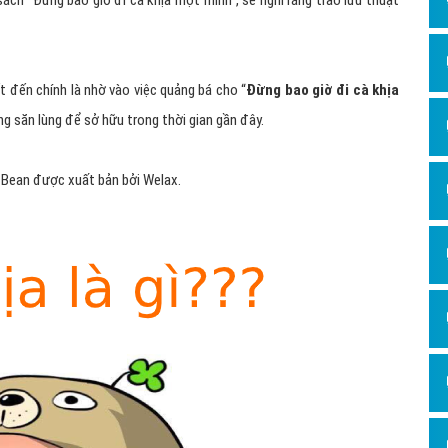
ách “Đừng bao giờ đi cà khịa một mình”, sẽ nghĩ rằng trào lưu thuật
Hỏi đ
Thiết 
t đến chính là nhờ vào việc quảng bá cho “
Đừng bao giờ đi cà khịa
Quảng
g săn lùng để sở hữu trong thời gian gần đây.
Quảng
Định n
 Bean được xuất bản bởi Welax.
Nghĩa l
Phần 