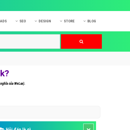
 ADS
SEO
DESIGN
STORE
BLOG
ner
 cáo Mobile
SEO Website
Thiết kế Web
nner
p quảng cáo Instagram
Dịch vụ SEO Website
Thiết kế Website
 cáo Zalo
Hỏi đáp SEO Google
Danh sách Website
 cáo Instagram
Thiết kế Landing Page
ok?
cáo Online
Dịch vụ thiết kế Website
 nghĩa của WeLax).
 cáo Skype
Hỏi đáp Website
 cáo TVC
 cáo Cốc Cốc
mềm ứng dụng hay
Hỏi đáp là gì