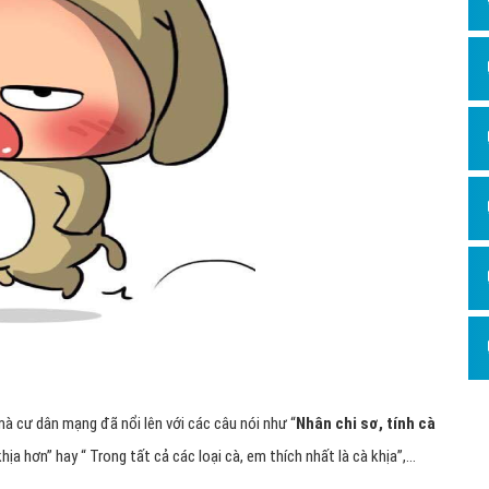
à cư dân mạng đã nổi lên với các câu nói như “
Nhân chi sơ, tính cà
khịa hơn” hay “ Trong tất cả các loại cà, em thích nhất là cà khịa”,…