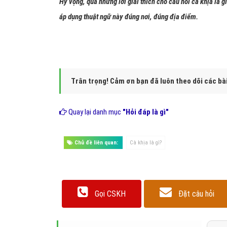
Hy vọng, qua những lời giải thích cho câu hỏi cà khịa là g
áp dụng thuật ngữ này đúng nơi, đúng địa điểm.
Trân trọng! Cảm ơn bạn đã luôn theo dõi các bà
Quay lại danh mục
"Hỏi đáp là gì"
Chủ đề liên quan:
Cà khịa là gì?
Gọi CSKH
Đặt câu hỏi