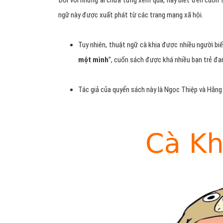
Đối với những ai chưa từng xem qua, hay biết đến cuốn s
ngữ này được xuất phát từ các trang mạng xã hội.
Tuy nhiên, thuật ngữ cà khịa được nhiều người biế
một mình
”, cuốn sách được khá nhiều bạn trẻ đan
Tác giả của quyển sách này là Ngọc Thiệp và Hằng