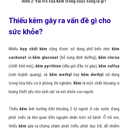
Hình 2: Vai trò của Kẽm trong cuộc sống là gì?
Thiếu kẽm gây ra vấn đề gì cho
sức khỏe?
Nhiều
hợp chất kẽm
cũng được sử dụng phổ biến như
kẽm
cacbonat
và
kẽm gluconat
(bổ sung dinh dưỡng),
kẽm clorua
(chất khử mùi),
kẽm pyrithion
(dầu gội đầu trị gàu),
kẽm sulfua
(sơn huỳnh quang), và
kẽm methyl
hay
kẽm diethyl
sử dụng
trong hóa hữu cơ ở phòng thí nghiệm.
Kẽm
là một chất khoáng vi
lượng thiết yếu cho sinh vật và sức khỏe con người.
Thiếu
kẽm
ảnh hưởng đến khoảng 2 tỷ người ở các nước đang
phát triển và liên quan đến nguyên nhân một số bệnh. Ở trẻ em,
thiếu
kẽm
gây ra chứng chậm phát triển, phát dục trễ, dễ nhiễm