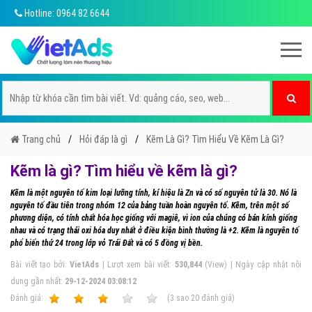
Hotline: 0964 82 6644
Trang chủ
Hỏi đáp là gì
Kẽm Là Gì? Tìm Hiểu Về Kẽm Là Gì?
Kẽm là gì? Tìm hiểu về kẽm là gì?
Kẽm là một nguyên tố kim loại lưỡng tính, kí hiệu là Zn và có số nguyên tử là 30. Nó là
nguyên tố đầu tiên trong nhóm 12 của bảng tuần hoàn nguyên tố. Kẽm, trên một số
phương diện, có tính chất hóa học giống với magiê, vì ion của chúng có bán kính giống
nhau và có trạng thái oxi hóa duy nhất ở điều kiện bình thường là +2. Kẽm là nguyên tố
phổ biến thứ 24 trong lớp vỏ Trái Đất và có 5 đồng vị bền.
Bài viết tạo bởi:
VietAds
| Lượt xem bài viết:
530,844
(View) | Ngày cập nhật nội
dung gần nhất:
29-12-2024 03:08:12
Ðánh giá:
1
2
3
4
5
(
3
sao
20
đánh giá)