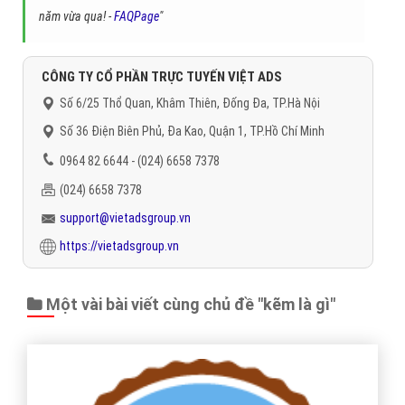
năm vừa qua! -
FAQPage
"
CÔNG TY CỔ PHẦN TRỰC TUYẾN VIỆT ADS
Số 6/25 Thổ Quan, Khâm Thiên, Đống Đa, TP.Hà Nội
Số 36 Điện Biên Phủ, Đa Kao, Quận 1, TP.Hồ Chí Minh
0964 82 6644 - (024) 6658 7378
(024) 6658 7378
support@vietadsgroup.vn
https://vietadsgroup.vn
Một vài bài viết cùng chủ đề "kẽm là gì"