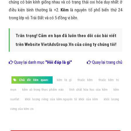
chúng có bán kính giống nhau và có trạng thái oxi hóa duy nhất ở
điều kiện bình thường là +2.
Kẽm
là nguyên tố phổ biến thứ 24
trong lớp vỏ Trái Đất và có 5 đồng vị bền.
Trân trọng! Cảm ơn bạn đã luôn theo dõi các bài viết
trên Website VietAdsGroup.Vn của công ty chúng tôi!
Quay lại danh mục
"Hỏi đáp là gì"
Quay lại trang chủ
Chủ đề liên quan:
kẽm là gì
thuốc kẽm
thuốc kẽm trị
mụn
kẽm có trong thực phẩm nào
tính chất hóa học của kẽm
kẽm
sunfat
khối lượng riêng của kẽm.nguyên tử khối của kẽm
khối lượng
riêng của kẽm zn