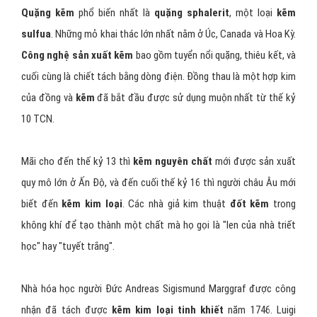
Quặng kẽm
phổ biến nhất là
quặng sphalerit
, một loại
kẽm
sulfua
. Những mỏ khai thác lớn nhất nằm ở Úc, Canada và Hoa Kỳ.
Công nghệ sản xuất kẽm
bao gồm tuyển nổi quặng, thiêu kết, và
cuối cùng là chiết tách bằng dòng điện. Đồng thau là một hợp kim
của đồng và
kẽm
đã bắt đầu được sử dụng muộn nhất từ thế kỷ
10 TCN.
Mãi cho đến thế kỷ 13 thì
kẽm nguyên chất
mới được sản xuất
quy mô lớn ở Ấn Độ, và đến cuối thế kỷ 16 thì người châu Âu mới
biết đến
kẽm kim loại
. Các nhà giả kim thuật
đốt kẽm
trong
không khí để tạo thành một chất mà họ gọi là "len của nhà triết
học" hay "tuyết trắng".
Nhà hóa học người Đức Andreas Sigismund Marggraf được công
nhận đã tách được
kẽm kim loại tinh khiết
năm 1746. Luigi