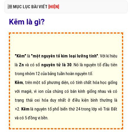
MỤC LỤC BÀI VIẾT
[HIỆN]
Kẽm là gì?
"Kẽm"
là
"một nguyên tố kim loại lưỡng tính"
. Với kí hiệu
là
Zn
và có số
nguyên tử là 30
. Nó là nguyên tố đầu tiên
trong nhóm 12 của bảng tuần hoàn nguyên tố.
Kẽm
, trên một số phương diện, có tính chất hóa học giống
với magiê, vì ion của chúng có bán kính giống nhau và có
trạng thái oxi hóa duy nhất ở điều kiện bình thường là
+2.
Kẽm
là nguyên tố phổ biến thứ 24 trong lớp vỏ Trái Đất
và có 5 đồng vị bền.