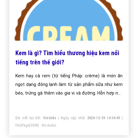
Kem là gì? Tìm hiểu thương hiệu kem nổi
tiếng trên thế giới?
Kem hay cà rem (từ tiếng Pháp: crème) là món ăn
ngọt dạng đông lạnh làm từ sản phẩm sữa như kem
béo, trứng gà thêm vào gia vị và đường. Hỗn hợp này
được khuấy đều khiến nước đá không kết tinh được.
Kết quả là kem ở dạng mịn.
Bài viết tạo bởi:
VietAds
| Ngày cập nhật:
2024-12-29 14:34:49
|
FAQPage
(2808) - No Audio