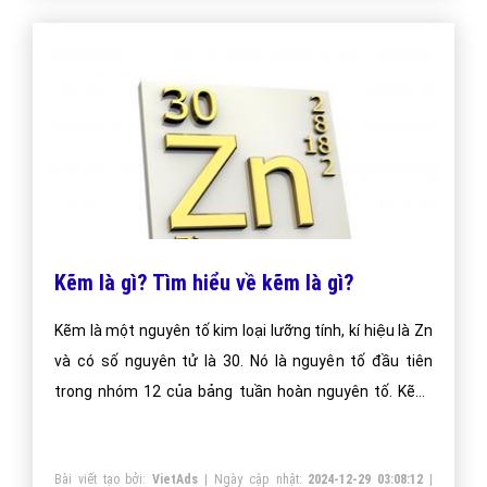
Kẽm là gì? Tìm hiểu về kẽm là gì?
Kẽm là một nguyên tố kim loại lưỡng tính, kí hiệu là Zn
và có số nguyên tử là 30. Nó là nguyên tố đầu tiên
trong nhóm 12 của bảng tuần hoàn nguyên tố. Kẽm,
trên một số phương diện, có tính chất hóa học giống
với magiê, vì ion của chúng có bán kính giống nhau và
Bài viết tạo bởi:
VietAds
| Ngày cập nhật:
2024-12-29 03:08:12
|
có trạng thái oxi hóa duy nhất ở điều kiện bình thường