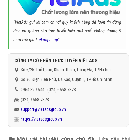
"VietAds gửi lời cảm ơn tới quý khách hàng đã luôn tin dùng
dịch vụ quảng cáo trực tuyến hiệu quả suốt chặng đường 9
năm vừa qua! -
Đăng nhập
"
CÔNG TY CỔ PHẦN TRỰC TUYẾN VIỆT ADS
Số 6/25 Thổ Quan, Khâm Thiên, Đống Đa, TP.Hà Nội
Số 36 Điện Biên Phủ, Đa Kao, Quận 1, TP.Hồ Chí Minh
0964 82 6644 - (024) 6658 7378
(024) 6658 7378
support@vietadsgroup.vn
https://vietadsgroup.vn
Một vài bài viết cùng chủ đề "Lứa cầu thủ