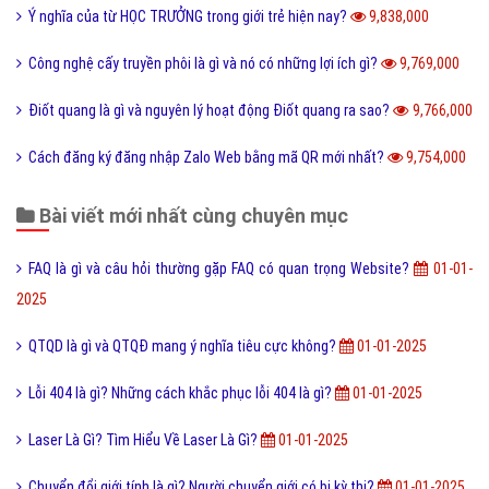
Ý nghĩa của từ HỌC TRƯỞNG trong giới trẻ hiện nay?
9,838,000
Công nghệ cấy truyền phôi là gì và nó có những lợi ích gì?
9,769,000
Điốt quang là gì và nguyên lý hoạt động Điốt quang ra sao?
9,766,000
Cách đăng ký đăng nhập Zalo Web bằng mã QR mới nhất?
9,754,000
Bài viết mới nhất cùng chuyên mục
FAQ là gì và câu hỏi thường gặp FAQ có quan trọng Website?
01-01-
2025
QTQD là gì và QTQĐ mang ý nghĩa tiêu cực không?
01-01-2025
Lỗi 404 là gì? Những cách khắc phục lỗi 404 là gì?
01-01-2025
Laser Là Gì? Tìm Hiểu Về Laser Là Gì?
01-01-2025
Chuyển đổi giới tính là gì? Người chuyển giới có bị kỳ thị?
01-01-2025