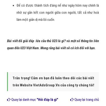
Để có được thành tích đáng nể như ngày hôm nay chính là
nhờ sự gắn kết con người giữa con người, tất cả như hoà
làm một giản dị mà lôi cuốn.
Bài viết đã giải đáp lứa cầu thủ U23 là gì? và một số thông tin liên
quan đến U23 Việt Nam. Mong rằng bài viết sẽ có ích đối với bạn.
Trân trọng! Cảm ơn bạn đã luôn theo dõi các bài viết
trên Website VietAdsGroup.Vn của công ty chúng tôi!
Quay lại danh mục
"Hỏi đáp là gì"
Quay lại trang chủ