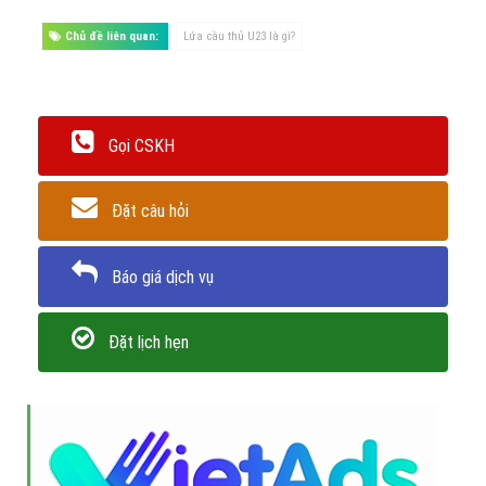
Chủ đề liên quan:
Lứa cầu thủ U23 là gì?
Gọi CSKH
Đặt câu hỏi
Báo giá dịch vụ
Đặt lịch hẹn