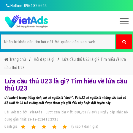
Hotline: 0964 82 6644
Trang chủ
Hỏi đáp là gì
Lứa cầu thủ U23 là gì? Tìm hiểu về lứa
cầu thủ U23
Lứa cầu thủ U23 là gì? Tìm hiểu về lứa cầu
thủ U23
U (under) trong tiếng Anh, nó có nghĩa là “dưới”. Và U23 có nghĩa là những cầu thủ có
độ tuổi từ 23 trở xuống mới được tham gia giải đấu này hoặc đội tuyển này.
Bài viết tạo bởi:
VietAds
| Lượt xem bài viết:
508,753
(View) | Ngày cập nhật nội
dung gần nhất:
29-12-2024 13:23:18
Ðánh giá:
1
2
3
4
5
(
5
sao
9
đánh giá)