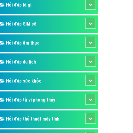
ụ Domain & Hosting
Hỏi đáp là gì
áp phần mềm
áp quảng cáo TVC
Hỏi đáp SIM số
p quảng cáo mobile
Hỏi đáp ẩm thực
p quảng cáo Online
áp quảng cáo Skype
Hỏi đáp du lịch
p Domain & Hosting
p viết bài Marketing
Hỏi đáp sức khỏe
 cáo Youtube
ụ quảng cáo Youtube
Hỏi đáp tử vi phong thủy
ụ quảng cáo Cốc Cốc
ụ quảng cáo Tiktok
Hỏi đáp thủ thuật máy tính
ụ quảng cáo Zalo