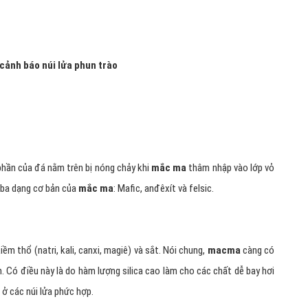
cảnh báo núi lửa phun trào
hần của đá nằm trên bị nóng chảy khi
mắc ma
thâm nhập vào lớp vỏ
 ba dạng cơ bản của
mắc ma
: Mafic, anđêxít và felsic.
iềm thổ (natri, kali, canxi, magiê) và sắt. Nói chung,
macma
càng có
. Có điều này là do hàm lượng silica cao làm cho các chất dễ bay hơi
 ở các núi lửa phức hợp.