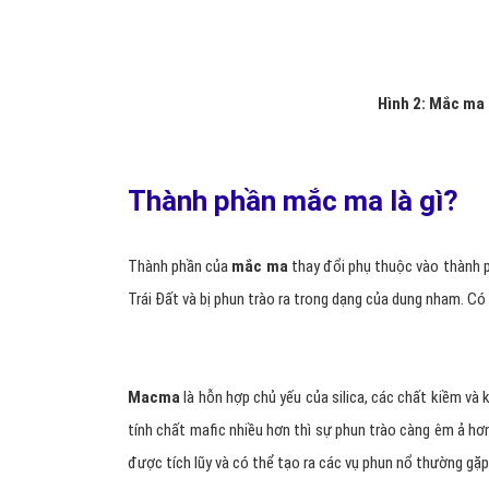
Hình 2: Mắc ma 
Thành phần mắc ma là gì?
Thành phần của
mắc ma
thay đổi phụ thuộc vào thành p
Trái Đất và bị phun trào ra trong dạng của dung nham. Có
Macma
là hỗn hợp chủ yếu của silica, các chất kiềm và k
tính chất mafic nhiều hơn thì sự phun trào càng êm ả hơn
được tích lũy và có thể tạo ra các vụ phun nổ thường gặp