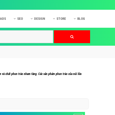
 ADS
SEO
DESIGN
STORE
BLOG
ner
 cáo Mobile
SEO Website
Thiết kế Web
nner
p quảng cáo Instagram
Dịch vụ SEO Website
Thiết kế Website
 cáo Zalo
Hỏi đáp SEO Google
Danh sách Website
 cáo Instagram
Thiết kế Landing Page
cáo Online
Dịch vụ thiết kế Website
m và chất phun trào nham tầng. Các sản phẩm phun trào của núi lửa
 cáo Skype
Hỏi đáp Website
 cáo TVC
 cáo Cốc Cốc
mềm ứng dụng hay