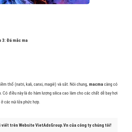
h 3: Đá mắc ma
iềm thổ (natri, kali, canxi, magiê) và sắt. Nói chung,
macma
càng có
. Có điều này là do hàm lượng silica cao làm cho các chất dễ bay hơi
 ở các núi lửa phức hợp.
i viết trên Website VietAdsGroup.Vn của công ty chúng tôi!