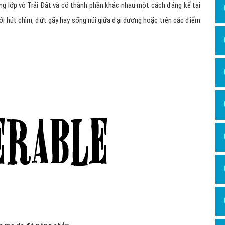
ong lớp vỏ Trái Đất và có thành phần khác nhau một cách đáng kể tại
Hỏi đ
ới hút chìm, đứt gãy hay sống núi giữa đại dương hoặc trên các điểm
Thiết 
Quảng
Quảng
Định n
Nghĩa l
Phần 