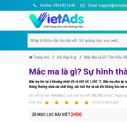
Hotline: 0964 82 6644
Email: support@vietads
Trang chủ
Hỏi đáp là gì
Mắc Ma Là Gì? Tìm Hiểu V
Mắc ma là gì? Sự hình th
Mắc ma tồn tại ở khoảng nhiệt độ từ 650 tới 1.200 °C. Mắc ma chịu áp s
thông thường chứa các chất lỏng, các tinh thể và các khí không hòa tan 
Bài viết tạo bởi:
VietAds
| Lượt xem bài viết:
756,742
(View) | Ngày cậ
Ðánh giá:
1
2
3
4
5
(
5
sao
8
đánh giá)
MỤC LỤC BÀI VIẾT
[HIỆN]