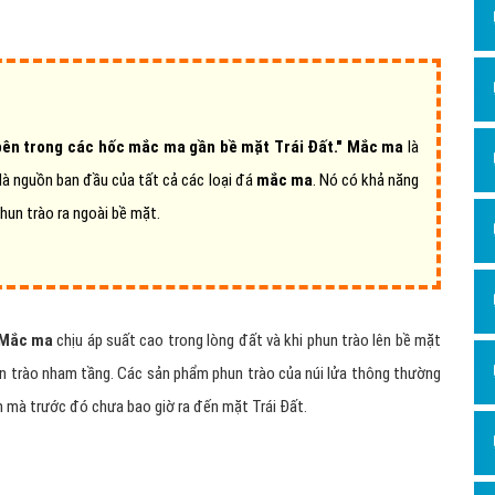
Dịch v
Hỏi đ
Hỏi đ
Hỏi đá
bên trong các hốc mắc ma gần bề mặt Trái Đất." Mắc ma
là
Hỏi đá
 là nguồn ban đầu của tất cả các loại đá
mắc ma
. Nó có khả năng
Hỏi đ
hun trào ra ngoài bề mặt.
Hỏi đá
Hỏi đá
Quảng
Mắc ma
chịu áp suất cao trong lòng đất và khi phun trào lên bề mặt
Dịch v
un trào nham tầng. Các sản phẩm phun trào của núi lửa thông thường
Dịch v
an mà trước đó chưa bao giờ ra đến mặt Trái Đất.
Dịch v
Dịch v