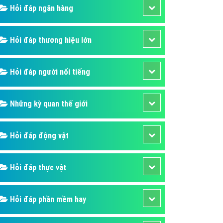
Hỏi đáp ngân hàng
áp quảng cáo Youtube
kế ứng dụng
Hỏi đáp thương hiệu lớn
 cáo Cốc Cốc hiệu quả
 cáo Zalo chuyên nghiệp
Hỏi đáp người nổi tiếng
ghĩa
à gì
Những kỳ quan thế giới
mềm ứng dụng hay
Hỏi đáp động vật
Hỏi đáp thực vật
Hỏi đáp phần mềm hay