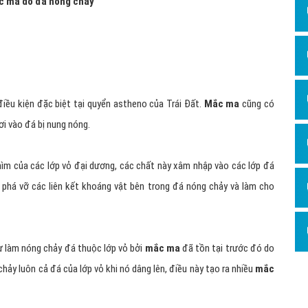
c ma do đá nóng chảy
iều kiện đặc biệt tại quyển astheno của Trái Đất.
Mắc ma
cũng có
i vào đá bị nung nóng.
hìm của các lớp vỏ đại dương, các chất này xâm nhập vào các lớp đá
ể phá vỡ các liên kết khoáng vật bên trong đá nóng chảy và làm cho
ự làm nóng chảy đá thuộc lớp vỏ bởi
mắc ma
đã tồn tại trước đó do
ảy luôn cả đá của lớp vỏ khi nó dâng lên, điều này tạo ra nhiều
mắc