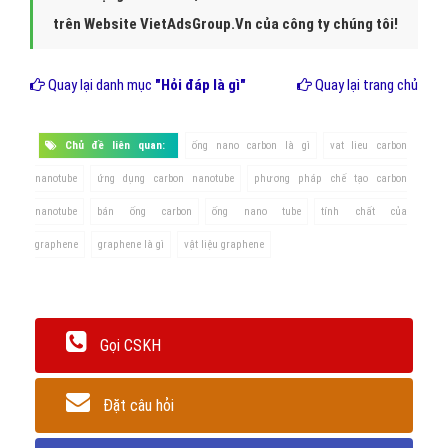
trên Website VietAdsGroup.Vn của công ty chúng tôi!
Quay lại danh mục
"Hỏi đáp là gì"
Quay lại trang chủ
Chủ đề liên quan:
ống nano carbon là gì
vat lieu carbon
nanotube
ứng dụng carbon nanotube
phương pháp chế tạo carbon
nanotube
bán ống carbon
ống nano tube
tính chất của
graphene
graphene là gì
vật liệu graphene
Gọi CSKH
Đặt câu hỏi