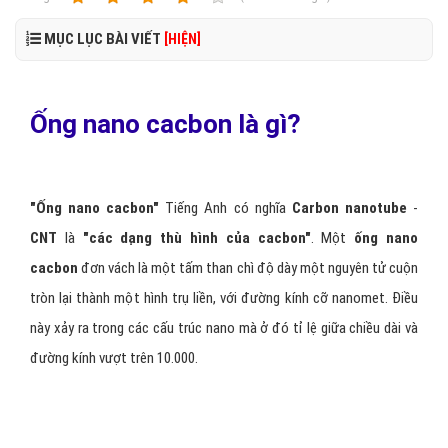
MỤC LỤC BÀI VIẾT
[HIỆN]
Ống nano cacbon là gì?
"Ống nano cacbon"
Tiếng Anh có nghĩa
Carbon nanotube
-
CNT
là
"các dạng thù hình của cacbon"
. Một
ống nano
cacbon
đơn vách là một tấm than chì độ dày một nguyên tử cuộn
tròn lại thành một hình trụ liền, với đường kính cỡ nanomet. Điều
này xảy ra trong các cấu trúc nano mà ở đó tỉ lệ giữa chiều dài và
đường kính vượt trên 10.000.