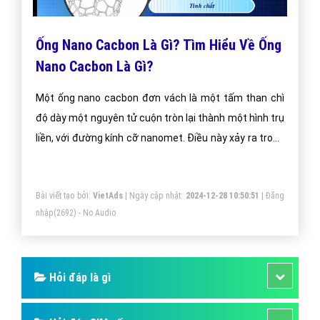
Ống Nano Cacbon Là Gì? Tìm Hiểu Về Ống
Nano Cacbon Là Gì?
Một ống nano cacbon đơn vách là một tấm than chì
độ dày một nguyên tử cuộn tròn lại thành một hình trụ
liền, với đường kính cỡ nanomet. Điều này xảy ra trong
các cấu trúc nano mà ở đó tỉ lệ giữa chiều dài và
đường kính vượt trên 10.000.
Bài viết tạo bởi:
VietAds
| Ngày cập nhật:
2024-12-28 10:50:51
|
Đăng
nhập
(2692) - No Audio
Hỏi đáp là gì