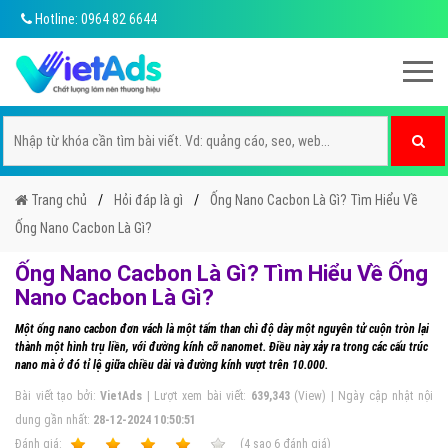
Hotline: 0964 82 6644
Trang chủ
Hỏi đáp là gì
Ống Nano Cacbon Là Gì? Tìm Hiểu Về
Ống Nano Cacbon Là Gì?
Ống Nano Cacbon Là Gì? Tìm Hiểu Về Ống
Nano Cacbon Là Gì?
Một ống nano cacbon đơn vách là một tấm than chì độ dày một nguyên tử cuộn tròn lại
thành một hình trụ liền, với đường kính cỡ nanomet. Điều này xảy ra trong các cấu trúc
nano mà ở đó tỉ lệ giữa chiều dài và đường kính vượt trên 10.000.
Bài viết tạo bởi:
VietAds
| Lượt xem bài viết:
639,343
(View) | Ngày cập nhật nội
dung gần nhất:
28-12-2024 10:50:51
Ðánh giá:
1
2
3
4
5
(
4
sao
6
đánh giá)