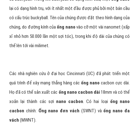
lại có dạng hình trụ, với ít nhất một đầu được phủ bởi một bán cầu
có cấu trúc buckyball. Tên của chúng được đặt theo hình dạng của
chúng, do đường kính của
ống nano
vào cỡ một vài nanomet (xấp
xỉ nhỏ hơn 50.000 lần một sợi tóc), trong khi độ dài của chúng có
thể lên tới vài milimet.
Các nhà nghiên cứu ở đại học Cincinnati (UC) đã phát triển một
quá trình để xây mạng thẳng hàng các
ống nano
cacbon cực dài.
Họ đã có thể sản xuất các
ống nano cacbon dài
18mm và có thể
xoắn lại thành các sợi
nano cacbon
. Có hai loại
ống nano
cacbon
chính:
Ống nano đơn vách
(SWNT) và
ống nano đa
vách
(MWNT).