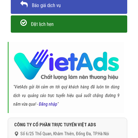
Báo giá dịch vụ
Đặt lịch hẹn
"VietAds gửi lời cảm ơn tới quý khách hàng đã luôn tin dùng
dịch vụ quảng cáo trực tuyến hiệu quả suốt chặng đường 9
năm vừa qua! -
Đăng nhập
"
CÔNG TY CỔ PHẦN TRỰC TUYẾN VIỆT ADS
Số 6/25 Thổ Quan, Khâm Thiên, Đống Đa, TP.Hà Nội