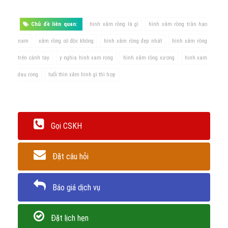
Chủ đề liên quan:
hình xăm rồng là gì
hình xăm rồng trần hạo
nam
xăm rồng có độc không
hình xăm rồng đẹp nhất
hình xăm rồng
trên cánh tay
y nghia hinh xam rong
hình xăm rồng xương
hinh xam
dau rong
tuổi thìn xăm hình gì thì hợp
Gọi CSKH
Đặt câu hỏi
Báo giá dịch vụ
Đặt lịch hẹn