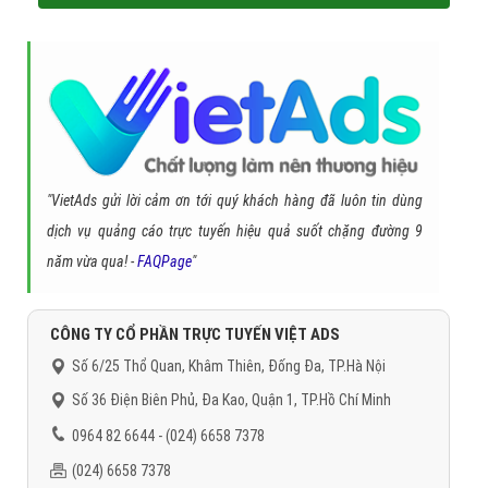
"VietAds gửi lời cảm ơn tới quý khách hàng đã luôn tin dùng
dịch vụ quảng cáo trực tuyến hiệu quả suốt chặng đường 9
năm vừa qua! -
FAQPage
"
CÔNG TY CỔ PHẦN TRỰC TUYẾN VIỆT ADS
Số 6/25 Thổ Quan, Khâm Thiên, Đống Đa, TP.Hà Nội
Số 36 Điện Biên Phủ, Đa Kao, Quận 1, TP.Hồ Chí Minh
0964 82 6644 - (024) 6658 7378
(024) 6658 7378