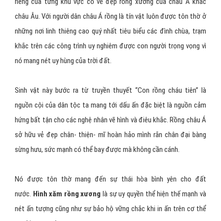
riêng của từng khu vực có vẻ đẹp rồng xương của châu Á khác
châu Âu. Với người dân châu Á rồng là tín vật luôn được tôn thờ ở
những nơi linh thiêng cao quý nhất tiêu biểu các đình chùa, trạm
khắc trên các công trình uy nghiêm được con người trọng vọng vì
nó mang nét uy hùng của trời đất.
Sinh vật này bước ra từ truyền thuyết “Con rồng cháu tiên” là
nguồn cội của dân tộc ta mang tới dấu ấn đặc biệt là nguồn cảm
hứng bất tận cho các nghệ nhân vẽ hình và điêu khắc. Rồng châu Á
sở hữu vẻ đẹp chân- thiện- mĩ hoàn hảo mình rắn chân đại bàng
sừng hưu, sức mạnh có thể bay được mà không cần cánh.
Nó được tôn thờ mang đến sự thái hòa bình yên cho đất
nước.
Hình xăm rồng xương
là sự uy quyền thể hiện thế mạnh và
nét ấn tượng cũng như sự bảo hộ vững chắc khi in ấn trên cơ thể