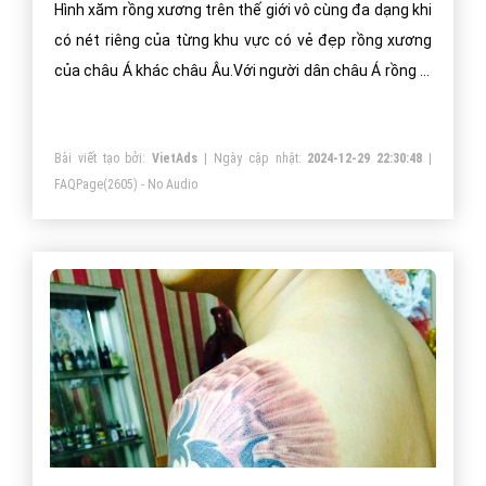
Hình xăm rồng xương trên thế giới vô cùng đa dạng khi
có nét riêng của từng khu vực có vẻ đẹp rồng xương
của châu Á khác châu Âu.Với người dân châu Á rồng là
tín vật luôn được tôn thờ ở những nơi linh thiêng cao
quý nhất tiêu biểu các đình chùa, trạm khắc trên các
Bài viết tạo bởi:
VietAds
| Ngày cập nhật:
2024-12-29 22:30:48
|
công trình uy nghiêm được con người trọng vọng vì nó
FAQPage
(2605) - No Audio
mang nét uy hùng của trời đất.