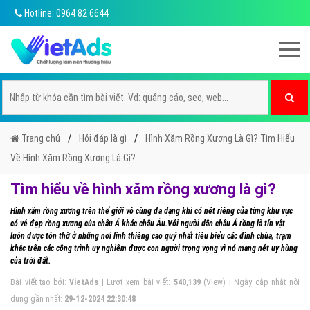
Hotline: 0964 82 6644
Trang chủ
Hỏi đáp là gì
Hình Xăm Rồng Xương Là Gì? Tìm Hiểu
Về Hình Xăm Rồng Xương Là Gì?
Tìm hiểu về hình xăm rồng xương là gì?
Hình xăm rồng xương trên thế giới vô cùng đa dạng khi có nét riêng của từng khu vực
có vẻ đẹp rồng xương của châu Á khác châu Âu.Với người dân châu Á rồng là tín vật
luôn được tôn thờ ở những nơi linh thiêng cao quý nhất tiêu biểu các đình chùa, trạm
khắc trên các công trình uy nghiêm được con người trọng vọng vì nó mang nét uy hùng
của trời đất.
Bài viết tạo bởi:
VietAds
| Lượt xem bài viết:
540,139
(View) | Ngày cập nhật nội
dung gần nhất:
29-12-2024 22:30:48