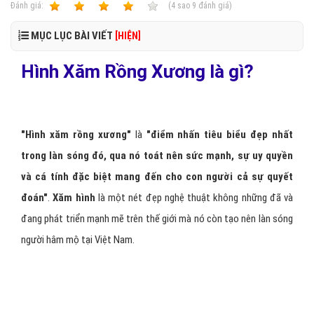
Ðánh giá:
1
2
3
4
5
(
4
sao
9
đánh giá)
MỤC LỤC BÀI VIẾT
[HIỆN]
Hình Xăm Rồng Xương là gì?
"Hình xăm rồng xương"
là
"điểm nhấn tiêu biểu đẹp nhất
trong làn sóng đó, qua nó toát nên sức mạnh, sự uy quyền
và cá tính đặc biệt mang đến cho con người cả sự quyết
đoán"
.
Xăm hình
là một nét đẹp nghệ thuật không những đã và
đang phát triển mạnh mẽ trên thế giới mà nó còn tạo nên làn sóng
người hâm mộ tại Việt Nam.