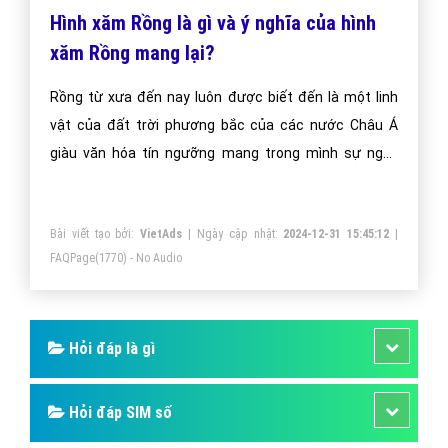
Hình xăm Rồng là gì và ý nghĩa của hình
xăm Rồng mang lại?
Rồng từ xưa đến nay luôn được biết đến là một linh
vật của đất trời phương bắc của các nước Châu Á
giàu văn hóa tín ngưỡng mang trong mình sự nguy
nghiêm quyền lực mà cũng không kém phần hung tợn
khó có sinh vật nào sánh kịp. Loài rồng kì bí này có từ
Bài viết tạo bởi:
VietAds
| Ngày cập nhật:
2024-12-31 15:45:12
|
rất lâu và thực thực hư hư không ai có thể biết chúng
FAQPage
(1770) - No Audio
có tồn tại thật hay không tuy nhiên nó luôn đạt ở vị trí
cao nhất nơi ngai vàng của những đấng tối cao, các
khu thờ phụng linh thiêng. Chính những chi tiết này đã
Hỏi đáp là gì
làm nên cảm hứng hình xăm rồng
Hỏi đáp SIM số