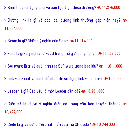
Thể thao là gì và các lợi ích của hoạt động thể thao?
11,580,000
San hô là gì và đặc điểm của san hô như thế nào?
11,505,000
Sử dụng DẦU ĂN với quan hệ tình dục có nguy hiểm?
11,504,000
Trộm vía là gì và tại sao lại nói trộm vía khi khen trẻ nhỏ?
11,406,000
Điện thoại di động là gì và cấu tạo điện thoại di động?
11,376,000
Đường link là gì và các loại đường link thường gặp hiện nay?
11,354,000
Scam là gì? Những ý nghĩa của Scam
11,314,000
Feed là gì và ý nghĩa từ Feed trong thế giới công nghệ?
11,203,000
Software là gì và quá trình tạo Software trong bao lâu?
11,011,000
Link Facebook và cách dễ nhất để sử dụng link Facebook?
10,905,000