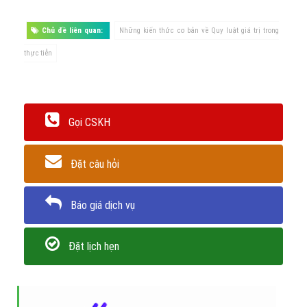
Trân trọng! Cảm ơn bạn đã luôn theo dõi các bài viết
trên Website VietAdsGroup.Vn của công ty chúng tôi!
Quay lại danh mục
"Hỏi đáp là gì"
Quay lại trang chủ
Chủ đề liên quan:
Những kiến thức cơ bản về Quy luật giá trị trong
thực tiễn
Gọi CSKH
Đặt câu hỏi