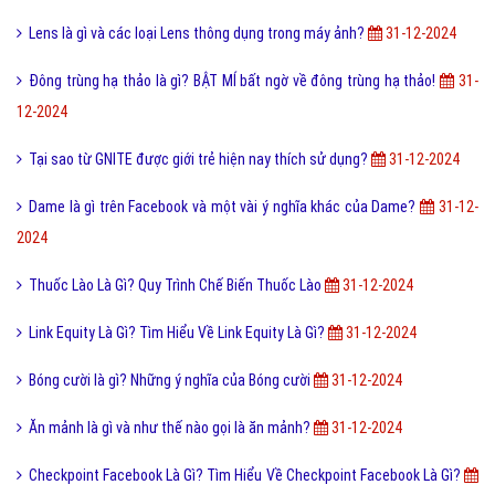
Anh Hùng Bàn Phím Là Gì? Anh Tìm Hiểu Về Hùng Bàn Phím Là Gì?
31-
12-2024
Mỹ học là gì và nguồn gốc hình thành phát triển của mỹ học?
31-12-
2024
Nite là gì và những câu chúc ngủ ngon Nite G9 hay nhất?
31-12-2024
Lens là gì và các loại Lens thông dụng trong máy ảnh?
31-12-2024
Đông trùng hạ thảo là gì? BẬT MÍ bất ngờ về đông trùng hạ thảo!
31-
12-2024
Tại sao từ GNITE được giới trẻ hiện nay thích sử dụng?
31-12-2024
Dame là gì trên Facebook và một vài ý nghĩa khác của Dame?
31-12-
2024
Thuốc Lào Là Gì? Quy Trình Chế Biến Thuốc Lào
31-12-2024