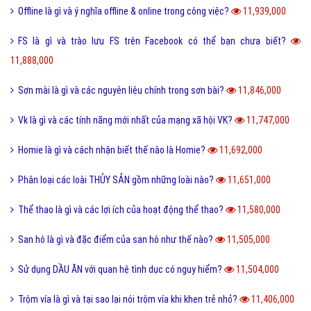
Xoxo là gì và ý nghĩa của Xoxo có thể bạn chưa biết?
12,234,000
Số hotline tổng đài Giao hàng tiết kiệm, ghtk miễn phí
12,075,000
Hư cấu là gì và sử dụng từ hư cấu như thế nào cho đúng?
12,064,000
Tại sao gọi là BIỂN ĐỎ mà không phải là tên khác?
12,005,000
Offline là gì và ý nghĩa offline & online trong công việc?
11,939,000
FS là gì và trào lưu FS trên Facebook có thể bạn chưa biết?
11,888,000
Sơn mài là gì và các nguyên liệu chính trong sơn bài?
11,846,000
Vk là gì và các tính năng mới nhất của mạng xã hội VK?
11,747,000
Homie là gì và cách nhận biết thế nào là Homie?
11,692,000
Phân loại các loài THỦY SẢN gồm những loài nào?
11,651,000