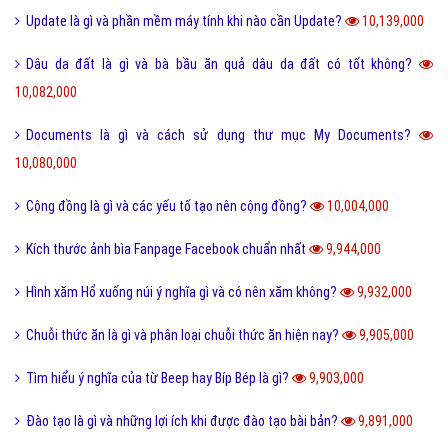
Leader là gì? Các yếu tố một Leader cần có?
10,801,000
Điển cố là gì và ý nghĩa điển có trong văn hóa truyền thống?
10,472,000
Code là gì và sự ra đời phát triển của mã QR Code?
10,244,000
Update là gì và phần mềm máy tính khi nào cần Update?
10,139,000
Dâu da đất là gì và bà bầu ăn quả dâu da đất có tốt không?
10,082,000
Documents là gì và cách sử dụng thư mục My Documents?
10,080,000
Cộng đồng là gì và các yếu tố tạo nên cộng đồng?
10,004,000
Kích thước ảnh bìa Fanpage Facebook chuẩn nhất
9,944,000