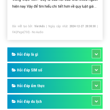
Những kiến thức cơ bản về Quy luật giá trị
trong thực tiễn
Quy luật giá trị là gì và được thể hiện như thế nào
trong thực tiễn? Đây là câu hỏi của khá nhiều người
hiện nay. Vậy để tìm hiểu chi tiết hơn về quy luật giá trị
theo lý thuyết cũng như trong cuộc sống, các bạn hãy
cùng theo dõi bài viết sau đây của VietAdsGroup.Vn
Bài viết tạo bởi:
VietAds
| Ngày cập nhật:
2024-12-27 20:30:30
|
nhé!
FAQPage
(750) - No Audio
Hỏi đáp là gì