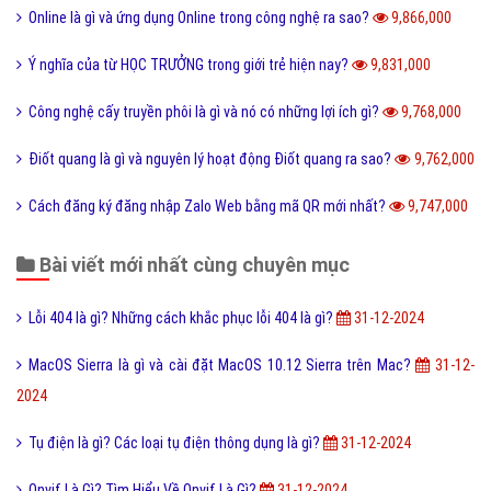
Hình xăm Hổ xuống núi ý nghĩa gì và có nên xăm không?
9,932,000
Chuỗi thức ăn là gì và phân loại chuỗi thức ăn hiện nay?
9,905,000
Tìm hiểu ý nghĩa của từ Beep hay Bíp Bép là gì?
9,903,000
Đào tạo là gì và những lợi ích khi được đào tạo bài bản?
9,891,000
Online là gì và ứng dụng Online trong công nghệ ra sao?
9,866,000
Ý nghĩa của từ HỌC TRƯỞNG trong giới trẻ hiện nay?
9,831,000
Công nghệ cấy truyền phôi là gì và nó có những lợi ích gì?
9,768,000
Điốt quang là gì và nguyên lý hoạt động Điốt quang ra sao?
9,762,000
Cách đăng ký đăng nhập Zalo Web bằng mã QR mới nhất?
9,747,000
Bài viết mới nhất cùng chuyên mục