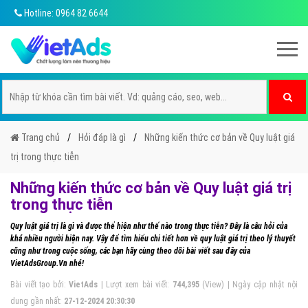
Hotline: 0964 82 6644
Trang chủ
Hỏi đáp là gì
Những kiến thức cơ bản về Quy luật giá
trị trong thực tiễn
Những kiến thức cơ bản về Quy luật giá trị
trong thực tiễn
Quy luật giá trị là gì và được thể hiện như thế nào trong thực tiễn? Đây là câu hỏi của
khá nhiều người hiện nay. Vậy để tìm hiểu chi tiết hơn về quy luật giá trị theo lý thuyết
cũng như trong cuộc sống, các bạn hãy cùng theo dõi bài viết sau đây của
VietAdsGroup.Vn nhé!
Bài viết tạo bởi:
VietAds
| Lượt xem bài viết:
744,395
(View) | Ngày cập nhật nội
dung gần nhất:
27-12-2024 20:30:30