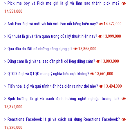
Cách phân biệt giữa Positive và Negative là gì?
14,793,000
Món nui tiếng Anh và một số cách chế biến món Nui ngon?
14,693,000
Holic là gì và cách sử dụng gốc từ aholic và holic?
14,692,000
Pick me boy và Pick me girl là gì và làm sao thành pick me?
14,551,000
Anti Fan là gì và một vài hội Anti Fan nổi tiếng hiện nay?
14,472,000
Kỹ thuật là gì và tầm quan trọng của kỹ thuật hiện nay?
13,999,000
Quả dâu da đất có những công dụng gì?
13,865,000
Dũng cảm là gì và tại sao cần phải có lòng dũng cảm?
13,803,000
QTQD là gì và QTQĐ mang ý nghĩa tiêu cực không?
13,661,000