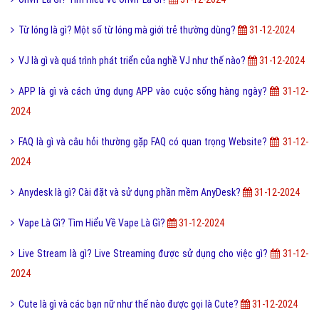
Lỗi 404 là gì? Những cách khắc phục lỗi 404 là gì?
31-12-2024
MacOS Sierra là gì và cài đặt MacOS 10.12 Sierra trên Mac?
31-12-
2024
Tụ điện là gì? Các loại tụ điện thông dụng là gì?
31-12-2024
Onvif Là Gì? Tìm Hiểu Về Onvif Là Gì?
31-12-2024
Từ lóng là gì? Một số từ lóng mà giới trẻ thường dùng?
31-12-2024
VJ là gì và quá trình phát triển của nghề VJ như thế nào?
31-12-2024
APP là gì và cách ứng dụng APP vào cuộc sống hàng ngày?
31-12-
2024
FAQ là gì và câu hỏi thường gặp FAQ có quan trọng Website?
31-12-
2024
Anydesk là gì? Cài đặt và sử dụng phần mềm AnyDesk?
31-12-2024