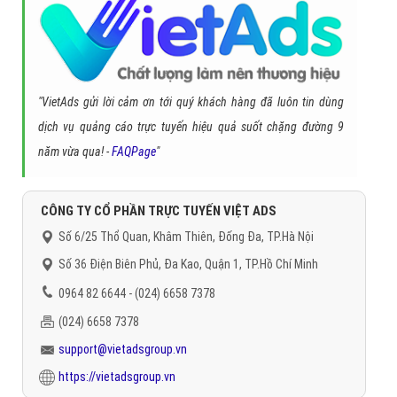
Báo giá dịch vụ
Đặt lịch hẹn
"VietAds gửi lời cảm ơn tới quý khách hàng đã luôn tin dùng
dịch vụ quảng cáo trực tuyến hiệu quả suốt chặng đường 9
năm vừa qua! -
FAQPage
"
CÔNG TY CỔ PHẦN TRỰC TUYẾN VIỆT ADS
Số 6/25 Thổ Quan, Khâm Thiên, Đống Đa, TP.Hà Nội