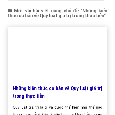
Số 36 Điện Biên Phủ, Đa Kao, Quận 1, TP.Hồ Chí Minh
0964 82 6644 - (024) 6658 7378
(024) 6658 7378
support@vietadsgroup.vn
https://vietadsgroup.vn
Một vài bài viết cùng chủ đề "Những kiến
thức cơ bản về Quy luật giá trị trong thực tiễn"