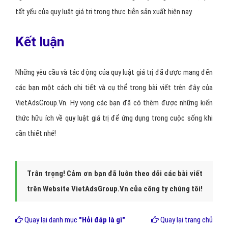
Tương tự như vậy, quy luật giá trị trong sản xuất và lưu thông hàng
hóa cũng sẽ làm cho những người sản xuất hàng hóa có mức hao
phí lao động cá biệt lớn hơn mức hao phí lao động xã hội cần thiết
khi bán ra sản phẩm sẽ phải chịu thua lỗ và ngày càng nghèo đi.
Thậm chí, họ có thể rơi vào tình trạng phá sản và trở thành những
người đi làm thuê cho các chủ lao động. Đây cũng chính là hệ quả
tất yếu của quy luật giá trị trong thực tiễn sản xuất hiện nay.
Kết luận
Những yêu cầu và tác động của quy luật giá trị đã được mang đến
các bạn một cách chi tiết và cụ thể trong bài viết trên đây của
VietAdsGroup.Vn. Hy vọng các bạn đã có thêm được những kiến
thức hữu ích về quy luật giá trị để ứng dụng trong cuộc sống khi
cần thiết nhé!