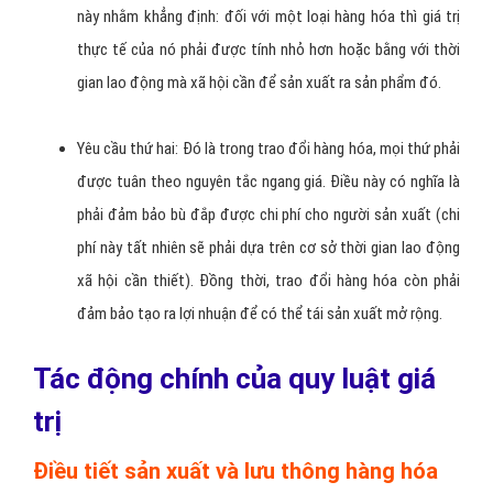
thực tế. Cụ thể, những yêu cầu đó được biểu hiện như sau:
Yêu cầu thứ nhất: Theo quy luật giá trị, sản xuất hàng hóa
tất yếu sẽ được thực hiện theo những hao phí lao động xã
hội cần thiết hay được hiểu là cần tiết kiệm lao động (bao
gồm cả những lao động quá khứ và lao động sống). Điều
này nhằm khẳng định: đối với một loại hàng hóa thì giá trị
thực tế của nó phải được tính nhỏ hơn hoặc bằng với thời
gian lao động mà xã hội cần để sản xuất ra sản phẩm đó.
Yêu cầu thứ hai: Đó là trong trao đổi hàng hóa, mọi thứ phải
được tuân theo nguyên tắc ngang giá. Điều này có nghĩa là
phải đảm bảo bù đắp được chi phí cho người sản xuất (chi
phí này tất nhiên sẽ phải dựa trên cơ sở thời gian lao động
xã hội cần thiết). Đồng thời, trao đổi hàng hóa còn phải