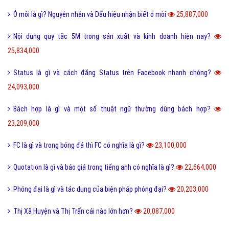
Cute là gì và các bạn nữ như thế nào được gọi là Cute?
28,276,000
Tuyến tính là gì và những ý nghĩa của tuyến tính?
27,607,000
Dame là gì và dame được hiểu như thế nào trong Game?
27,337,000
Ẩn dụ là gì và những tác dụng biện pháp tu từ ẩn dụ?
26,949,000
Ô môi là gì? Nguyên nhân và Dấu hiệu nhận biết ô môi
25,887,000
Nội dung quy tắc 5M trong sản xuất và kinh doanh hiện nay?
25,834,000
Status là gì và cách đăng Status trên Facebook nhanh chóng?
24,093,000
Bách hợp là gì và một số thuật ngữ thường dùng bách hợp?
23,209,000