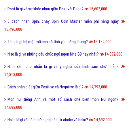
Seo phi là gì và những tư thế Seo phi độc đáo?
18,275,000
Tại sao từ GNITE được giới trẻ hiện nay thích sử dụng?
17,384,000
Les là gì và những thuật ngữ thường dùng cho Les?
16,715,000
Ngôn lù là gì và một số thuật ngữ hay trong tiểu thuyết?
16,507,000
Post là gì và sự khác nhau giữa Post với Page?
15,602,000
5 cách nhận Spin, chạy Spin Coin Master miễn phí hàng ngày
15,496,000
Tổng hợp bộ mật mã con số tình yêu tiếng Trung?
15,132,000
Nite là gì và những câu chúc ngủ ngon Nite G9 hay nhất?
14,892,000
Hình xăm chữ nhẫn là gì và ý nghĩa của hình xăm chữ nhẫn?
14,813,000