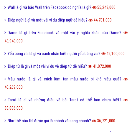
Một vài ví dụ về điệp cấu trúc là gì dễ hiểu?
125,300,000
I love you 3000 là gì và những ý nghĩa I love you 3000?
87,711,000
Honey là gì và có nên gọi người yêu là Honey không?
65,466,000
Sự khác biệt giữa File cứng và File mềm là gì?
63,737,000
Wall là gì và bão Wall trên Facebook có nghĩa là gì?
55,243,000
Điệp ngữ là gì và một vài ví dụ điệp ngữ dễ hiểu?
44,701,000
Dame là gì trên Facebook và một vài ý nghĩa khác của Dame?
43,940,000
Yếu bóng vía là gì và cách nhận biết người yếu bóng vía?
42,100,000
Điệp từ là gì và một vài ví dụ về điệp từ dễ hiểu?
41,072,000
Màu nước là gì và cách làm tan màu nước bị khô hiệu quả?