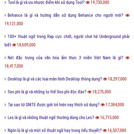
FC là gì và trong bóng đá thì FC có nghĩa là gì?
23,100,000
Quotation là gì và báo giá trong tiếng anh có nghĩa là gì?
22,664,000
Phóng đại là gì và tác dụng của biện pháp phóng đại?
20,203,000
Thị Xã Huyện và Thị Trấn cái nào lớn hơn?
20,087,000
Tool là gì và ưu nhược điểm khi sử dụng Tool?
19,730,000
Behance là gì và hướng dẫn sử dụng Behance cho người mới?
19,121,000
100+ thuật ngữ trong Rap cực chất, người chơi hệ Underground phải
biết
18,609,000
Nét đặc trưng của văn hóa ẩm thực 3 miền Việt Nam là gì?
18,417,000
Desktop là gì và các loại màn hình Desktop thông dụng?
18,297,000