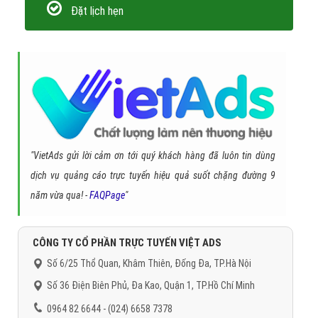
Đặt lịch hẹn
"VietAds gửi lời cảm ơn tới quý khách hàng đã luôn tin dùng
dịch vụ quảng cáo trực tuyến hiệu quả suốt chặng đường 9
năm vừa qua! -
FAQPage
"
CÔNG TY CỔ PHẦN TRỰC TUYẾN VIỆT ADS
Số 6/25 Thổ Quan, Khâm Thiên, Đống Đa, TP.Hà Nội
Số 36 Điện Biên Phủ, Đa Kao, Quận 1, TP.Hồ Chí Minh
0964 82 6644 - (024) 6658 7378