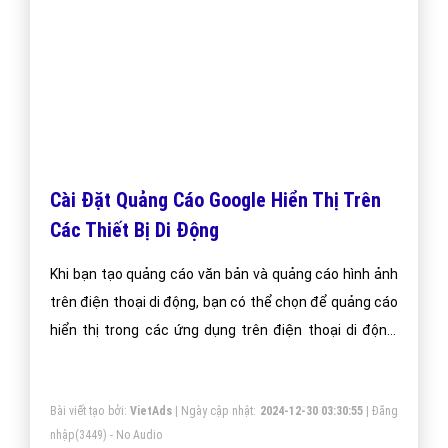
Cài Đặt Quảng Cáo Google Hiển Thị Trên
Các Thiết Bị Di Động
Khi bạn tạo quảng cáo văn bản và quảng cáo hình ảnh
trên điện thoại di động, bạn có thể chọn để quảng cáo
hiển thị trong các ứng dụng trên điện thoại di động,
thiết bị Android và iOS
Bài viết tạo bởi:
VietAds
| Ngày cập nhật:
2024-12-30 03:30:55
|
Đăng
nhập
(3449) - No Audio