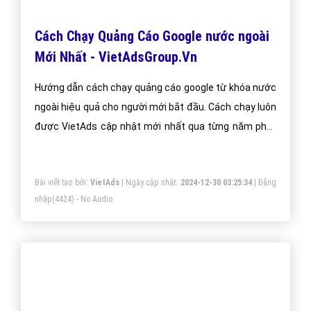
Cách Chạy Quảng Cáo Google nước ngoài
Mới Nhất - VietAdsGroup.Vn
Hướng dẫn cách chạy quảng cáo google từ khóa nước
ngoài hiệu quả cho người mới bắt đầu. Cách chạy luôn
được VietAds cập nhật mới nhất qua từng năm phát
triển.
Bài viết tạo bởi:
VietAds
| Ngày cập nhật:
2024-12-30 03:25:34
|
Đăng
nhập
(4424) - No Audio