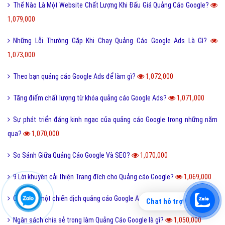
Thế Nào Là Một Website Chất Lượng Khi Đấu Giá Quảng Cáo Google?
1,079,000
Những Lỗi Thường Gặp Khi Chạy Quảng Cáo Google Ads Là Gì?
1,073,000
Theo bạn quảng cáo Google Ads để làm gì?
1,072,000
Tăng điểm chất lượng từ khóa quảng cáo Google Ads?
1,071,000
Sự phát triển đáng kinh ngạc của quảng cáo Google trong những năm
qua?
1,070,000
So Sánh Giữa Quảng Cáo Google Và SEO?
1,070,000
9 Lời khuyên cải thiện Trang đích cho Quảng cáo Google?
1,069,000
Cách lập một chiến dịch quảng cáo Google Ads?
1,052,000
Chat hỗ trợ
Ngân sách chia sẻ trong làm Quảng Cáo Google là gì?
1,050,000