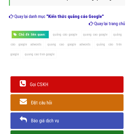
Quay lại danh mục
"Kiến thức quảng cáo Google"
Quay lại trang chủ
Chủ đề liên quan:
quảng cáo google
quang cao google
quảng
cáo google adwords
quang cao google adwords
quảng cáo trên
google
quang cao tren google
Gọi CSKH
Đặt câu hỏi
Báo giá dịch vụ