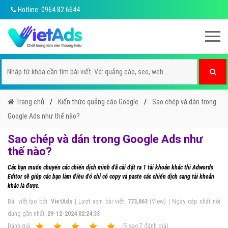
Hotline: 0964 82 6644
Trang chủ
Kiến thức quảng cáo Google
Sao chép và dán trong
Google Ads như thế nào?
Sao chép và dán trong Google Ads như
thế nào?
Các bạn muốn chuyển các chiến dịch mình đã cài đặt ra 1 tài khoản khác thì Adwords
Editor sẽ giúp các bạn làm điều đó chỉ có copy và paste các chiến dịch sang tài khoản
khác là được.
Bài viết tạo bởi:
VietAds
| Lượt xem bài viết:
773,863
(View) | Ngày cập nhật nội
dung gần nhất:
29-12-2024 02:24:33
Ðánh giá:
1
2
3
4
5
(
5
sao
7
đánh giá)