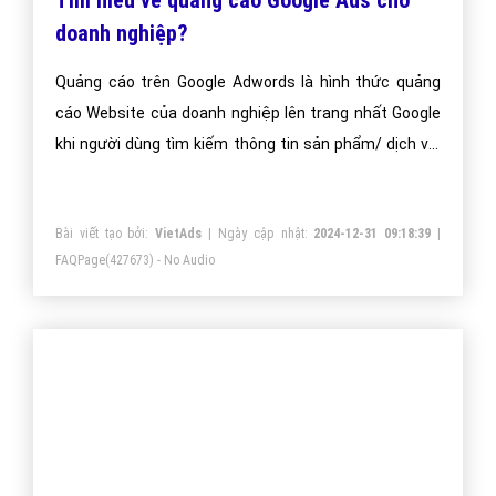
Tìm hiểu về quảng cáo Google Ads cho
doanh nghiệp?
Quảng cáo trên Google Adwords là hình thức quảng
cáo Website của doanh nghiệp lên trang nhất Google
khi người dùng tìm kiếm thông tin sản phẩm/ dịch vụ.
Doanh nghiệp sẽ có rất nhiều khách hàng mà chỉ phải
trả chi phí quảng cáo khi người xem click vào quảng
Bài viết tạo bởi:
VietAds
| Ngày cập nhật:
2024-12-31 09:18:39
|
cáo của mình!
FAQPage
(427673) - No Audio