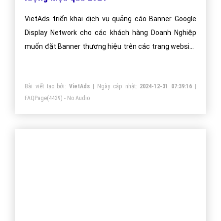
VietAds triển khai dịch vụ quảng cáo Banner Google
Display Network cho các khách hàng Doanh Nghiệp
muốn đặt Banner thương hiệu trên các trang website
lớn, nổi tiếng.
Bài viết tạo bởi:
VietAds
| Ngày cập nhật:
2024-12-31 07:39:16
|
FAQPage
(4439) - No Audio