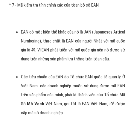
EAN là bước phát triển kế tiếp của UPC. Về cách mã hóa nó cũng
giống hệt như UPC nhưng về dung lượng nó gồm 13 ký số trong đó
2 hoặc 3 ký số đầu tiên là ký số “mốc”, dùng để biểu thị cho nước
xuất xứ. Các ký số này chính là “mã quốc gia” của sản phẩm được
cấp bởi Tổ chức EAN quốc tế (EAN International Organization)
EAN này được gọi là EAN-13 để phân biệt với phiên bản EAN-8 sau
này gồm 8 ký số.
Theo ký hiệu EAN-13 như hình vẽ phía trên, có thể phân chia như
sau:
* 893 - Mã quốc gia Việt Nam