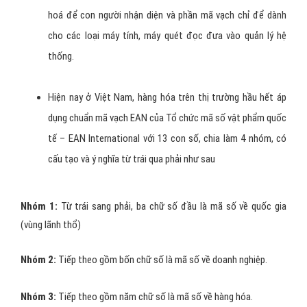
Tất cả các loại hàng hóa lưu thông trên thị trường đều cần
phải có mã vạch. Nếu như CMDN giúp ta phân biệt người này
với người khác thì
mã vạch
cũng như là “CMND” của hàng
hoá, giúp ta phân biệt được nhanh chóng và chính xác các
loại hàng hoá khác nhau.''
Mã vạch
của hàng hoá bao gồm hai phần: mã số của hàng
hoá để con người nhận diện và phần mã vạch chỉ để dành
cho các loại máy tính, máy quét đọc đưa vào quản lý hệ
thống.
Hiện nay ở Việt Nam, hàng hóa trên thị trường hầu hết áp
dụng chuẩn mã vạch EAN của Tổ chức mã số vật phẩm quốc
tế – EAN International với 13 con số, chia làm 4 nhóm, có