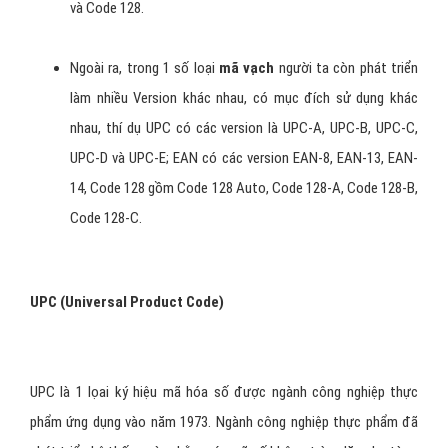
và nó được sử dụng để lưu trữ 1 con số gì đó như giá tiền
chẳng hạn.
Thực ra
mã vạch
gồm nhiều chủng lọai khác nhau. Tùy
theo dung lượng thông tin, dạng thức thông tin được mã
hóa cũng như mục đích sử dụng mà người ta chia ra làm rất
nhiều lọai, trong đó các dạng thông dụng trên thị trường mà
ta thấy gồm UPC, EAN, Code 39, Interleaved 2of 5, Codabar
và Code 128.
Ngoài ra, trong 1 số loại
mã vạch
người ta còn phát triển
làm nhiều Version khác nhau, có mục đích sử dụng khác
nhau, thí dụ UPC có các version là UPC-A, UPC-B, UPC-C,
UPC-D và UPC-E; EAN có các version EAN-8, EAN-13, EAN-
14, Code 128 gồm Code 128 Auto, Code 128-A, Code 128-B,