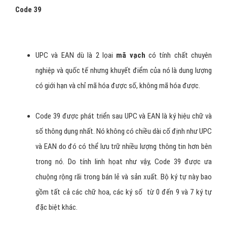
* 123456789 - 9 ký số này được phân chia làm 2 cụm: cụm mã nhà
sản xuất có thể 4, 5 hoặc 6 ký số tùy theo được cấp, cụm còn lại là
mã mặt hàng.
* 7 - Mã kiểm tra tính chính xác của tòan bộ số EAN.
EAN có một biến thể khác của nó là JAN (Japaneses Artical
Numbering), thực chất là EAN của người Nhật với mã quốc
gia là 49. Vì EAN phát triển với mã quốc gia nên nó được sử
dụng trên những sản phẩm lưu thông trên tòan cầu.
Các tiêu chuẩn của EAN do Tổ chức EAN quốc tế quản lý. Ở
Việt Nam, các doanh nghiệp muốn sử dụng được mã EAN