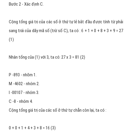
Ví dụ: Mã số 8 9 3 3 4 8 1 0 0 1 0 6 - C:
Bước 1 - Xác định nguồn gốc hàng hóa: 893 là mã số hàng hoá của
quốc gia Việt Nam; 3481 là mã số doanh nghiệp thuộc quốc gia
Việt Nam; 00106 là mã số hàng hoá của doanh nghiệp.
Bước 2 - Xác định C.
Cộng tổng giá trị của các số ở thứ tự lẻ bắt đầu được tính từ phải
sang trái của dãy mã số (trừ số C), ta có : 6 + 1 + 0 + 8 + 3 + 9 = 27
(1)
Nhân tổng của (1) với 3, ta có: 27 x 3 = 81 (2)