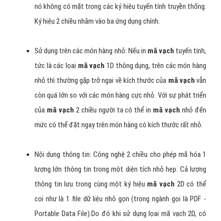
nó có độ dài có thể thay đổi được và được nén cao nên có
thể lưu trữ được nhiều lượng thông tin hơn trong một
khỏang không gian không lớn lắm
Interleaved 2of 5. Theo 2 mẫu trên, ta thấy rằng cùng 1 tỷ lệ
barcode, khi lưu 20 ký số vào trong Interleaved 2 of 5, ta
được 1 ký hiệu barcode nhỏ gọn bằng 1/2 so với khi lưu 20
ký số vào trong Code 39.
Các lọai Barcode thông dụng khác
Codaba Code 93
Code 128-A HIBC