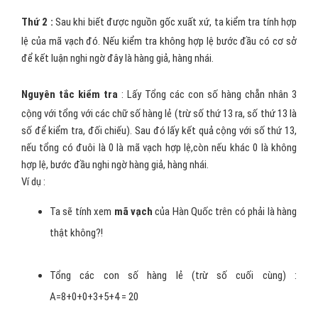
hệ thống mã vạch quy chuẩn dưới đây để biết được xuất xứ quốc
gia của mặt hàng.
Ví dụ:
Nếu 3 chứ số đầu là 893 thì mặt hàng này được sản xuất ở
Việt Nam, còn nó là 690, 691, 692, 693 là của Trung Quốc, 880 là
của Hàn Quốc, 885 là của Thái Lan.
Mã vạch
690 như hình trên là hàng của Trung Quốc.Còn đây là 880
là hàng Hàn Quốc.
Thứ 2 :
Sau khi biết được nguồn gốc xuất xứ, ta kiểm tra tính hợp
lệ của mã vạch đó. Nếu kiểm tra không hợp lệ bước đầu có cơ sở
để kết luận nghi ngờ đây là hàng giả, hàng nhái.
Nguyên tắc kiểm tra
: Lấy Tổng các con số hàng chẵn nhân 3
cộng với tổng với các chữ số hàng lẻ (trừ số thứ 13 ra, số thứ 13 là
số để kiểm tra, đối chiếu). Sau đó lấy kết quả cộng với số thứ 13,
nếu tổng có đuôi là 0 là mã vạch hợp lệ,còn nếu khác 0 là không