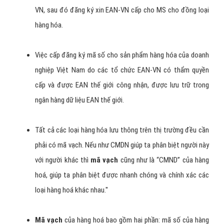
cũng được tính từ 7 số đứng trước nó và cách tính cũng tương tự
như EAN-13.
Cần lưu ý rằng, việc sử dụng EAN-13 hay EAN-8 là do Tổ
chức EAN thế giới phân định. Sau khi EAN Việt Nam được
cấp mã số, các doanh nghiệp của Việt Nam muốn sử dụng
mã số EAN-VN thì phải có đơn đệ trình là thành viên EAN-
VN, sau đó đăng ký xin EAN-VN cấp cho MS cho đồng loại
hàng hóa.
Việc cấp đăng ký mã số cho sản phẩm hàng hóa của doanh
nghiệp Việt Nam do các tổ chức EAN-VN có thẩm quyền
cấp và được EAN thế giới công nhận, được lưu trữ trong
ngân hàng dữ liệu EAN thế giới.