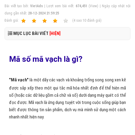
Bài viết tạo bởi:
VietAds
| Lượt xem bài viết:
674,451
(View) | Ngày cập nhật nội
dung gần nhất:
28-12-2024 21:59:25
Ðánh giá:
1
2
3
4
5
(
4
sao
10
đánh giá)
MỤC LỤC BÀI VIẾT
[HIỆN]
Mã số mã vạch là gì?
"Mã vạch"
là một dãy các vạch và khoảng trống song song xen kẽ
được sắp xếp theo một qui tắc mã hóa nhất định để thể hiện mã
số (hoặc các dữ liệu gồm cả chữ và số) dưới dạng máy quét có thể
đọc được. Mã vạch là ứng dụng tuyệt vời trong cuộc sống giúp bạn
biết được thông tin sản phẩm, dịch vụ mà mình sử dụng một cách
nhanh nhất hiện nay.