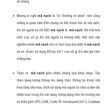
Phân loại mã vạch làm gì?
Có thể nói
mã vạch
cũng giống như một đạo quân các ký
hiệu quen thuộc, chúng xuất hiện ở khắp mọi nơi, mọi chỗ,
trên hầu hết các sản phẩm lưu hành hợp pháp trên thị
trường. Ai cũng đều thấy chúng nhưng ít ai hiểu được nhiều
về chúng.
Nhưng vì nghĩ
mã vạch
là “vô thưởng vô phạt” nên cũng
chẳng ai quan tâm đến chúng cả. Khi được hỏi về mã vạch,
đa số người ta chỉ biết
mã vạch
là
mã vạch.
Nó mã hóa
một con số gì đó mà người ta không hiểu. Nói như vậy
nghiễm nhiên
mã vạch
chỉ có một lọai duy nhất là
mã vạch