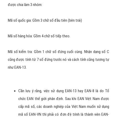
Trong trường hợp này mã số EAN - VN 13 có MSHH đầy đủ là:
893 3481 00106 3
+ Cấu trúc của EAN - 8:
Về bản chất tương tự như EAN-13 chỉ khác là EAN-8 gồm 8 chữ số
nguyên, tuỳ theo sắp xếp và lựa chọn các chữ số từ số 0 đến số 9
được chia làm 3 nhóm:
Mã số quốc gia: Gồm 3 chữ số đầu tiên (bên trái)
Mã số hàng hóa: Gồm 4 chữ số tiếp theo.
Mã số kiểm tra: Gồm 1 chữ số đứng cuối cùng. Nhận dạng số C