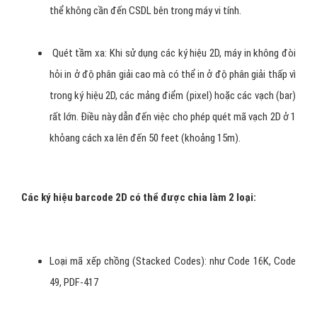
Các loại Barcode 2D
Người dùng
mã vạch
ngày càng quan tâm đến
mã vạch
2
chiều (2D Barcode) vì nhận ra những đặc tính độc đáo của
nó không có mặt trong các ký hiệu tuyến tính truyền thống.
Ký hiệu 2 chiều nhằm vào ba ứng dụng chính.
Sử dụng trên các món hàng nhỏ: Nếu in
mã vạch
tuyến tính,
tức là các lọai
mã vạch
1D thông dụng, trên các món hàng
nhỏ thì thường gặp trở ngại về kích thước của
mã vạch
vẫn
còn quá lớn so với các món hàng cực nhỏ. Với sự phát triển
của
mã vạch
2 chiều người ta có thể in
mã vạch
nhỏ đến
mức có thể đặt ngay trên món hàng có kích thước rất nhỏ.