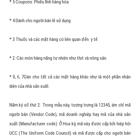
hiệu UPC như hình bên ta thấy tổng cộng gồm 12 ký số:
Ký số thứ 1: Ở đây là số 0, gọi là ký số hệ thống số (number
system digit) hoặc còn gọi là “Family code”. Nó nằm trong phạm vi
của 7 con số định rõ ý nghĩa và chủng lọai của sản phẩm như sau:
* 5 Coupons: Phiếu lĩnh hàng hóa
* 4 Dành cho người bán lẽ sử dụng
* 3 Thuốc và các mặt hàng có liên quan đến y tế.
* 2. Các món hàng nặng tự nhiên như thịt và nông sản.