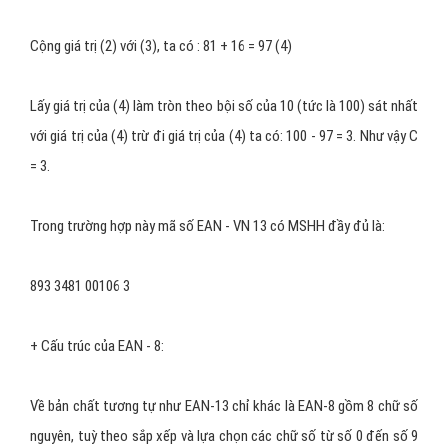
P -893 - nhõm 1.
M -4602 - nhóm 2.
I -00107 - nhóm 3.
C -8 - nhóm 4.
Cộng tổng giá trị của các số ở thứ tự chẵn còn lại, ta có :
0 + 0 + 1 + 4 + 3 + 8 = 16 (3)
Cộng giá trị (2) với (3), ta có : 81 + 16 = 97 (4)
Lấy giá trị của (4) làm tròn theo bội số của 10 (tức là 100) sát nhất
với giá trị của (4) trừ đi giá trị của (4) ta có: 100 - 97 = 3. Như vậy C
= 3.