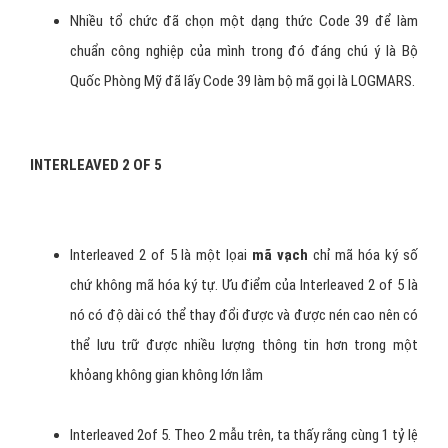
trên sản phẩm của mình, phải là thành viên của Tổ chức Mã
Số
Mã Vạch
Việt Nam, gọi tắt là EAN Việt Nam, để được
cấp mã số doanh nghiệp.
Code 39
UPC và EAN dù là 2 lọai
mã vạch
có tính chất chuyên
nghiệp và quốc tế nhưng khuyết điểm của nó là dung lượng
có giới hạn và chỉ mã hóa được số, không mã hóa được.
Code 39 được phát triển sau UPC và EAN là ký hiệu chữ và
số thông dụng nhất. Nó không có chiều dài cố định như UPC
và EAN do đó có thể lưu trữ nhiều lượng thông tin hơn bên