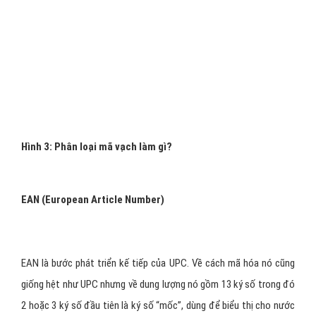
nhận tính chính xác của tòan bộ số UPC
UPC được phát triển thành nhiều phiên bản (version) như UPC-A,
UPC-B, UPC-C, UPC-D và UPC-E trong đó UPC-A được coi như
phiên bản chuẩn của UPC, các phiên bản còn lại được phát triển
theo những yêu cầu đặc biệt của ngành công nghiệp.Mã UPC vẫn
còn đang sử dụng ở Hoa Kỳ và Bắc Mỹ.