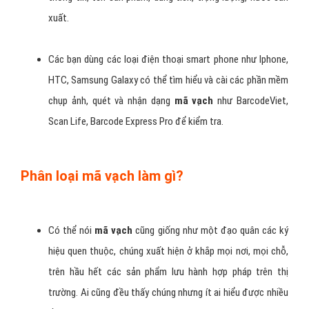
có thể kết luận đây là
mã vạch
hợp lệ, hàng hóa có nguồn
gốc xuất xứ rõ ràng.
Ngoài cách tính trên, trong thực tế để thuận tiện, nhanh
chóng chỉ cần truy cập vào trang
web http://www.upcdatabase.com/itemform.asp, điền mã
vạch vào và tìm kiếm, nếu
mã vạch
chuẩn sẽ hiện đầy đủ
thông tin, tên sản phẩm, dung tích, trọng lượng, nước sản
xuất.
Các bạn dùng các loại điện thoại smart phone như Iphone,
HTC, Samsung Galaxy có thể tìm hiểu và cài các phần mềm
chụp ảnh, quét và nhận dạng
mã vạch
như BarcodeViet,
Scan Life, Barcode Express Pro để kiểm tra.