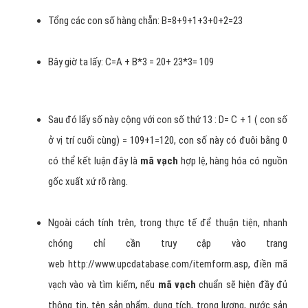
hợp lệ, bước đầu nghi ngờ hàng giả, hàng nhái.
Ví dụ :
Ta sẽ tính xem
mã vạch
của Hàn Quốc trên có phải là hàng
thật không?!
Tổng các con số hàng lẻ (trừ số cuối cùng) :
A=8+0+0+3+5+4 = 20
Tổng các con số hàng chẵn: B=8+9+1+3+0+2=23
Bây giờ ta lấy: C=A + B*3 = 20+ 23*3= 109
Sau đó lấy số này cộng với con số thứ 13 : D= C + 1 ( con số
ở vị trí cuối cùng) = 109+1=120, con số này có đuôi bằng 0