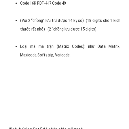
Nội dung thông tin: Công nghệ 2 chiều cho phép mã hóa 1
lượng lớn thông tin trong một diện tích nhỏ hẹp. Cả lượng
thông tin lưu trong cùng một ký hiệu
mã vạch
2D có thể
coi như là 1 file dữ liệu nhỏ gọn (trong ngành gọi là PDF -
Portable Data File).Do đó khi sử dụng lọai mã vạch 2D, có
thể không cần đến CSDL bên trong máy vi tính.
Quét tầm xa: Khi sử dụng các ký hiệu 2D, máy in không đòi
hỏi in ở độ phân giải cao mà có thể in ở độ phân giải thấp vì
trong ký hiệu 2D, các mảng điểm (pixel) hoặc các vạch (bar)
rất lớn. Điều này dẫn đến việc cho phép quét mã vạch 2D ở 1
khỏang cách xa lên đến 50 feet (khoảng 15m).
Các ký hiệu barcode 2D có thể được chia làm 2 loại: