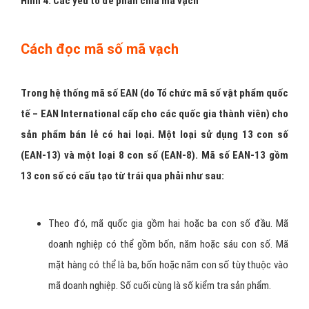
Loại mã xếp chồng (Stacked Codes): như Code 16K, Code
49, PDF-417
Code 16K PDF-417 Code 49
(Với 2 “chồng” lưu trữ được 14 ký số) (18 digits cho 1 kích
thước rất nhỏ) (2 “chồng lưu được 15 digits)
Loại mã ma trận (Matrix Codes): như Data Matrix,
Maxicode,Softstrip, Vericode.