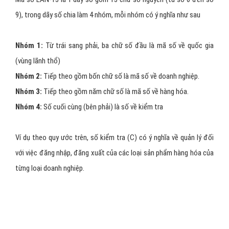
hiệu con số: Loại EAN-13 và EAN-8.
Cấu trúc của EAN-13
Mã số EAN-13 là 1 dãy số gồm 13 chữ số nguyên (từ số 0 đến số
9), trong dãy số chia làm 4 nhóm, mỗi nhóm có ý nghĩa như sau
Nhóm 1:
Từ trái sang phải, ba chữ số đầu là mã số về quốc gia
(vùng lãnh thổ)
Nhóm 2:
Tiếp theo gồm bốn chữ số là mã số về doanh nghiệp.
Nhóm 3:
Tiếp theo gồm năm chữ số là mã số về hàng hóa.
Nhóm 4:
Số cuối cùng (bên phải) là số về kiểm tra
Ví dụ theo quy ước trên, số kiểm tra (C) có ý nghĩa về quản lý đối
với việc đăng nhập, đăng xuất của các loại sản phẩm hàng hóa của
từng loại doanh nghiệp.