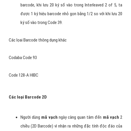
trong nó. Do tính linh họat như vậy, Code 39 được ưa
chuộng rộng rãi trong bán lẻ và sản xuất. Bộ ký tự này bao
gồm tất cả các chữ hoa, các ký số từ 0 đến 9 và 7 ký tự
đặc biệt khác.
Nhiều tổ chức đã chọn một dạng thức Code 39 để làm
chuẩn công nghiệp của mình trong đó đáng chú ý là Bộ
Quốc Phòng Mỹ đã lấy Code 39 làm bộ mã gọi là LOGMARS.
INTERLEAVED 2 OF 5
Interleaved 2 of 5 là một lọai
mã vạch
chỉ mã hóa ký số
chứ không mã hóa ký tự. Ưu điểm của Interleaved 2 of 5 là