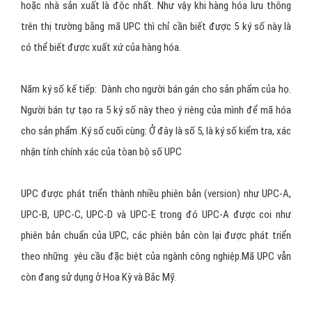
* 0, 6, 7Gán cho tất cả các mặt hàng khác như là một phần nhận
diện của nhà sản xuất.
Năm ký số thứ 2: Trong mẫu này, tượng trưng là 12345, ám chỉ mã
người bán (Vendor Code), mã doanh nghiệp hay mã của nhà sản
xuất (Manufacturer code). Ở Hoa kỳ, mã này được cấp bởi hiệp hội
UCC (The Uniform Code Council) và mã được cấp cho người bán
hoặc nhà sản xuất là độc nhất. Như vậy khi hàng hóa lưu thông
trên thị trường bằng mã UPC thì chỉ cần biết được 5 ký số này là
có thể biết được xuất xứ của hàng hóa.
Năm ký số kế tiếp: Dành cho người bán gán cho sản phẩm của họ.
Người bán tự tạo ra 5 ký số này theo ý riêng của mình để mã hóa
cho sản phẩm .Ký số cuối cùng: Ở đây là số 5, là ký số kiểm tra, xác