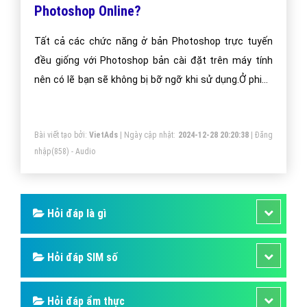
Photoshop Online?
Tất cả các chức năng ở bản Photoshop trực tuyến
đều giống với Photoshop bản cài đặt trên máy tính
nên có lẽ bạn sẽ không bị bỡ ngỡ khi sử dụng.Ở phiên
bản Online này, nếu muốn tạo 1 Project, bạn có thể tùy
chọn giống như ảnh trên: tạo 1 hình ảnh mới, mở ảnh
Bài viết tạo bởi:
VietAds
| Ngày cập nhật:
2024-12-28 20:20:38
|
Đăng
từ máy tính hoặc tải ảnh từ 1 URL mà bạn chọn.
nhập
(858) - Audio
Hỏi đáp là gì
Hỏi đáp SIM số
Hỏi đáp ẩm thực