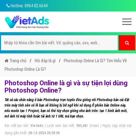
Hotline: 0964 82 6644
Trang chủ
Hỏi đáp là gì
Photoshop Online Là Gì? Tìm Hiểu Về
Photoshop Online Là Gì?
Photoshop Online là gì và sự tiện lợi dùng
Photoshop Online?
Tất cả các chức năng ở bản Photoshop trực tuyến đều giống với Photoshop bản cài đặt
trên máy tính nên có lẽ bạn sẽ không bị bỡ ngỡ khi sử dụng.Ở phiên bản Online này,
nếu muốn tạo 1 Project, bạn có thể tùy chọn giống như ảnh trên: tạo 1 hình ảnh mới,
mở ảnh từ máy tính hoặc tải ảnh từ 1 URL mà bạn chọn.
Bài viết tạo bởi:
VietAds
| Lượt xem bài viết:
903,461
(View) | Ngày cập nhật nội
dung gần nhất:
28-12-2024 20:20:38