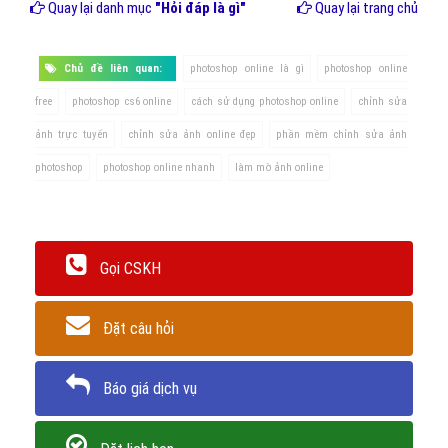
Quay lại danh mục
"Hỏi đáp là gì"
Quay lại trang chủ
Chủ đề liên quan:
photoshop online là gì
photoshop online
free
photoshop cs6 online
cách sử dụng photoshop online
chỉnh sửa
ảnh trực tuyến
chỉnh sửa ảnh online đẹp
phần mềm chỉnh sửa ảnh
photoshop
photoshop online nhanh
làm mờ ảnh online
Gọi CSKH
Đặt câu hỏi
Báo giá dịch vụ