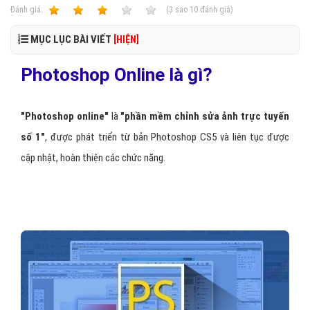
Ðánh giá:
1
2
3
4
5
(
3
sao
10
đánh giá)
MỤC LỤC BÀI VIẾT
[HIỆN]
Photoshop Online là gì?
"Photoshop online"
là
"phần mềm chỉnh sửa ảnh trực tuyến
số 1"
, được phát triển từ bản Photoshop CS5 và liên tục được
cập nhật, hoàn thiện các chức năng.