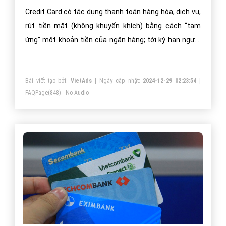
Credit Card có tác dụng thanh toán hàng hóa, dịch vụ,
rút tiền mặt (không khuyến khích) bằng cách “tạm
ứng” một khoản tiền của ngân hàng; tới kỳ hạn người
dùng phải hoàn trả chúng cho ngân hàng. Credit Card
có nhiều hạng mức, ưu đãi khác nhau.
Bài viết tạo bởi:
VietAds
| Ngày cập nhật:
2024-12-29 02:23:54
|
FAQPage
(848) - No Audio