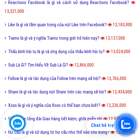
Reactions Facebook là gì và cách sử dụng Reactions Facebook?
13,321,000
Like là gì và tầm quan trọng của nút Like trên Facebook?
13,183,000
Tiamo là gì và ý nghĩa Tiamo trong giới trẻ hiện nay?
13,137,000
Thấu kính hội tụ là gì và ứng dụng của thấu kính hội tụ?
13,024,000
Sub Là Gì? Tìm Hiểu Về Sub Là Gì?
12,866,000
Follow là gì và tác dụng của Follow trên mạng xã hội?
12,766,000
Share là gì và tác dụng nút Share trên các mạng xã hội?
12,434,000
Xoxo là gì và ý nghĩa của Xoxo có thể bạn chưa biết?
12,236,000
Số hotline tổng đài Giao hàng tiết kiệm, ghtk miễn phí
12,077,000
Chat hỗ trợ
Hư cấu là gì và sử dụng từ hư cấu như thế nào cho đúng?
12,065,000