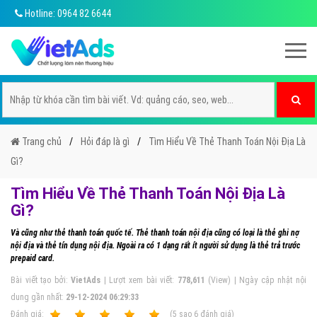
Hotline: 0964 82 6644
Trang chủ
Hỏi đáp là gì
Tìm Hiểu Về Thẻ Thanh Toán Nội Địa Là
Gì?
Tìm Hiểu Về Thẻ Thanh Toán Nội Địa Là
Gì?
Và cũng như thẻ thanh toán quốc tế. Thẻ thanh toán nội địa cũng có loại là thẻ ghi nợ
nội địa và thẻ tín dụng nội địa. Ngoài ra có 1 dạng rất ít người sử dụng là thẻ trả trước
prepaid card.
Bài viết tạo bởi:
VietAds
| Lượt xem bài viết:
778,611
(View) | Ngày cập nhật nội
dung gần nhất:
29-12-2024 06:29:33
Ðánh giá:
1
2
3
4
5
(
5
sao
6
đánh giá)