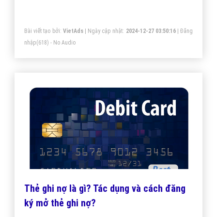
Bài viết tạo bởi:
VietAds
| Ngày cập nhật:
2024-12-27 03:50:16
|
Đăng
nhập
(618) - No Audio
Thẻ ghi nợ là gì? Tác dụng và cách đăng
ký mở thẻ ghi nợ?