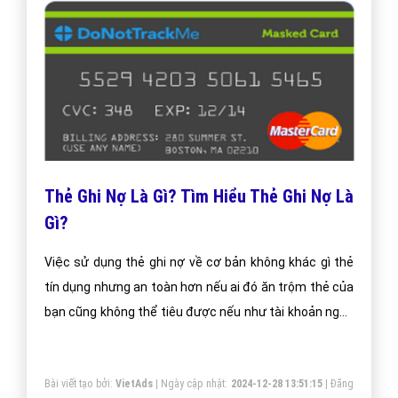
Thẻ Ghi Nợ Là Gì? Tìm Hiểu Thẻ Ghi Nợ Là
Gì?
Việc sử dụng thẻ ghi nợ về cơ bản không khác gì thẻ
tín dụng nhưng an toàn hơn nếu ai đó ăn trộm thẻ của
bạn cũng không thể tiêu được nếu như tài khoản ngân
hàng bạn ko có tiền. Thẻ ghi nợ đảm bảo một điều bạn
sẽ ko thể tiêu nếu ko nạp tiền nhưng thẻ TD sẽ được
Bài viết tạo bởi:
VietAds
| Ngày cập nhật:
2024-12-28 13:51:15
|
Đăng
tiêu thoải mãi dù ko nạp tiền.