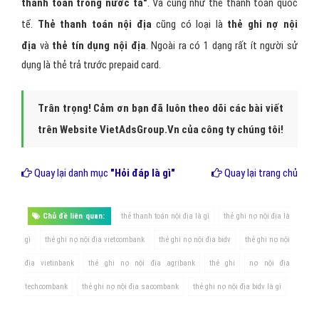
thanh toán trong nước ta"
. Và cũng như thẻ thanh toán quốc
tế.
Thẻ thanh toán nội địa
cũng có loại là
thẻ ghi nợ nội
địa
và
thẻ tín dụng nội địa
. Ngoài ra có 1 dạng rất ít người sử
dụng là thẻ trả trước prepaid card.
Trân trọng! Cảm ơn bạn đã luôn theo dõi các bài viết
trên Website VietAdsGroup.Vn của công ty chúng tôi!
Quay lại danh mục
"Hỏi đáp là gì"
Quay lại trang chủ
Chủ đề liên quan:
thẻ thanh toán nội địa là gì
thẻ ghi nợ nội địa là
gì
thẻ ghi nợ nội địa vietcombank
thẻ ghi nợ nội địa bidv
thẻ ghi nợ nội
địa vietinbank
thẻ ghi nợ nội địa agribank
thẻ ghi
nợ nội địa
techcombank
thẻ ghi nợ nội địa sacombank
thẻ ghi nợ nội địa bidv là gì