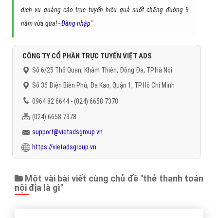
dịch vụ quảng cáo trực tuyến hiệu quả suốt chặng đường 9
năm vừa qua! -
Đăng nhập
"
CÔNG TY CỔ PHẦN TRỰC TUYẾN VIỆT ADS
Số 6/25 Thổ Quan, Khâm Thiên, Đống Đa, TP.Hà Nội
Số 36 Điện Biên Phủ, Đa Kao, Quận 1, TP.Hồ Chí Minh
0964 82 6644 - (024) 6658 7378
(024) 6658 7378
support@vietadsgroup.vn
https://vietadsgroup.vn
Một vài bài viết cùng chủ đề "thẻ thanh toán
nội địa là gì"