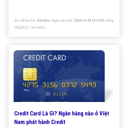
Bài viết tạo bởi:
VietAds
| Ngày cập nhật:
2024-12-30 15:10:29
|
Đăng
nhập
(922) - No Audio
Credit Card Là Gì? Ngân hàng nào ở Việt
Nam phát hành Credit