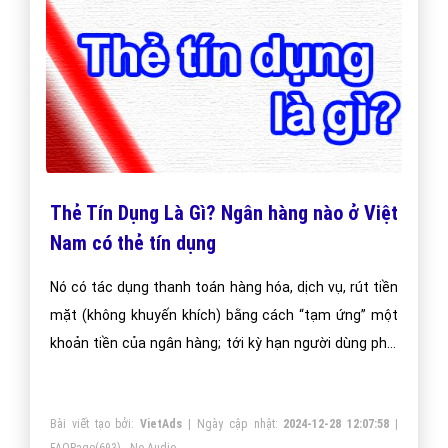
Thẻ Tín Dụng Là Gì? Ngân hàng nào ở Việt
Nam có thẻ tín dụng
Nó có tác dụng thanh toán hàng hóa, dịch vụ, rút tiền
mặt (không khuyến khích) bằng cách “tạm ứng” một
khoản tiền của ngân hàng; tới kỳ hạn người dùng phải
hoàn trả chúng cho ngân hàng. Thẻ tín dụng có nhiều
hạng mức, ưu đãi khác nhau.
Bài viết tạo bởi:
VietAds
| Ngày cập nhật:
2024-12-28 12:07:58
|
FAQPage
(693) - No Audio