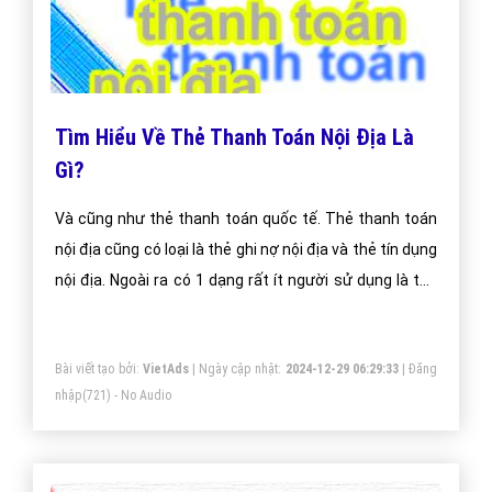
Tìm Hiểu Về Thẻ Thanh Toán Nội Địa Là
Gì?
Và cũng như thẻ thanh toán quốc tế. Thẻ thanh toán
nội địa cũng có loại là thẻ ghi nợ nội địa và thẻ tín dụng
nội địa. Ngoài ra có 1 dạng rất ít người sử dụng là thẻ
trả trước prepaid card.
Bài viết tạo bởi:
VietAds
| Ngày cập nhật:
2024-12-29 06:29:33
|
Đăng
nhập
(721) - No Audio