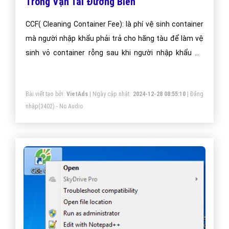
Trong Vận Tải Đường Biển
CCF( Cleaning Container Fee): là phí vệ sinh container
mà người nhập khẩu phải trả cho hãng tàu để làm vệ
sinh vỏ container rỗng sau khi người nhập khẩu sử
dụng container để vận chuyển hàng và trả tại các
Deport.
Bài viết tạo bởi:
VietAds
| Ngày cập nhật:
2024-12-28 08:55:10
|
Đăng
nhập
(3402) - No Audio