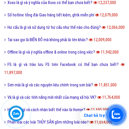
Xoxo là gì và ý nghĩa của Xoxo có thể bạn chưa biết?
12,237,000
Số hotline tổng đài Giao hàng tiết kiệm, ghtk miễn phí
12,079,000
Hư cấu là gì và sử dụng từ hư cấu như thế nào cho đúng?
12,066,000
Tại sao gọi là BIỂN ĐỎ mà không phải là tên khác?
12,009,000
Offline là gì và ý nghĩa offline & online trong công việc?
11,942,000
FS là gì và trào lưu FS trên Facebook có thể bạn chưa biết?
11,897,000
Sơn mài là gì và các nguyên liệu chính trong sơn bài?
11,851,000
Vk là gì và các tính năng mới nhất của mạng xã hội VK?
11,764,000
Homie là gì và cách nhận biết thế nào là Homie?
11,695,000
Chat hỗ trợ
Phân loại các loài THỦY SẢN gồm những loài nào?
11,654,000