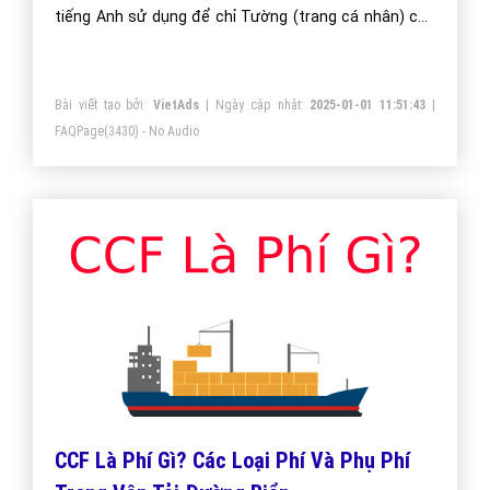
tiếng Anh sử dụng để chỉ Tường (trang cá nhân) của
người dùng FB. Và để dễ hình dung Bão Wall là gì? mời
bạn theo dõi tóm tắt dưới đây.
Bài viết tạo bởi:
VietAds
| Ngày cập nhật:
2025-01-01 11:51:43
|
FAQPage
(3430) - No Audio
CCF Là Phí Gì? Các Loại Phí Và Phụ Phí