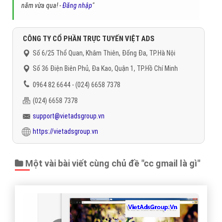
năm vừa qua! -
Đăng nhập
"
CÔNG TY CỔ PHẦN TRỰC TUYẾN VIỆT ADS
Số 6/25 Thổ Quan, Khâm Thiên, Đống Đa, TP.Hà Nội
Số 36 Điện Biên Phủ, Đa Kao, Quận 1, TP.Hồ Chí Minh
0964 82 6644 - (024) 6658 7378
(024) 6658 7378
support@vietadsgroup.vn
https://vietadsgroup.vn
Một vài bài viết cùng chủ đề "cc gmail là gì"