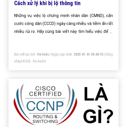
Cách xử lý khi bị lộ thông tin
Những vụ việc lộ chứng minh nhân dân (CMND), căn
cước công dân (CCCD) ngày càng nhiều và tiềm ẩn rất
nhiều rủi ro. Hãy cùng bài viết này tìm hiểu việc để lộ
CMND, CCCD nguy hiểm ra sao? Và những cách xử lý
khéo khi bị lộ thông tin CMND, CCCD.
Bài viết tạo bởi:
VietAds
| Ngày cập nhật:
2025-01-01 05:48:10
|
Đăng
nhập
(4320) - No Audio