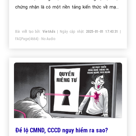
chứng nhận là có một nền tảng kiến thức về mạng
(networking) bao gồm mạng cục bộ (LAN), mạng diện
rộng (WAN), và Internet.
Bài viết tạo bởi:
VietAds
| Ngày cập nhật:
2025-01-01 17:43:31
|
FAQPage
(4664) - No Audio
Để lộ CMND, CCCD nguy hiểm ra sao?