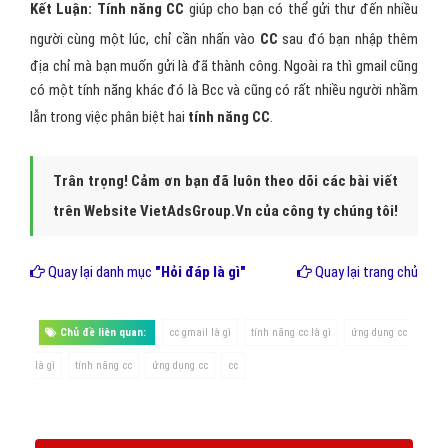
Kết Luận:
Tính năng CC
giúp cho bạn có thể gửi thư đến nhiều
người cùng một lúc, chỉ cần nhấn vào
CC
sau đó bạn nhập thêm
địa chỉ mà bạn muốn gửi là đã thành công. Ngoài ra thì gmail cũng
có một tính năng khác đó là Bcc và cũng có rất nhiều người nhầm
lẫn trong việc phân biệt hai
tính năng CC
.
Trân trọng! Cảm ơn bạn đã luôn theo dõi các bài viết
trên Website VietAdsGroup.Vn của công ty chúng tôi!
Quay lại danh mục
"Hỏi đáp là gì"
Quay lại trang chủ
Chủ đề liên quan:
cc gmail là gì
tính năng cc là gì
ứng dụng cc
là gì
tính năng cc
ứng dụng cc
cc