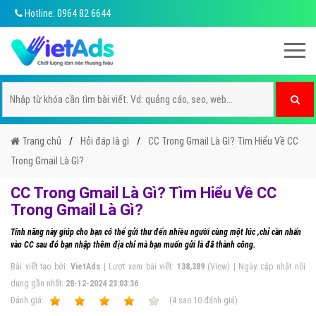
Hotline: 0964 82 6644
Trang chủ
Hỏi đáp là gì
CC Trong Gmail Là Gì? Tìm Hiểu Về CC
Trong Gmail Là Gì?
CC Trong Gmail Là Gì? Tìm Hiểu Về CC
Trong Gmail Là Gì?
Tính năng này giúp cho bạn có thể gửi thư đến nhiều người cùng một lúc ,chỉ cần nhấn
vào CC sau đó bạn nhập thêm địa chỉ mà bạn muốn gửi là đã thành công.
Bài viết tạo bởi:
VietAds
| Lượt xem bài viết:
138,389
(View) | Ngày cập nhật nội
dung gần nhất:
28-12-2024 23:03:36
Ðánh giá:
1
2
3
4
5
(
4
sao
10
đánh giá)