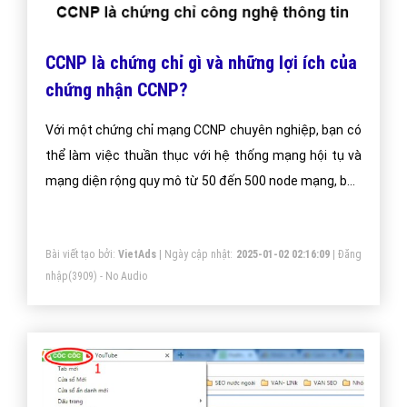
CCNP là chứng chỉ gì và những lợi ích của
chứng nhận CCNP?
Với một chứng chỉ mạng CCNP chuyên nghiệp, bạn có
thể làm việc thuần thục với hệ thống mạng hội tụ và
mạng diện rộng quy mô từ 50 đến 500 node mạng, bao
gồm các công việc cài đặt, cấu hình, vận hành và xử lý
sự cố. Bạn cũng có thể quản lý định tuyến lõi mạng,
Bài viết tạo bởi:
VietAds
| Ngày cập nhật:
2025-01-02 02:16:09
|
Đăng
chuyển mạch cũng như tích hợp các ứng dụng khác
nhập
(3909) - No Audio
vào mạng như thoại, wireless và bảo mật.