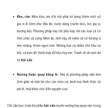
Kho, rim:
Món kho, rim đòi hỏi phải sử dụng thêm một số
gia vị đi kèm như dầu ăn, nước dùng (nước lèo), bơ, gia vị,
hương liệu. Phương pháp này chỉ phù hợp với các loại cá có
thịt chắc và cứng. Món ăn, nhờ vậy, sẽ mềm và có hương vị
nhẹ nhàng, thơm ngon hơn. Những loại cá nhiều thịt như cá
hồi, cá bơn rất thích hợp để kho hay rim. Tranh vẽ về món ăn
từ
hải sản
Nướng hoặc quay bằng lò:
Đây là phương pháp nấu khá
đơn giản và tiện lợi cho các món cá, dưới mọi hình thức từ
phi lê, thái khúc cho đến nguyên con.
Chỉ cần bọc toàn bộ phần
hải sản
muốn nướng hay quay vào trong