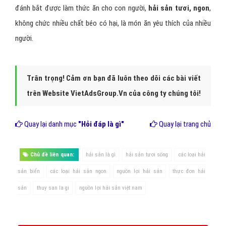
đánh bắt được làm thức ăn cho con người,
hải sản tươi, ngon
,
không chức nhiều chất béo có hại, là món ăn yêu thích của nhiều
người.
Trân trọng! Cảm ơn bạn đã luôn theo dõi các bài viết
trên Website VietAdsGroup.Vn của công ty chúng tôi!
Quay lại danh mục
"Hỏi đáp là gì"
Quay lại trang chủ
Chủ đề liên quan:
hải sản là gì
hải sản tươi sống
các loại hải
sản biển
các loại hải sản ngon
nguồn lợi hải sản
thực đơn hải
sản
thuy san la gi
nguồn lợi hải sản việt nam