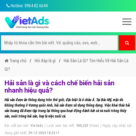
Hotline: 0964 82 6644
Trang chủ
Hỏi đáp là gì
Hải Sản Là Gì? Tìm Hiểu Về Hải Sản Là
Gì?
Hải sản là gì và cách chế biến hải sản
nhanh hiệu quả?
Hải sản được ăn thông dụng trên thế giới, đặc biệt là ở châu Á. Tại Bắc Mỹ, mặc dù
không thường ở Vương quốc Anh, hải sản được sử dụng thông dụng. Việc khai thác hải
sản hoang dã được tập trung lại thông qua hoạt động đánh bắt cá và nuôi trồng thủy
sản, nuôi trồng hải sản, hay là việc nuôi cá.
Bài viết tạo bởi:
VietAds
| Lượt xem bài viết:
900,225
(View) | Ngày cập nhật nội
dung gần nhất:
29-12-2024 18:23:11