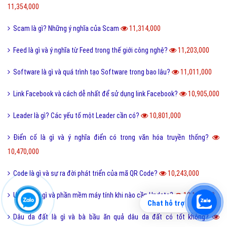
11,354,000
Scam là gì? Những ý nghĩa của Scam
11,314,000
Feed là gì và ý nghĩa từ Feed trong thế giới công nghệ?
11,203,000
Software là gì và quá trình tạo Software trong bao lâu?
11,011,000
Link Facebook và cách dễ nhất để sử dụng link Facebook?
10,905,000
Leader là gì? Các yếu tố một Leader cần có?
10,801,000
Điển cố là gì và ý nghĩa điển có trong văn hóa truyền thống?
10,470,000
Code là gì và sự ra đời phát triển của mã QR Code?
10,243,000
Update là gì và phần mềm máy tính khi nào cần Update?
10,138,000
Chat hỗ trợ
Dâu da đất là gì và bà bầu ăn quả dâu da đất có tốt không?