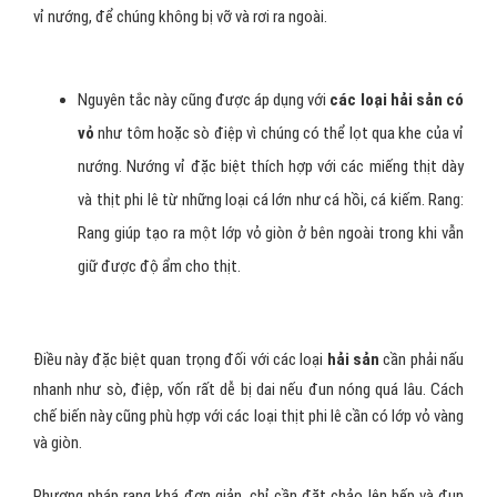
vỉ nướng, để chúng không bị vỡ và rơi ra ngoài.
Nguyên tắc này cũng được áp dụng với
các loại hải sản có
vỏ
như tôm hoặc sò điệp vì chúng có thể lọt qua khe của vỉ
nướng. Nướng vỉ đặc biệt thích hợp với các miếng thịt dày
và thịt phi lê từ những loại cá lớn như cá hồi, cá kiếm. Rang:
Rang giúp tạo ra một lớp vỏ giòn ở bên ngoài trong khi vẫn
giữ được độ ẩm cho thịt.
Điều này đặc biệt quan trọng đối với các loại
hải sản
cần phải nấu
nhanh như sò, điệp, vốn rất dễ bị dai nếu đun nóng quá lâu. Cách
chế biến này cũng phù hợp với các loại thịt phi lê cần có lớp vỏ vàng
và giòn.
Phương pháp rang khá đơn giản, chỉ cần đặt chảo lên bếp và đun