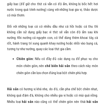
giấy bạc (để giữ cho thịt cá vẫn có độ ẩm, không bị bốc hết hơi
nước trong quá trình nướng) cùng với những loại gia vị, thảo dược
có mùi thơm.
Đối với những loại cá có nhiều dầu như cá hồi hoặc cá thu thì
không cần sử dụng giấy bạc vì thịt sẽ vẫn còn độ ẩm sau khi
nướng. Khi nướng cá nguyên con, có thể dùng thêm khoai tây, cà
rốt, hành trang trí xung quanh khay nướng hoặc nhồi vào bụng cá,
tương tự như nướng, quay các loại thịt gia cầm.
Chiên giòn:
Nếu có đầy đủ các dụng cụ để phục vụ cho
món chiên giòn, nên
chế biến hải sản
theo cách này. món
chiên giòn cần lựa chọn đúng loại bột chiên phù hợp.
Hải sản
có hương vị khá nhẹ, do đó, cần pha chế bột chiên nhạt,
không quá đậm đà, không cho nhiều gia vị hoặc có mùi quá nồng.
Nhiều loại
hải sản
nào cũng có thể chiên giòn nên thái
hải sản