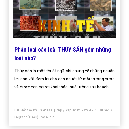
Phân loại các loài THỦY SẢN gồm những
loài nào?
Thủy sản là một thuật ngữ chỉ chung về những nguồn
lợi, sản vật đem lại cho con người từ môi trường nước
và được con người khai thác, nuôi trồng thu hoạch sử
dụng làm thực phẩm, nguyên liệu hoặc bày bán trên
thị trường.
Bài viết tạo bởi:
VietAds
| Ngày cập nhật:
2024-12-30 01:56:06
|
FAQPage
(11648) - No Audio