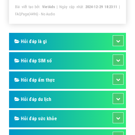
Bài viết tạo bởi:
VietAds
| Ngày cập nhật:
2024-12-29 18:23:11
|
trồng hải sản, hay là việc nuôi cá.
FAQPage
(4496) - No Audio
Hỏi đáp là gì
Hỏi đáp SIM số
Hỏi đáp ẩm thực
Hỏi đáp du lịch
Hỏi đáp sức khỏe