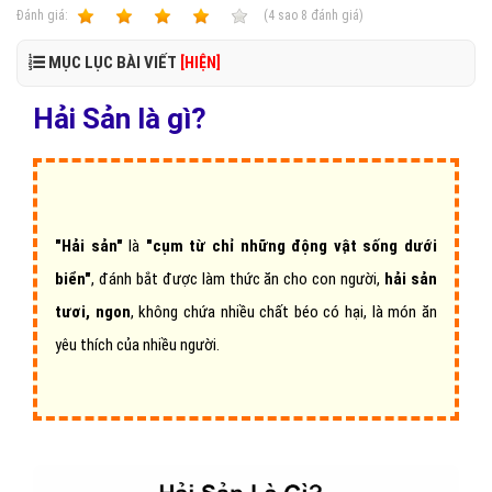
Ðánh giá:
1
2
3
4
5
(
4
sao
8
đánh giá)
MỤC LỤC BÀI VIẾT
[HIỆN]
Hải Sản là gì?
"Hải sản"
là
"cụm từ chỉ những động vật sống dưới
biển"
, đánh bắt được làm thức ăn cho con người,
hải sản
tươi, ngon
, không chứa nhiều chất béo có hại, là món ăn
yêu thích của nhiều người.