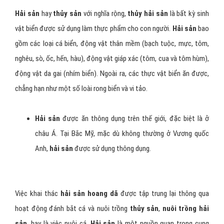
Hải sản
hay
thủy sản
với nghĩa rộng,
thủy hải sản
là bất kỳ sinh
vật biển được sử dụng làm thực phẩm cho con người.
Hải sản
bao
gồm các loại cá biển, động vật thân mềm (bạch tuộc, mực, tôm,
nghêu, sò, ốc, hến, hàu), động vật giáp xác (tôm, cua và tôm hùm),
động vật da gai (nhím biển). Ngoài ra, các thực vật biển ăn được,
chẳng hạn như một số loài rong biển và vi tảo.
Hải sản
được ăn thông dụng trên thế giới, đặc biệt là ở
châu Á. Tại Bắc Mỹ, mặc dù không thường ở Vương quốc
Anh,
hải sản
được sử dụng thông dụng.
Việc khai thác
hải sản hoang dã
được tập trung lại thông qua
hoạt động đánh bắt cá và nuôi trồng
thủy sản
,
nuôi trồng hải
sản
, hay là việc nuôi cá.
Hải sản
là một nguồn quan trọng cung