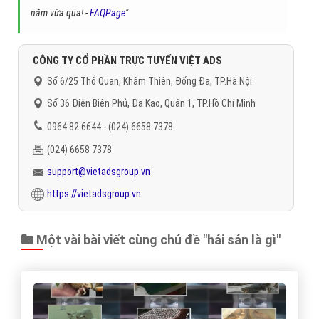
năm vừa qua! -
FAQPage
"
CÔNG TY CỔ PHẦN TRỰC TUYẾN VIỆT ADS
Số 6/25 Thổ Quan, Khâm Thiên, Đống Đa, TP.Hà Nội
Số 36 Điện Biên Phủ, Đa Kao, Quận 1, TP.Hồ Chí Minh
0964 82 6644 - (024) 6658 7378
(024) 6658 7378
support@vietadsgroup.vn
https://vietadsgroup.vn
Một vài bài viết cùng chủ đề "hải sản là gì"