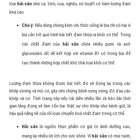
loại
hải sản
như cá, tôm, cua, nghêu, sò huyết có hàm lượng đạm
khá cao.
Chú ý:
Nếu dùng chúng kèm với thức uống là bia thì có hại vì
bia cản trở quá trình bài tiết đạm thừa ra khỏi cơ thể. Trong
các chất đạm của
hải sản
chứa nhiều purin và axit
glycoisides rất dễ kết hợp với vitamin B1 có trong bia để
tạo thành những hợp chất khó thải loại khỏi cơ thể.
Lượng đạm thừa không được bài tiết đó sẽ đọng lại trong các
khớp xương và mô cơ, gây nên chứng bệnh sưng nóng, đỏ đau các
khớp và cơ. Tình trạng này nếu tái diễn nhiều lần và kéo dài thời
gian lắng đọng sẽ làm tổn hại thật sự cho khớp như bệnh gút, là
hậu quả nặng nề của rối loạn chuyển hoá chất đạm trong cơ thể.
Hải sản
là nguồn thực phẩm có giá trị dinh dưỡng cao,
mang lại nhiều lợi ích cho sức khỏe. Vì
hải sản
có mùi tanh,