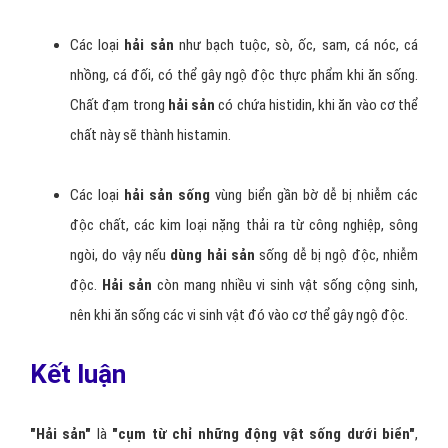
Các loại
hải sản
như bạch tuộc, sò, ốc, sam, cá nóc, cá
nhồng, cá đối, có thể gây ngộ độc thực phẩm khi ăn sống.
Chất đạm trong
hải sản
có chứa histidin, khi ăn vào cơ thể
chất này sẽ thành histamin.
Các loại
hải sản sống
vùng biển gần bờ dễ bị nhiễm các
độc chất, các kim loại nặng thải ra từ công nghiệp, sông
ngòi, do vậy nếu
dùng hải sản
sống dễ bị ngộ độc, nhiễm
độc.
Hải sản
còn mang nhiều vi sinh vật sống cộng sinh,
nên khi ăn sống các vi sinh vật đó vào cơ thể gây ngộ độc.
Kết luận
"Hải sản"
là
"cụm từ chỉ những động vật sống dưới biển"
,