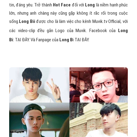
tin, đáng yêu. Trở thành
Hot Face
đối với
Long
là niềm hạnh phúc
lớn, nhưng anh chàng này cũng gặp không ít răc rối trong cuộc
sống.
Long Bii
được cho là làm việc cho kênh Muvik.tv Official, với
các video-clip đều gắn Logo của Muvik. Facebook của
Long
Bi
: TẠI ĐÂY. Và Fanpage của
Long B
i TẠI ĐÂY.