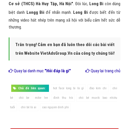
Cơ sở (THCS) Hà Huy Tập, Hà Nội"
. Đôi lúc,
Long Bi
còn dùng
biệt danh
Longg Bii
để nhấn mạnh.
Long Bi
được biết đến từ
những video hát nhép trên mạng xã hội với biểu cảm hết sức dễ
thương.
Trân trọng! Cảm ơn bạn đã luôn theo dõi các bài viết
trên Website VietAdsGroup.Vn của công ty chúng tôi!
Quay lại danh mục
"Hỏi đáp là gì"
Quay lại trang chủ
Chủ đề liên quan:
hot face long bi là gì
đào kim chi
chii
bé
chii be
mike lee
đinh thu trà
chii bé muvik bao nhiêu
tuổi
chii bé là ai
cao nguyen dinh phi