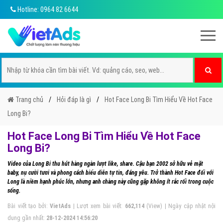
Hotline: 0964 82 6644
Trang chủ
Hỏi đáp là gì
Hot Face Long Bi Tìm Hiểu Về Hot Face
Long Bi?
Hot Face Long Bi Tìm Hiểu Về Hot Face
Long Bi?
Video của Long Bi thu hút hàng ngàn lượt like, share. Cậu bạn 2002 sở hữu vẻ mặt
baby, nụ cười tươi và phong cách biểu diễn tự tin, đáng yêu. Trở thành Hot Face đối với
Long là niềm hạnh phúc lớn, nhưng anh chàng này cũng gặp không ít rắc rối trong cuộc
sống.
Bài viết tạo bởi:
VietAds
| Lượt xem bài viết:
662,114
(View) | Ngày cập nhật nội
dung gần nhất:
28-12-2024 14:56:20