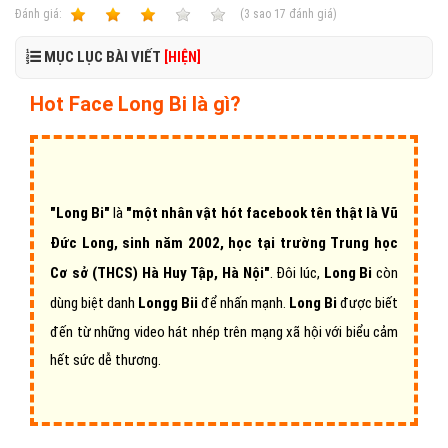
Ðánh giá:
1
2
3
4
5
(
3
sao
17
đánh giá)
MỤC LỤC BÀI VIẾT
[HIỆN]
Hot Face Long Bi là gì?
"Long Bi"
là
"một nhân vật hót facebook tên thật là Vũ
Đức Long, sinh năm 2002, học tại trường Trung học
Cơ sở (THCS) Hà Huy Tập, Hà Nội"
. Đôi lúc,
Long Bi
còn
dùng biệt danh
Longg Bii
để nhấn mạnh.
Long Bi
được biết
đến từ những video hát nhép trên mạng xã hội với biểu cảm
hết sức dễ thương.