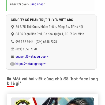
năm vừa qua! -
Đăng nhập
"
CÔNG TY CỔ PHẦN TRỰC TUYẾN VIỆT ADS
Số 6/25 Thổ Quan, Khâm Thiên, Đống Đa, TP.Hà Nội
Số 36 Điện Biên Phủ, Đa Kao, Quận 1, TP.Hồ Chí Minh
0964 82 6644 - (024) 6658 7378
(024) 6658 7378
support@vietadsgroup.vn
https://vietadsgroup.vn
Một vài bài viết cùng chủ đề "hot face long
bi là gì"