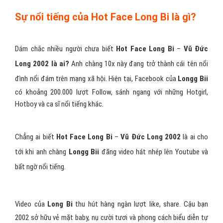
Sự nổi tiếng của Hot Face Long Bi là gì?
Dám chắc nhiều người chưa biết
Hot Face Long Bi
–
Vũ Đức
Long 2002 là ai?
Anh chàng 10x này đang trở thành cái tên nổi
đình nổi đám trên mạng xã hội. Hiện tại, Facebook của
Longg Bii
có khoảng 200.000 lượt Follow, sánh ngang với những Hotgirl,
Hotboy và ca sĩ nổi tiếng khác.
Chẳng ai biết
Hot Face Long Bi
–
Vũ Đức Long 2002
là ai cho
tới khi anh chàng
Longg Bii
đăng video hát nhép lên Youtube và
bất ngờ nổi tiếng.
Video của
Long Bi
thu hút hàng ngàn lượt like, share. Cậu bạn
2002 sở hữu vẻ mặt baby, nụ cười tươi và phong cách biểu diễn tự