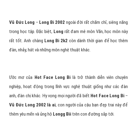
Vũ Đức Long
–
Long Bi 2002
ngoài đời rất chăm chỉ, siêng năng
trong học tập. Đặc biệt,
Long
rất đam mê môn Văn, học môn này
rất tốt. Anh chàng
Long Bi 2k2
còn dành thời gian để học thêm
đàn, nhảy, hát và những môn nghệ thuật khác.
Ước mơ của
Hot Face Long Bi
là trở thành diễn viên chuyên
nghiệp, hoạt động trong lĩnh vực nghệ thuật giống như các đàn
anh, đàn chị khác. Hy vọng mọi người đã biết
Hot Face Long Bi
–
Vũ Đức Long 2002 là ai
, con người của cậu bạn đẹp trai này để
thêm yêu mến và ủng hộ
Longg Bii
trên con đường sắp tới.