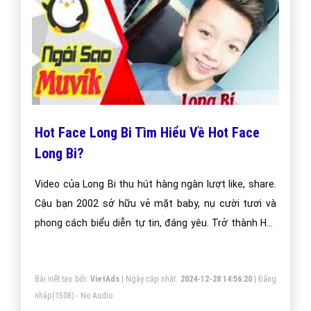
Hot Face Long Bi Tìm Hiểu Về Hot Face
Long Bi?
Video của Long Bi thu hút hàng ngàn lượt like, share.
Cậu bạn 2002 sở hữu vẻ mặt baby, nụ cười tươi và
phong cách biểu diễn tự tin, đáng yêu. Trở thành Hot
Face đối với Long là niềm hạnh phúc lớn, nhưng anh
chàng này cũng gặp không ít rắc rối trong cuộc sống.
Bài viết tạo bởi:
VietAds
| Ngày cập nhật:
2024-12-28 14:56:20
|
Đăng
nhập
(1508) - No Audio