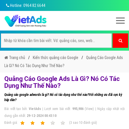
Hotline: 0964 82 6644
Trang chủ
Kiến thức quảng cáo Google
Quảng Cáo Google Ads
Là Gì? Nó Có Tác Dụng Như Thế Nào?
Quảng Cáo Google Ads Là Gì? Nó Có Tác
Dụng Như Thế Nào?
Quảng cáo google adwords là gì? Nó có tác dụng như thế nào?Với những ưu đãi cực kỳ
hấp dẫn?
Bài viết tạo bởi:
VietAds
| Lượt xem bài viết:
995,986
(View) | Ngày cập nhật nội
dung gần nhất:
29-12-2024 00:43:10
Ðánh giá:
1
2
3
4
5
(
3
sao
10
đánh giá)