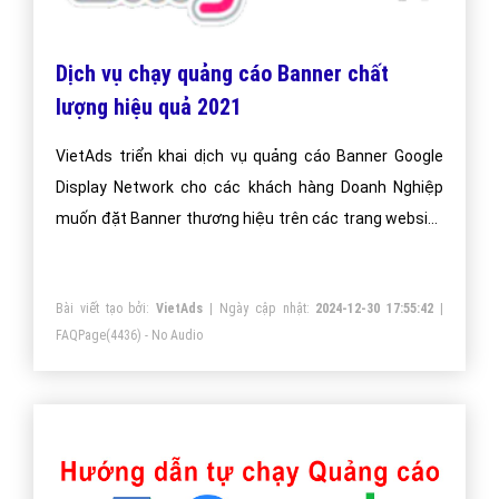
Dịch vụ chạy quảng cáo Banner chất
lượng hiệu quả 2021
VietAds triển khai dịch vụ quảng cáo Banner Google
Display Network cho các khách hàng Doanh Nghiệp
muốn đặt Banner thương hiệu trên các trang website
lớn, nổi tiếng.
Bài viết tạo bởi:
VietAds
| Ngày cập nhật:
2024-12-30 17:55:42
|
FAQPage
(4436) - No Audio