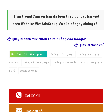
Trân trọng! Cảm ơn bạn đã luôn theo dõi các bài viết
trên Website VietAdsGroup.Vn của công ty chúng tôi!
Quay lại danh mục
"Kiến thức quảng cáo Google"
Quay lại trang chủ
Chủ đề liên quan:
Quảng cáo google
quảng cáo google
adwords
quảng cáo trên google
quảng cáo adwords
quảng cáo google
giá rẻ
google adwords
Gọi CSKH
Đặt câu hỏi