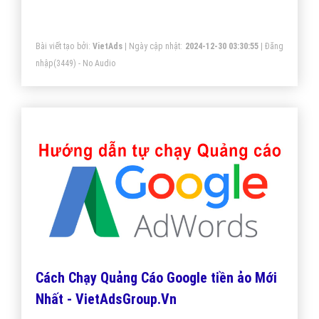
thiết bị Android và iOS
Bài viết tạo bởi:
VietAds
| Ngày cập nhật:
2024-12-30 03:30:55
|
Đăng
nhập
(3449) - No Audio
Cách Chạy Quảng Cáo Google tiền ảo Mới
Nhất - VietAdsGroup.Vn