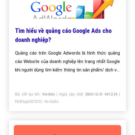
Tìm hiểu về quảng cáo Google Ads cho
doanh nghiệp?
Quảng cáo trên Google Adwords là hình thức quảng
cáo Website của doanh nghiệp lên trang nhất Google
khi người dùng tìm kiếm thông tin sản phẩm/ dịch vụ.
Doanh nghiệp sẽ có rất nhiều khách hàng mà chỉ phải
trả chi phí quảng cáo khi người xem click vào quảng
Bài viết tạo bởi:
VietAds
| Ngày cập nhật:
2024-12-31 04:12:24
|
cáo của mình!
FAQPage
(427672) - No Audio