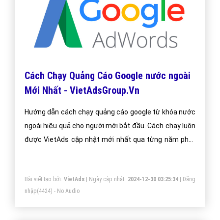
Cách Chạy Quảng Cáo Google nước ngoài
Mới Nhất - VietAdsGroup.Vn
Hướng dẫn cách chạy quảng cáo google từ khóa nước
ngoài hiệu quả cho người mới bắt đầu. Cách chạy luôn
được VietAds cập nhật mới nhất qua từng năm phát
triển.
Bài viết tạo bởi:
VietAds
| Ngày cập nhật:
2024-12-30 03:25:34
|
Đăng
nhập
(4424) - No Audio