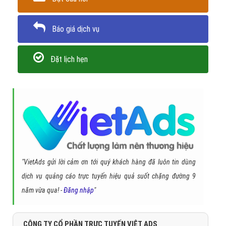
Báo giá dịch vụ
Đặt lịch hẹn
"VietAds gửi lời cảm ơn tới quý khách hàng đã luôn tin dùng
dịch vụ quảng cáo trực tuyến hiệu quả suốt chặng đường 9
năm vừa qua! -
Đăng nhập
"
CÔNG TY CỔ PHẦN TRỰC TUYẾN VIỆT ADS