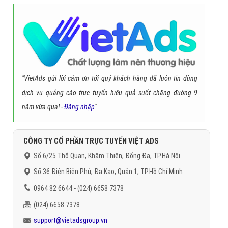
"VietAds gửi lời cảm ơn tới quý khách hàng đã luôn tin dùng
dịch vụ quảng cáo trực tuyến hiệu quả suốt chặng đường 9
năm vừa qua! -
Đăng nhập
"
CÔNG TY CỔ PHẦN TRỰC TUYẾN VIỆT ADS
Số 6/25 Thổ Quan, Khâm Thiên, Đống Đa, TP.Hà Nội
Số 36 Điện Biên Phủ, Đa Kao, Quận 1, TP.Hồ Chí Minh
0964 82 6644 - (024) 6658 7378
(024) 6658 7378
support@vietadsgroup.vn