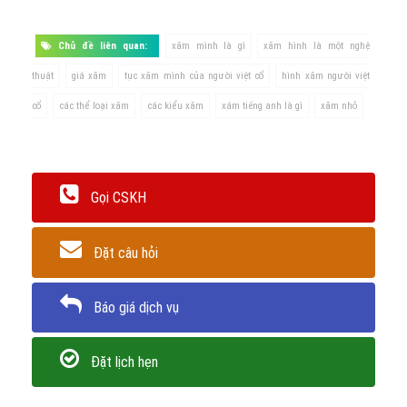
Chủ đề liên quan:
xăm mình là gì
xăm hình là một nghệ
thuật
giá xăm
tục xăm mình của người việt cổ
hình xăm người việt
cổ
các thể loại xăm
các kiểu xăm
xám tiếng anh là gì
xăm nhỏ
Gọi CSKH
Đặt câu hỏi
Báo giá dịch vụ
Đặt lịch hẹn