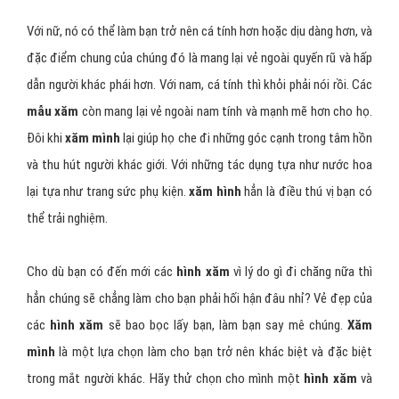
Với nữ, nó có thể làm bạn trở nên cá tính hơn hoặc dịu dàng hơn, và
đặc điểm chung của chúng đó là mang lại vẻ ngoài quyến rũ và hấp
dẫn người khác phái hơn. Với nam, cá tính thì khỏi phải nói rồi. Các
mẫu xăm
còn mang lại vẻ ngoài nam tính và mạnh mẽ hơn cho họ.
Đôi khi
xăm mình
lại giúp họ che đi những góc cạnh trong tâm hồn
và thu hút người khác giới. Với những tác dụng tựa như nước hoa
lại tựa như trang sức phụ kiện.
xăm hình
hẳn là điều thú vị bạn có
thể trải nghiệm.
Cho dù bạn có đến mới các
hình xăm
vì lý do gì đi chăng nữa thì
hẳn chúng sẽ chẳng làm cho bạn phải hối hận đâu nhỉ? Vẻ đẹp của
các
hình xăm
sẽ bao bọc lấy bạn, làm bạn say mê chúng.
Xăm
mình
là một lựa chọn làm cho bạn trở nên khác biệt và đặc biệt
trong mắt người khác. Hãy thử chọn cho mình một
hình xăm
và