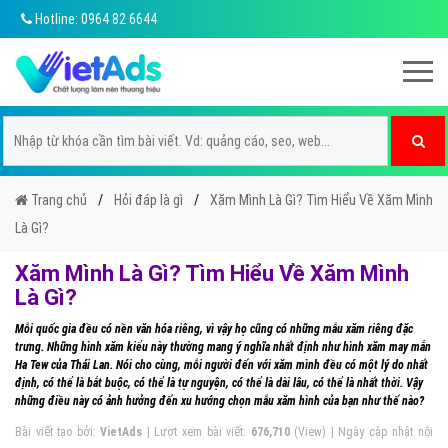
Hotline: 0964 82 6644
Trang chủ
Hỏi đáp là gì
Xăm Mình Là Gì? Tìm Hiểu Về Xăm Mình
Là Gì?
Xăm Mình Là Gì? Tìm Hiểu Về Xăm Mình
Là Gì?
Mỗi quốc gia đều có nền văn hóa riêng, vì vậy họ cũng có những mẫu xăm riêng đặc
trưng. Những hình xăm kiểu này thường mang ý nghĩa nhất định như hình xăm may mắn
Ha Tew của Thái Lan. Nói cho cùng, mỗi người đến với xăm mình đều có một lý do nhất
định, có thể là bắt buộc, có thể là tự nguyện, có thể là dài lâu, có thể là nhất thời. Vậy
những điều này có ảnh hưởng đến xu hướng chọn mẫu xăm hình của bạn như thế nào?
Bài viết tạo bởi:
VietAds
| Lượt xem bài viết:
676,710
(View) | Ngày cập nhật nội