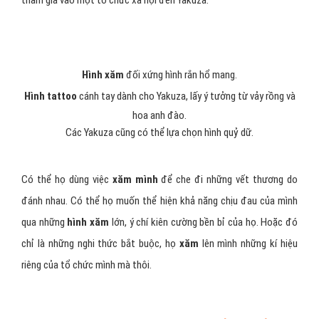
tham gia vào một tổ chức xã hội đen Yakuza.
Hình xăm
đối xứng hình rắn hổ mang.
Hình tattoo
cánh tay dành cho Yakuza, lấy ý tưởng từ vảy rồng và
hoa anh đào.
Các Yakuza cũng có thể lựa chọn hình quỷ dữ.
Có thể họ dùng việc
xăm mình
để che đi những vết thương do
đánh nhau. Có thể họ muốn thể hiện khả năng chịu đau của mình
qua những
hình xăm
lớn, ý chí kiên cường bền bỉ của họ. Hoặc đó
chỉ là những nghi thức bắt buộc, họ
xăm
lên mình những kí hiệu
riêng của tổ chức mình mà thôi.