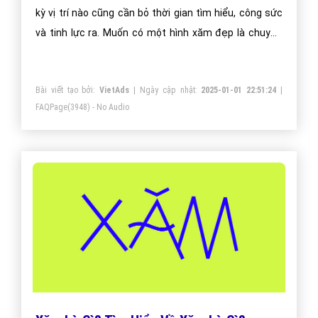
kỳ vị trí nào cũng cần bỏ thời gian tìm hiểu, công sức
và tinh lực ra. Muốn có một hình xăm đẹp là chuyện
không dễ dàng chút nào.
Bài viết tạo bởi:
VietAds
| Ngày cập nhật:
2025-01-01 22:51:24
|
FAQPage
(3948) - No Audio