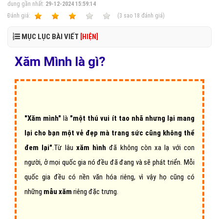
dung gần nhất:
29-12-2024 15:59:14
Ðánh giá:
1
2
3
4
5
(
3
sao
18
đánh giá)
MỤC LỤC BÀI VIẾT
[HIỆN]
Xăm Mình là gì?
"Xăm mình"
là
"một thú vui ít tao nhã nhưng lại mang
lại cho bạn một vẻ đẹp mà trang sức cũng không thể
đem lại"
.Từ lâu
xăm hình
đã không còn xa lạ với con
người, ở mọi quốc gia nó đều đã đang và sẽ phát triển. Mỗi
quốc gia đều có nền văn hóa riêng, vì vậy họ cũng có
những
mẫu xăm
riêng đặc trưng.