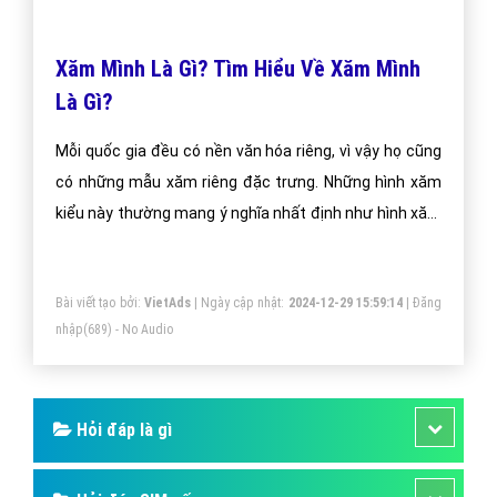
Xăm Mình Là Gì? Tìm Hiểu Về Xăm Mình
Là Gì?
Mỗi quốc gia đều có nền văn hóa riêng, vì vậy họ cũng
có những mẫu xăm riêng đặc trưng. Những hình xăm
kiểu này thường mang ý nghĩa nhất định như hình xăm
may mắn Ha Tew của Thái Lan. Nói cho cùng, mỗi
người đến với xăm mình đều có một lý do nhất định, có
Bài viết tạo bởi:
VietAds
| Ngày cập nhật:
2024-12-29 15:59:14
|
Đăng
thể là bắt buộc, có thể là tự nguyện, có thể là dài lâu,
nhập
(689) - No Audio
có thể là nhất thời. Vậy những điều này có ảnh hưởng
đến xu hướng chọn mẫu xăm hình của bạn như thế
nào?
Hỏi đáp là gì