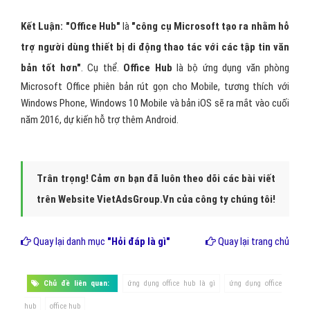
Kết Luận: "Office Hub"
là
"công cụ Microsoft tạo ra nhằm hỗ
trợ người dùng thiết bị di động thao tác với các tập tin văn
bản tốt hơn"
. Cụ thể.
Office Hub
là bộ ứng dụng văn phòng
Microsoft Office phiên bản rút gọn cho Mobile, tương thích với
Windows Phone, Windows 10 Mobile và bản iOS sẽ ra mắt vào cuối
năm 2016, dự kiến hỗ trợ thêm Android.
Trân trọng! Cảm ơn bạn đã luôn theo dõi các bài viết
trên Website VietAdsGroup.Vn của công ty chúng tôi!
Quay lại danh mục
"Hỏi đáp là gì"
Quay lại trang chủ
Chủ đề liên quan:
ứng dụng office hub là gì
ứng dụng office
hub
office hub