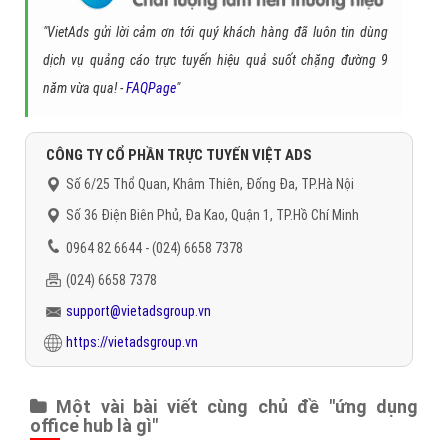
"VietAds gửi lời cảm ơn tới quý khách hàng đã luôn tin dùng
dịch vụ quảng cáo trực tuyến hiệu quả suốt chặng đường 9
năm vừa qua! -
FAQPage
"
CÔNG TY CỔ PHẦN TRỰC TUYẾN VIỆT ADS
Số 6/25 Thổ Quan, Khâm Thiên, Đống Đa, TP.Hà Nội
Số 36 Điện Biên Phủ, Đa Kao, Quận 1, TP.Hồ Chí Minh
0964 82 6644 - (024) 6658 7378
(024) 6658 7378
support@vietadsgroup.vn
https://vietadsgroup.vn
Một vài bài viết cùng chủ đề "ứng dụng
office hub là gì"