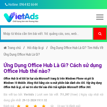
Hotline: 0964 82 6644
Trang chủ
Hỏi đáp là gì
Ứng Dụng Office Hub Là Gì? Tìm Hiểu Về
Ứng Dụng Office Hub Là Gì?
Ứng Dụng Office Hub Là Gì? Cách sử dụng
Office Hub thế nào?
Office Hub là vũ khí lợi hại của Microsoft trang bị trên Windows Phone và giờ là
Windows 10 Mobile. Đồng thời hãng còn ra mắt phiên bản dành cho iOS. Vậy ứng dụng
Office Hub là gì, có vai trò như thế nào đến trải nghiệm Microsoft Office 365.
Bài viết tạo bởi:
VietAds
| Lượt xem bài viết:
711,397
(View) | Ngày cập nhật nội
dung gần nhất:
29-12-2024 19:11:32
Ðánh giá:
1
2
3
4
5
(
4
sao
14
đánh giá)