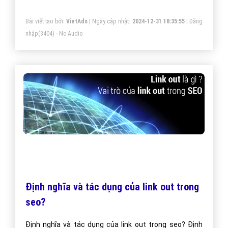
Bài viết tạo bởi:
VietAds
| Ngày cập nhật:
2024-12-31 18:35:55
|
Đăng
nhập
(3404) - No Audio
Định nghĩa và tác dụng của link out trong
seo?
Định nghĩa và tác dụng của link out trong seo? Định