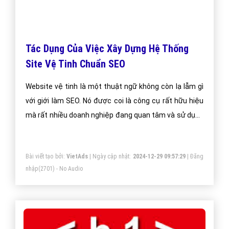
Tác Dụng Của Việc Xây Dựng Hệ Thống
Site Vệ Tinh Chuẩn SEO
Website vệ tinh là một thuật ngữ không còn lạ lẫm gì
với giới làm SEO. Nó được coi là công cụ rất hữu hiệu
mà rất nhiều doanh nghiệp đang quan tâm và sử dụng
vào trong việc làm SEO để giới thiệu sản phẩm dịch vụ
của doanh nghiệp mình.
Bài viết tạo bởi:
VietAds
| Ngày cập nhật:
2024-12-29 09:57:29
|
Đăng
nhập
(2701) - No Audio