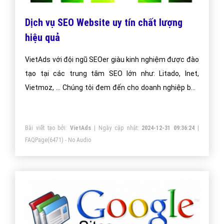
Dịch vụ SEO Website uy tín chất lượng
hiệu quả
VietAds với đội ngũ SEOer giàu kinh nghiệm được đào
tạo tại các trung tâm SEO lớn như: Litado, Inet,
Vietmoz, ... Chúng tôi đem đến cho doanh nghiệp bạn
giải pháp SEO hiệu quả bền vững nhất!
Bài viết tạo bởi:
VietAds
| Ngày cập nhật:
2024-12-31 09:36:24
|
FAQPage
(6471) - No Audio