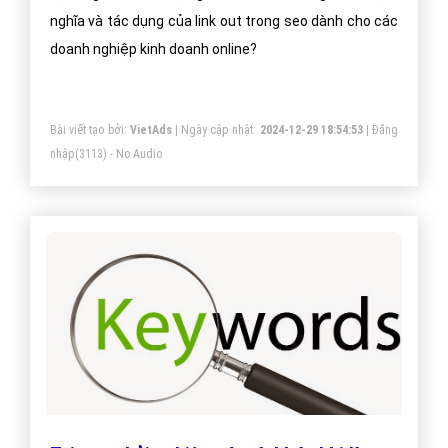
nghĩa và tác dụng của link out trong seo dành cho các
doanh nghiệp kinh doanh online?
Bài viết tạo bởi:
VietAds
| Ngày cập nhật:
2024-12-29 18:54:53
|
Đăng
nhập
(3113) - No Audio