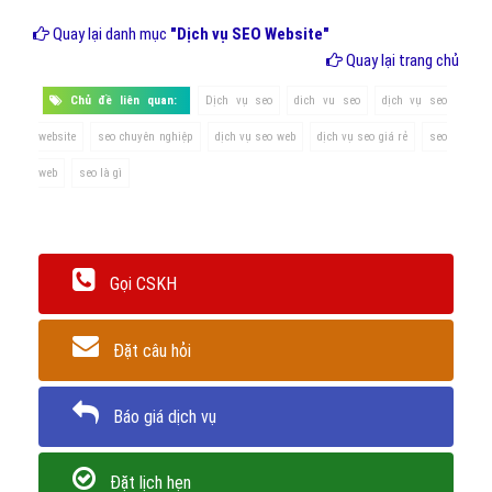
Quay lại danh mục
"Dịch vụ SEO Website"
Quay lại trang chủ
Chủ đề liên quan:
Dịch vụ seo
dich vu seo
dịch vụ seo
website
seo chuyên nghiệp
dịch vụ seo web
dịch vụ seo giá rẻ
seo
web
seo là gì
Gọi CSKH
Đặt câu hỏi
Báo giá dịch vụ
Đặt lịch hẹn