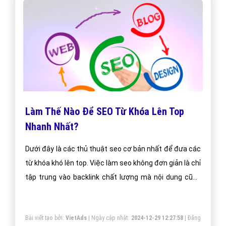
Làm Thế Nào Để SEO Từ Khóa Lên Top
Nhanh Nhất?
Dưới đây là các thủ thuật seo cơ bản nhất để đưa các
từ khóa khó lên top. Việc làm seo không đơn giản là chỉ
tập trung vào backlink chất lượng mà nội dung cũng
khá quan trọng khi làm seo.Chúc các bạn làm seo hiệu
quả.
Bài viết tạo bởi:
VietAds
| Ngày cập nhật:
2024-12-29 12:27:58
|
Đăng