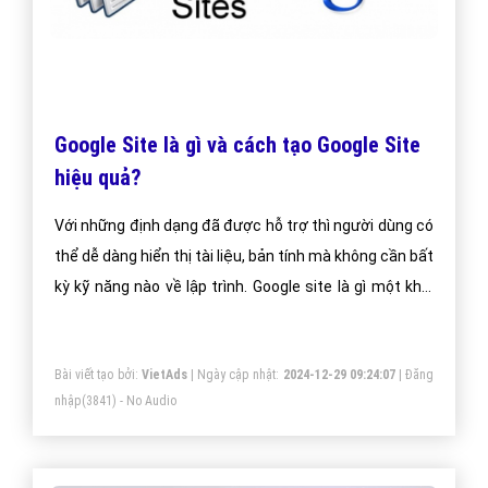
Google Site là gì và cách tạo Google Site
hiệu quả?
Với những định dạng đã được hỗ trợ thì người dùng có
thể dễ dàng hiển thị tài liệu, bản tính mà không cần bất
kỳ kỹ năng nào về lập trình. Google site là gì một khái
niệm chưa bao giờ là hết ” hot” với người làm SEO.
Bài viết tạo bởi:
VietAds
| Ngày cập nhật:
2024-12-29 09:24:07
|
Đăng
nhập
(3841) - No Audio