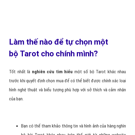
lại cho rằng người Gipxi (Ấn Độ) đã tạo ra bài Tarot; kẻ khác lại cho
rằng loại bài này xuất hiện từ thời Atlantis.
Nhưng có nhiều luận điểm chứng cứ lịch sử cho thấy xuất xứ của
bài Tarot chính xác là từ
miền Bắc nước Ý
, vào khoảng giữa thế
kỷ 15.