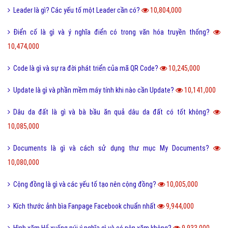
Sub Là Gì? Tìm Hiểu Về Sub Là Gì?
12,866,000
Follow là gì và tác dụng của Follow trên mạng xã hội?
12,766,000
Share là gì và tác dụng nút Share trên các mạng xã hội?
12,434,000
Xoxo là gì và ý nghĩa của Xoxo có thể bạn chưa biết?
12,236,000
Số hotline tổng đài Giao hàng tiết kiệm, ghtk miễn phí
12,077,000
Hư cấu là gì và sử dụng từ hư cấu như thế nào cho đúng?
12,065,000
Tại sao gọi là BIỂN ĐỎ mà không phải là tên khác?
12,007,000
Offline là gì và ý nghĩa offline & online trong công việc?
11,941,000
FS là gì và trào lưu FS trên Facebook có thể bạn chưa biết?
11,892,000