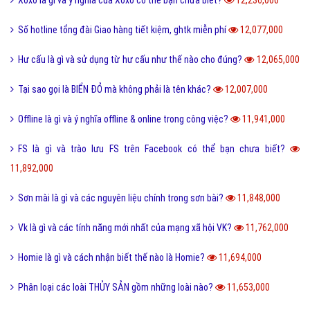
Tổng hợp bộ mật mã con số tình yêu tiếng Trung?
15,140,000
Nite là gì và những câu chúc ngủ ngon Nite G9 hay nhất?
14,894,000
Hình xăm chữ nhẫn là gì và ý nghĩa của hình xăm chữ nhẫn?
14,815,000
Cách phân biệt giữa Positive và Negative là gì?
14,794,000
Món nui tiếng Anh và một số cách chế biến món Nui ngon?
14,697,000
Holic là gì và cách sử dụng gốc từ aholic và holic?
14,696,000
Pick me boy và Pick me girl là gì và làm sao thành pick me?
14,553,000
Anti Fan là gì và một vài hội Anti Fan nổi tiếng hiện nay?
14,474,000