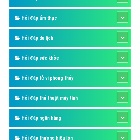
"VietAds gửi lời cảm ơn tới quý khách hàng đã luôn tin dùng
dịch vụ quảng cáo trực tuyến hiệu quả suốt chặng đường 9
năm vừa qua! -
Đăng nhập
"
CÔNG TY CỔ PHẦN TRỰC TUYẾN VIỆT ADS
Số 6/25 Thổ Quan, Khâm Thiên, Đống Đa, TP.Hà Nội
Số 36 Điện Biên Phủ, Đa Kao, Quận 1, TP.Hồ Chí Minh
0964 82 6644 - (024) 6658 7378
(024) 6658 7378
support@vietadsgroup.vn
https://vietadsgroup.vn
Một vài bài viết cùng chủ đề "Bài Tarot là
gì?"