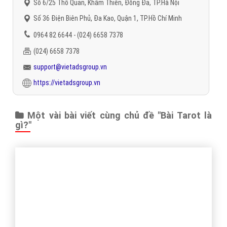
Hi vọng bài viết này sẽ giúp các bạn có một cái nhìn trực quan hơn
về khái niệm bài Tarot là gì đồng thời hiểu thêm về hệ thống bài
mang ý nghĩa tiên tri đầy bí ẩn này.
Trân trọng! Cảm ơn bạn đã luôn theo dõi các bài viết
trên Website VietAdsGroup.Vn của công ty chúng tôi!
Quay lại danh mục
"Hỏi đáp là gì"
Quay lại trang chủ
Chủ đề liên quan:
Bài Tarot là gì?