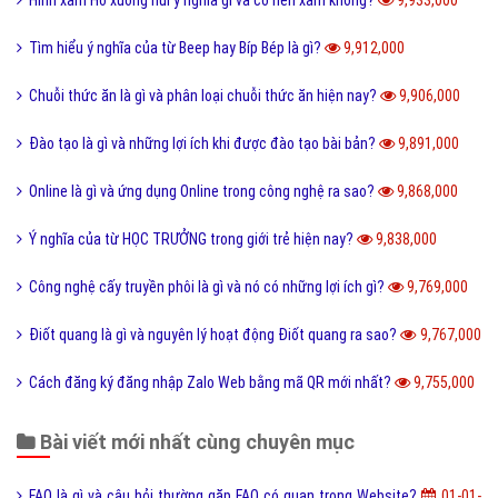
Sơn mài là gì và các nguyên liệu chính trong sơn bài?
11,848,000
Vk là gì và các tính năng mới nhất của mạng xã hội VK?
11,762,000
Homie là gì và cách nhận biết thế nào là Homie?
11,694,000
Phân loại các loài THỦY SẢN gồm những loài nào?
11,653,000
Thể thao là gì và các lợi ích của hoạt động thể thao?
11,584,000
Sử dụng DẦU ĂN với quan hệ tình dục có nguy hiểm?
11,506,000
San hô là gì và đặc điểm của san hô như thế nào?
11,505,000
Trộm vía là gì và tại sao lại nói trộm vía khi khen trẻ nhỏ?
11,408,000
Điện thoại di động là gì và cấu tạo điện thoại di động?
11,379,000
Đường link là gì và các loại đường link thường gặp hiện nay?
11,357,000