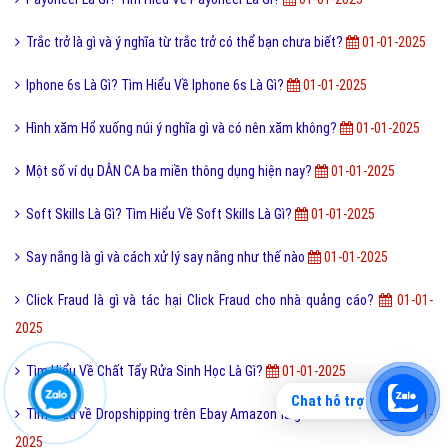
Cùng bạn tìm hiểu về định nghĩa triết học là gì?
01-01-2025
CCNA là gì và học chứng chỉ mạng CCNA có cần thiết không?
01-01-
2025
File PNG là gì và hướng dẫn đổi ảnh PNG sang JPG JPEG?
01-01-2025
Anonymous là ai và tại sao gọi là Anonymous?
01-01-2025
Telesales Là Gì? Tìm Hiểu Về Telesales Là Gì?
01-01-2025
UTF8 là gì và ưu và nhược điểm của mã hóa UTF8 cho Font?
01-01-
2025
News Feed là gì và cách tạo News Feed như thế nào?
01-01-2025
Promotion là gì? Những yếu tố chính tạo chiến lược promotion
01-01-
Chat hỗ trợ
2025