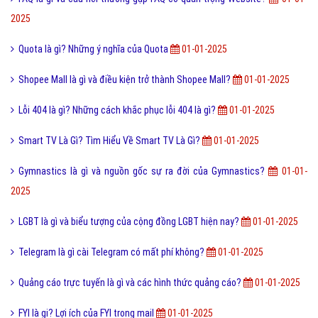
Scam là gì? Những ý nghĩa của Scam
11,316,000
Feed là gì và ý nghĩa từ Feed trong thế giới công nghệ?
11,204,000
Software là gì và quá trình tạo Software trong bao lâu?
11,012,000
Link Facebook và cách dễ nhất để sử dụng link Facebook?
10,906,000
Leader là gì? Các yếu tố một Leader cần có?
10,804,000
Điển cố là gì và ý nghĩa điển có trong văn hóa truyền thống?
10,474,000
Code là gì và sự ra đời phát triển của mã QR Code?
10,245,000
Update là gì và phần mềm máy tính khi nào cần Update?
10,141,000
Dâu da đất là gì và bà bầu ăn quả dâu da đất có tốt không?
10,085,000