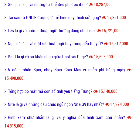
Tomboy là gì và hiểu như thế nào cho đúng về Tomboy?
31,138,000
Ý nghĩa của số 19 và số 19 kết hợp với con số nào thì đẹp?
30,516,000
Kỷ yếu là gì và nguồn gốc của từ kỷ yếu bắt đầu từ đâu?
30,330,000
Cute là gì và các bạn nữ như thế nào được gọi là Cute?
28,282,000
Tuyến tính là gì và những ý nghĩa của tuyến tính?
27,611,000
Dame là gì và dame được hiểu như thế nào trong Game?
27,340,000
Ẩn dụ là gì và những tác dụng biện pháp tu từ ẩn dụ?
26,952,000
Ô môi là gì? Nguyên nhân và Dấu hiệu nhận biết ô môi
25,890,000
Nội dung quy tắc 5M trong sản xuất và kinh doanh hiện nay?
25,835,000