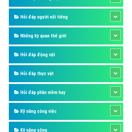
Bài Tarot là gì? Tìm hiểu về bài Tarot
Tarot là một bộ bài 78 lá, trên mỗi lá được vẽ một hình
ảnh tượng trưng khác nhau. Một bộ bài Tarot chuẩn
có 22 lá gọi là Major Arcana hoặc Trumps, và 4 nhóm
14 lá – tương tự như bài tây – gọi là Minor Arcana hoặc
Pip Cards.
Bài viết tạo bởi:
VietAds
| Ngày cập nhật:
2024-12-28 19:36:43
|
Đăng