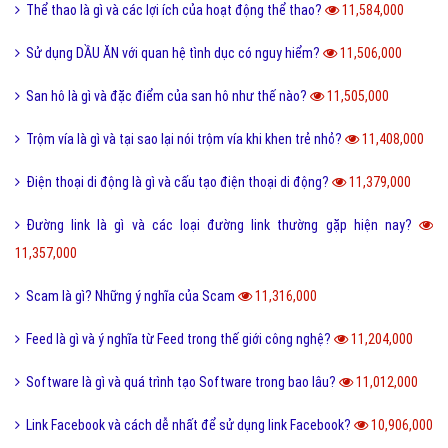
Kỹ thuật là gì và tầm quan trọng của kỹ thuật hiện nay?
14,001,000
Quả dâu da đất có những công dụng gì?
13,866,000
Dũng cảm là gì và tại sao cần phải có lòng dũng cảm?
13,805,000
QTQD là gì và QTQĐ mang ý nghĩa tiêu cực không?
13,674,000
Tiến hóa là gì và quá trình tiến hóa diễn ra như thế nào?
13,495,000
Định hướng là gì và cách định hướng nghề nghiệp tương lai?
13,374,000
Reactions Facebook là gì và cách sử dụng Reactions Facebook?
13,321,000
Like là gì và tầm quan trọng của nút Like trên Facebook?
13,182,000
Tiamo là gì và ý nghĩa Tiamo trong giới trẻ hiện nay?
13,137,000
Thấu kính hội tụ là gì và ứng dụng của thấu kính hội tụ?
13,024,000