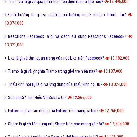
biết
18,610,000
Nét đặc trưng của văn hóa ẩm thực 3 miền Việt Nam là gì?
18,418,000
Desktop là gì và các loại màn hình Desktop thông dụng?
18,300,000
Seo phi là gì và những tư thế Seo phi độc đáo?
18,284,000
Tại sao từ GNITE được giới trẻ hiện nay thích sử dụng?
17,391,000
Les là gì và những thuật ngữ thường dùng cho Les?
16,721,000
Ngôn lù là gì và một số thuật ngữ hay trong tiểu thuyết?
16,517,000
Post là gì và sự khác nhau giữa Post với Page?
15,608,000
5 cách nhận Spin, chạy Spin Coin Master miễn phí hàng ngày
15,498,000