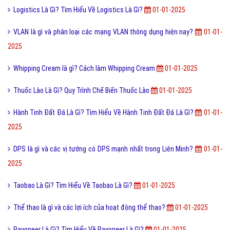
Tìm Hiểu Về Máy Hút Chân Không Là Gì?
01-01-2025
JavaScript Là Gì? Tìm Hiểu Về JavaScript Là Gì?
01-01-2025
HDD là gì và cấu tạo hoạt động của ổ cứng HDD như thế nào?
01-01-
2025
Cisco Là Gì? Tim Hiểu Về Cisco Là Gì?
01-01-2025
Cách bật, tắt tính năng tự động update Windows 10 trên máy tính
01-
01-2025
Mỹ học là gì và nguồn gốc hình thành phát triển của mỹ học?
01-01-
2025
Tinh Vân Là Gì? Tìm Hiểu Về Tinh Vân Là Gì?
01-01-2025
Cách bấm máy tính lim, tích phân, đạo hàm, nguyên hàm thi trắc
nghiệm
01-01-2025