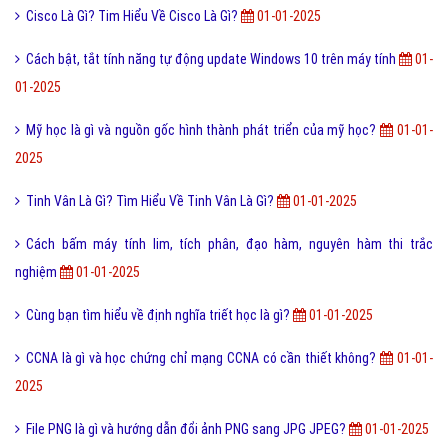
Điốt quang là gì và nguyên lý hoạt động Điốt quang ra sao?
9,767,000
Cách đăng ký đăng nhập Zalo Web bằng mã QR mới nhất?
9,755,000
Bài viết mới nhất cùng chuyên mục
FAQ là gì và câu hỏi thường gặp FAQ có quan trọng Website?
01-01-
2025
Quota là gì? Những ý nghĩa của Quota
01-01-2025
Shopee Mall là gì và điều kiện trở thành Shopee Mall?
01-01-2025
Lỗi 404 là gì? Những cách khắc phục lỗi 404 là gì?
01-01-2025
Smart TV Là Gì? Tìm Hiểu Về Smart TV Là Gì?
01-01-2025
Gymnastics là gì và nguồn gốc sự ra đời của Gymnastics?
01-01-
2025