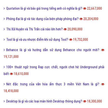
43,943,000
Yếu bóng vía là gì và cách nhận biết người yếu bóng vía?
42,102,000
Điệp từ là gì và một vài ví dụ về điệp từ dễ hiểu?
41,074,000
Màu nước là gì và cách làm tan màu nước bị khô hiệu quả?
40,273,000
Tarot là gì và những điều về bói Tarot có thể bạn chưa biết?
38,888,000
Như thế nào thì được gọi là chảnh và sang chảnh?
36,724,000
Thơ mới là gì và phong trào thơ mới hiện nay như thế nào?
36,541,000
Sống ảo là gì? Biểu hiện và Thực trạng sống ảo của giới trẻ hiện nay
33,940,000