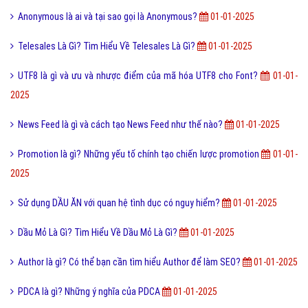
LGBT là gì và biểu tượng của cộng đồng LGBT hiện nay?
01-01-2025
Telegram là gì cài Telegram có mất phí không?
01-01-2025
Quảng cáo trực tuyến là gì và các hình thức quảng cáo?
01-01-2025
FYI là gi? Lợi ích của FYI trong mail
01-01-2025
Pick me boy và Pick me girl là gì và làm sao thành pick me?
01-01-
2025
Ngôn lù là gì và một số thuật ngữ hay trong tiểu thuyết?
01-01-2025
Một vài ví dụ về điệp cấu trúc là gì dễ hiểu?
01-01-2025
ASCII là gì và những điều cần biết về bảng mã ASCII?
01-01-2025
Checkpoint Facebook Là Gì? Tìm Hiểu Về Checkpoint Facebook Là Gì?
01-01-2025