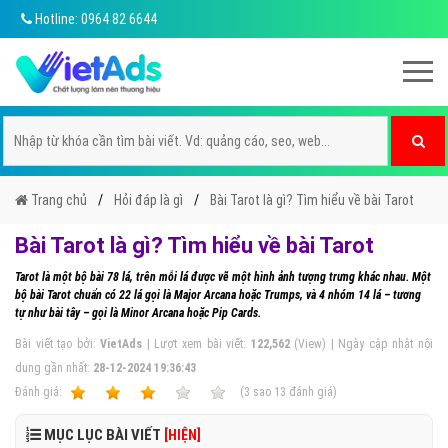
Hotline: 0964 82 6644
Trang chủ
Hỏi đáp là gì
Bài Tarot là gì? Tìm hiểu về bài Tarot
Bài Tarot là gì? Tìm hiểu về bài Tarot
Tarot là một bộ bài 78 lá, trên mỗi lá được vẽ một hình ảnh tượng trưng khác nhau. Một
bộ bài Tarot chuẩn có 22 lá gọi là Major Arcana hoặc Trumps, và 4 nhóm 14 lá – tương
tự như bài tây – gọi là Minor Arcana hoặc Pip Cards.
Bài viết tạo bởi:
VietAds
| Lượt xem bài viết:
122,562
(View) | Ngày cập nhật nội
dung gần nhất:
28-12-2024 19:36:43
Ðánh giá:
1
2
3
4
5
(
3
sao
13
đánh giá)
MỤC LỤC BÀI VIẾT
[HIỆN]