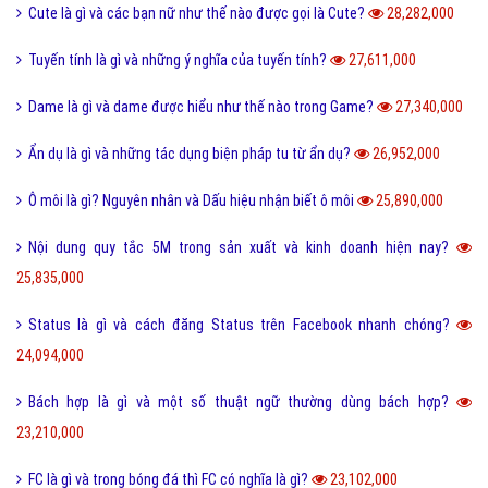
Bài viết xem nhiều cùng chuyên mục
Lỗi 404 là gì? Những cách khắc phục lỗi 404 là gì?
5,038,356,000
FAQ là gì và câu hỏi thường gặp FAQ có quan trọng Website?
802,697,000
Một vài ví dụ về điệp cấu trúc là gì dễ hiểu?
125,351,000
I love you 3000 là gì và những ý nghĩa I love you 3000?
87,731,000
Honey là gì và có nên gọi người yêu là Honey không?
65,467,000
Sự khác biệt giữa File cứng và File mềm là gì?
63,744,000
Wall là gì và bão Wall trên Facebook có nghĩa là gì?
55,245,000
Điệp ngữ là gì và một vài ví dụ điệp ngữ dễ hiểu?
44,704,000
Dame là gì trên Facebook và một vài ý nghĩa khác của Dame?