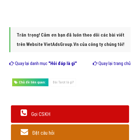
Nếu bạn là người mới bắt đầu tìm hiểu về bài Tarot, bạn có thể sẽ
thích một bộ bài dành cho người mới bắt đầu hơn, ví dụ như
Universal Waite, Hanson-Roberts, hay Gilded Tarot
.
Đó là những bộ mang phong cách Rider-Waite tiêu chuẩn, do
đó người đọc sẽ có thể hiểu được ý nghĩa và các loại biểu
tượng của các lá bài dễ hơn.