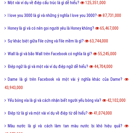
Hỏi đáp thủ thuật máy tính
Hỏi đáp ngân hàng
Hỏi đáp thương hiệu lớn
Hỏi đáp người nổi tiếng
Những kỳ quan thế giới
Hỏi đáp động vật
Hỏi đáp thực vật