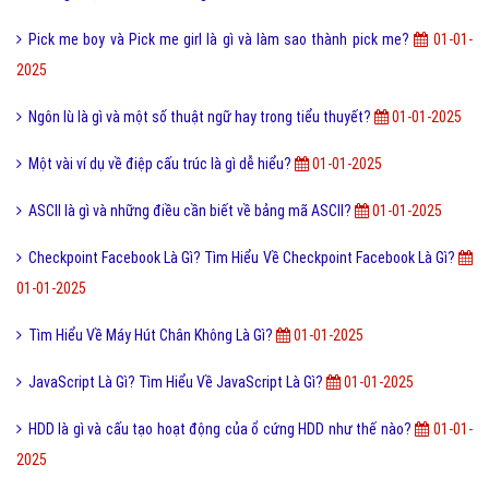
Documents là gì và cách sử dụng thư mục My Documents?
10,080,000
Cộng đồng là gì và các yếu tố tạo nên cộng đồng?
10,005,000
Kích thước ảnh bìa Fanpage Facebook chuẩn nhất
9,944,000
Hình xăm Hổ xuống núi ý nghĩa gì và có nên xăm không?
9,933,000
Tìm hiểu ý nghĩa của từ Beep hay Bíp Bép là gì?
9,912,000
Chuỗi thức ăn là gì và phân loại chuỗi thức ăn hiện nay?
9,906,000
Đào tạo là gì và những lợi ích khi được đào tạo bài bản?
9,891,000
Online là gì và ứng dụng Online trong công nghệ ra sao?
9,868,000
Ý nghĩa của từ HỌC TRƯỞNG trong giới trẻ hiện nay?
9,838,000
Công nghệ cấy truyền phôi là gì và nó có những lợi ích gì?
9,769,000