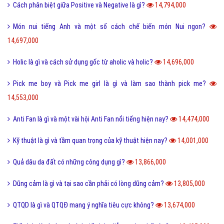
Status là gì và cách đăng Status trên Facebook nhanh chóng?
24,094,000
Bách hợp là gì và một số thuật ngữ thường dùng bách hợp?
23,210,000
FC là gì và trong bóng đá thì FC có nghĩa là gì?
23,102,000
Quotation là gì và báo giá trong tiếng anh có nghĩa là gì?
22,667,000
Phóng đại là gì và tác dụng của biện pháp phóng đại?
20,204,000
Thị Xã Huyện và Thị Trấn cái nào lớn hơn?
20,090,000
Tool là gì và ưu nhược điểm khi sử dụng Tool?
19,732,000
Behance là gì và hướng dẫn sử dụng Behance cho người mới?
19,121,000
100+ thuật ngữ trong Rap cực chất, người chơi hệ Underground phải