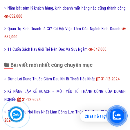
Nắm bắt tâm lý khách hàng, kinh doanh mặt hàng nào cũng thành công
652,000
Quản Trị Kinh Doanh là Gì? Cơ Hội Việc Làm Của Ngành Kinh Doanh
652,000
11 Cuốn Sách Hay Giới Trẻ Nên Đọc Và Suy Ngẫm
647,000
Bài viết mới nhất cùng chuyên mục
Đừng Lợi Dụng Thuốc Giảm Đau Khi Bị Thoái Hóa Khớp
31-12-2024
KỸ NĂNG LẬP KẾ HOẠCH – MỘT YẾU TỐ THÀNH CÔNG CỦA DOANH
NGHIỆP
31-12-2024
Top 60 Câu Nói Hay Nhất Làm Động Lực Thúc Đẩy Tinh Thần
31-12-
Chat hỗ trợ
2024