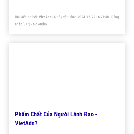
quản lí những người lớn tuổi hơn họ là điều khá khó
khăn. Vậy làm cách nào để được "đàn anh" tôn trọng
và nghe theo sự quản lí của "sếp trẻ"
Bài viết tạo bởi:
VietAds
| Ngày cập nhật:
2024-12-29 16:23:38
|
Đăng
nhập
(847) - No Audio