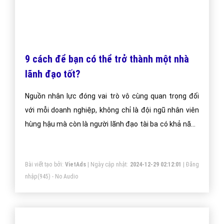
9 cách để bạn có thể trở thành một nhà
lãnh đạo tốt?
Nguồn nhân lực đóng vai trò vô cùng quan trọng đối
với mỗi doanh nghiệp, không chỉ là đội ngũ nhân viên
hùng hậu mà còn là người lãnh đạo tài ba có khả năng
chèo chống đưa con thuyền doanh nghiệp của mình
đến với bến bờ thành công.
Bài viết tạo bởi:
VietAds
| Ngày cập nhật:
2024-12-29 02:12:01
|
Đăng
nhập
(945) - No Audio