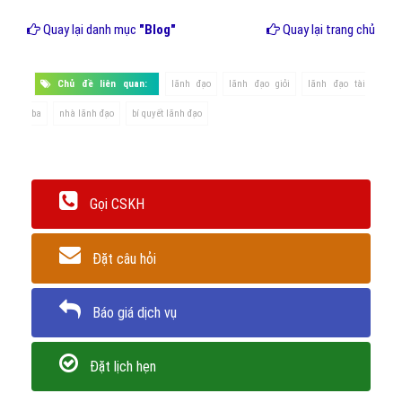
Quay lại danh mục
"Blog"
Quay lại trang chủ
Chủ đề liên quan:
lãnh đạo
lãnh đạo giỏi
lãnh đạo tài
ba
nhà lãnh đạo
bí quyết lãnh đạo
Gọi CSKH
Đặt câu hỏi
Báo giá dịch vụ
Đặt lịch hẹn