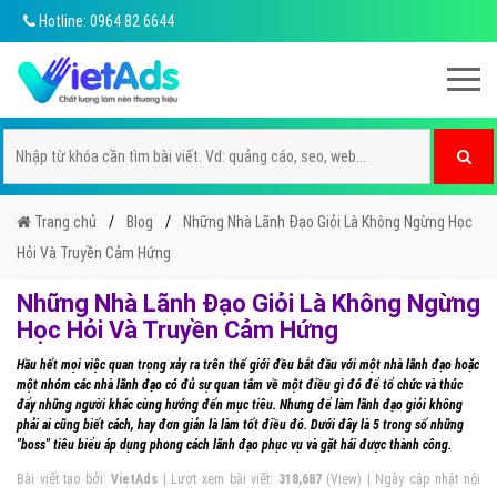
Hotline: 0964 82 6644
Trang chủ
Blog
Những Nhà Lãnh Đạo Giỏi Là Không Ngừng Học
Hỏi Và Truyền Cảm Hứng
Những Nhà Lãnh Đạo Giỏi Là Không Ngừng
Học Hỏi Và Truyền Cảm Hứng
Hầu hết mọi việc quan trọng xảy ra trên thế giới đều bắt đầu với một nhà lãnh đạo hoặc
một nhóm các nhà lãnh đạo có đủ sự quan tâm về một điều gì đó để tổ chức và thúc
đẩy những người khác cùng hướng đến mục tiêu. Nhưng để làm lãnh đạo giỏi không
phải ai cũng biết cách, hay đơn giản là làm tốt điều đó. Dưới đây là 5 trong số những
"boss" tiêu biểu áp dụng phong cách lãnh đạo phục vụ và gặt hái được thành công.
Bài viết tạo bởi:
VietAds
| Lượt xem bài viết:
318,687
(View) | Ngày cập nhật nội