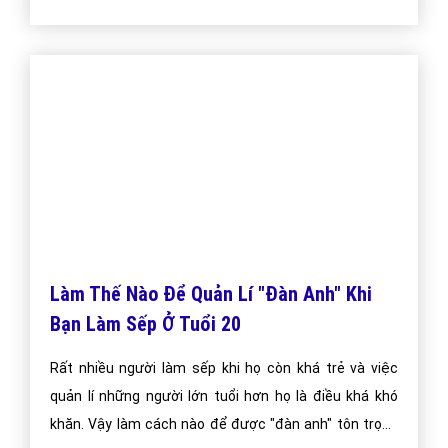
Bài viết tạo bởi:
VietAds
| Ngày cập nhật:
2024-12-29 14:17:06
|
Đăng
nhập
(858) - No Audio
Làm Thế Nào Để Quản Lí "Đàn Anh" Khi
Bạn Làm Sếp Ở Tuổi 20
Rất nhiều người làm sếp khi họ còn khá trẻ và việc