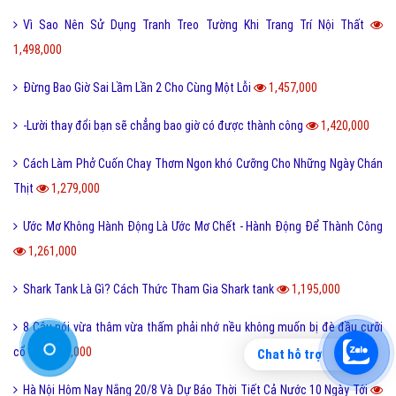
Cách làm bánh bao con heo cho bé yêu- biếng ăn đến mấy cũng nghiền
1,534,000
Vì Sao Nên Sử Dụng Tranh Treo Tường Khi Trang Trí Nội Thất
1,498,000
Đừng Bao Giờ Sai Lầm Lần 2 Cho Cùng Một Lỗi
1,457,000
-Lười thay đổi bạn sẽ chẳng bao giờ có được thành công
1,420,000
Cách Làm Phở Cuốn Chay Thơm Ngon khó Cưỡng Cho Những Ngày Chán
Thịt
1,279,000
Ước Mơ Không Hành Động Là Ước Mơ Chết - Hành Động Để Thành Công
1,261,000
Shark Tank Là Gì? Cách Thức Tham Gia Shark tank
1,195,000
Chat hỗ trợ
8 Câu nói vừa thâm vừa thấm phải nhớ nều không muốn bị đè đầu cưỡi