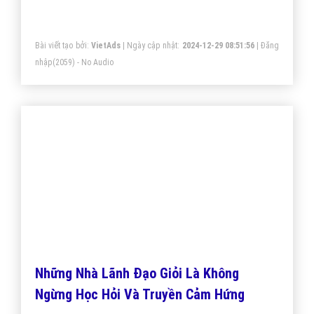
Làm sếp nghe có vẻ nhàn hạ và sung sướng, nhưng ít
ai biết được rằng để quản lý một đội ngũ nhân viên mỗi
người mỗi tính cách thì chẳng phải chuyện dễ dàng gì.
Cùng Vietads khám giá một số bí quyết quản người
của các nhà lãnh đạo tài ba đã áp dụng nhé.
Bài viết tạo bởi:
VietAds
| Ngày cập nhật:
2024-12-29 08:51:56
|
Đăng
nhập
(2059) - No Audio