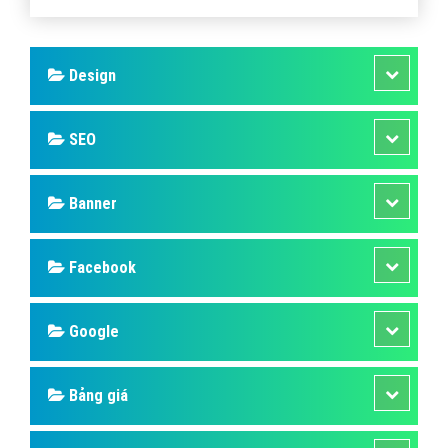
hỏi từ sai lầm đó, bất kể dù là ai đã thực sự gây ra nó.
Bài viết tạo bởi:
VietAds
| Ngày cập nhật:
2024-12-28 18:42:30
|
Đăng
nhập
(600) - No Audio
Design
SEO
Banner
Facebook
Google