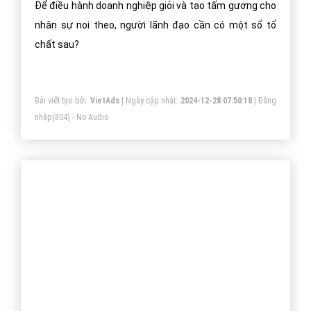
Phẩm Chất Của Người Lãnh Đạo -
VietAds?
Để điều hành doanh nghiệp giỏi và tạo tấm gương cho
nhân sự noi theo, người lãnh đạo cần có một số tố
chất sau?
Bài viết tạo bởi:
VietAds
| Ngày cập nhật:
2024-12-28 07:50:18
|
Đăng
nhập
(804) - No Audio