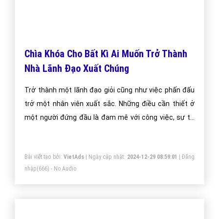
Chìa Khóa Cho Bất Kì Ai Muốn Trở Thành
Nhà Lãnh Đạo Xuất Chúng
Trở thành một lãnh đạo giỏi cũng như việc phấn đấu
trở một nhân viên xuất sắc. Những điều cần thiết ở
một người đứng đầu là đam mê với công việc, sự tự
tin với khả năng của mình và sự kiên trì để vượt qua
mọi khó khăn.
Bài viết tạo bởi:
VietAds
| Ngày cập nhật:
2024-12-29 08:59:01
|
Đăng
nhập
(666) - No Audio