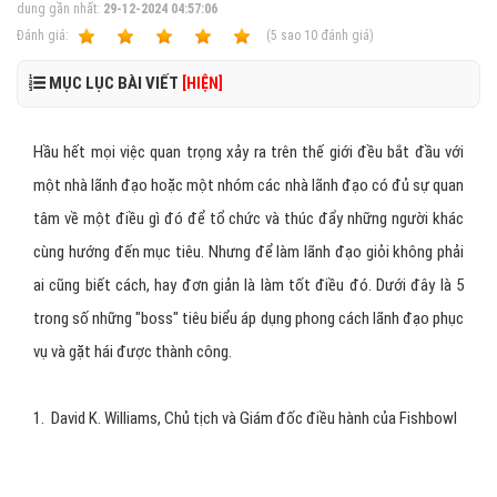
dung gần nhất:
29-12-2024 04:57:06
Ðánh giá:
1
2
3
4
5
(
5
sao
10
đánh giá)
MỤC LỤC BÀI VIẾT
[HIỆN]
Hầu hết mọi việc quan trọng xảy ra trên thế giới đều bắt đầu với
một nhà lãnh đạo hoặc một nhóm các nhà lãnh đạo có đủ sự quan
tâm về một điều gì đó để tổ chức và thúc đẩy những người khác
cùng hướng đến mục tiêu. Nhưng để làm lãnh đạo giỏi không phải
ai cũng biết cách, hay đơn giản là làm tốt điều đó. Dưới đây là 5
trong số những "boss" tiêu biểu áp dụng phong cách lãnh đạo phục
vụ và gặt hái được thành công.
1. David K. Williams, Chủ tịch và Giám đốc điều hành của Fishbowl