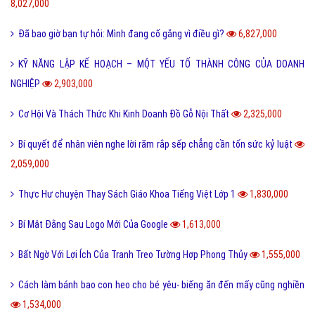
Bài viết xem nhiều cùng chuyên mục
Top 60 Câu Nói Hay Nhất Làm Động Lực Thúc Đẩy Tinh Thần
8,027,000
Đã bao giờ bạn tự hỏi: Mình đang cố gắng vì điều gì?
6,827,000
KỸ NĂNG LẬP KẾ HOẠCH – MỘT YẾU TỐ THÀNH CÔNG CỦA DOANH
NGHIỆP
2,903,000
Cơ Hội Và Thách Thức Khi Kinh Doanh Đồ Gỗ Nội Thất
2,325,000
Bí quyết để nhân viên nghe lời răm rắp sếp chẳng cần tốn sức kỷ luật
2,059,000
Thực Hư chuyện Thay Sách Giáo Khoa Tiếng Việt Lớp 1
1,830,000
Bí Mật Đằng Sau Logo Mới Của Google
1,613,000
Bất Ngờ Với Lợi Ích Của Tranh Treo Tường Hợp Phong Thủy
1,555,000