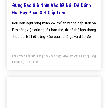
Đừng Bao Giờ Nhìn Vào Bề Nổi Để Đánh
Giá Hay Phán Xét Cấp Trên
Nếu bạn nghĩ rằng mình có thể thay thế cấp trên và
làm công việc của họ tốt hơn thế, thì có thể bạn không
thực sự biết rõ công việc của họ là gì, và điều đó có
nghĩa là bạn chưa sẵn sàng trở thành nhà lãnh đạo
Bài viết tạo bởi:
VietAds
| Ngày cập nhật:
2024-12-29 18:18:57
|
Đăng
nhập
(723) - No Audio