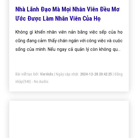
Nhà Lãnh Đạo Mà Mọi Nhân Viên Đều Mơ
Ước Được Làm Nhân Viên Của Họ
Không gì khiến nhân viên nản bằng việc sếp của họ
cũng đang cảm thấy chán ngán với công việc và cuộc
sống của mình. Nếu ngay cả quản lý còn không quan
tâm đến những gì họ làm thì tại sao nhân viên lại phải
quan tâm? Một nhà lãnh đạo giỏi luôn đam mê với
Bài viết tạo bởi:
VietAds
| Ngày cập nhật:
2024-12-28 20:42:25
|
Đăng
những gì họ làm. Họ tin vào những gì mình đang cố
nhập
(948) - No Audio
gắng và dốc sức làm việc một cách vui vẻ. Điều này sẽ
truyền cảm hứng cho đội ngũ của họ.