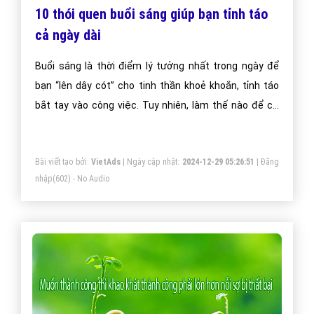
10 thói quen buổi sáng giúp bạn tỉnh táo
cả ngày dài
Buổi sáng là thời điểm lý tưởng nhất trong ngày để
bạn “lên dây cót” cho tinh thần khoẻ khoắn, tỉnh táo
bắt tay vào công việc. Tuy nhiên, làm thế nào để cơ
thể không rơi vào tình trạng uể oải, mệt mỏi sau đó thì
không phải ai cũng biết. Những thói quen buổi sáng
Bài viết tạo bởi:
VietAds
| Ngày cập nhật:
2024-12-29 05:26:51
|
Đăng
đơn giản sau bạn sẽ giúp bạn làm việc cả ngày mà vẫn
nhập
(602) - No Audio
tràn đầy sinh lực.