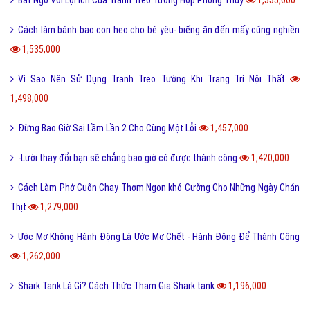
Bất Ngờ Với Lợi Ích Của Tranh Treo Tường Hợp Phong Thủy
1,555,000
Cách làm bánh bao con heo cho bé yêu- biếng ăn đến mấy cũng nghiền
1,535,000
Vì Sao Nên Sử Dụng Tranh Treo Tường Khi Trang Trí Nội Thất
1,498,000
Đừng Bao Giờ Sai Lầm Lần 2 Cho Cùng Một Lỗi
1,457,000
-Lười thay đổi bạn sẽ chẳng bao giờ có được thành công
1,420,000
Cách Làm Phở Cuốn Chay Thơm Ngon khó Cưỡng Cho Những Ngày Chán
Thịt
1,279,000
Ước Mơ Không Hành Động Là Ước Mơ Chết - Hành Động Để Thành Công
1,262,000
Shark Tank Là Gì? Cách Thức Tham Gia Shark tank
1,196,000