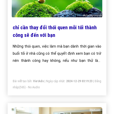
chỉ cần thay đổi thói quen mỗi tối thành
công sẽ đến với bạn
Những thói quen, việc làm mà bạn dành thời gian vào
buổi tối ở nhà cũng có thể quyết định xem bạn có trở
nên thành công hay không, nếu như bạn thử làm
những điều dưới đây.
Bài viết tạo bởi:
VietAds
| Ngày cập nhật:
2024-12-29 03:19:23
|
Đăng
nhập
(565) - No Audio