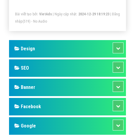
loại bệnh mãn tính nào. Cuộc sống xung quanh có ảnh
Bài viết tạo bởi:
VietAds
| Ngày cập nhật:
2024-12-29 18:19:23
|
Đăng
hưởng lớn đến sức khỏe của chúng ta.
nhập
(519) - No Audio
Design
SEO
Banner
Facebook
Google