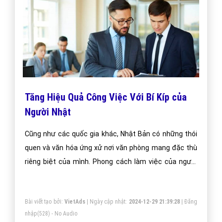
Tăng Hiệu Quả Công Việc Với Bí Kíp của
Người Nhật
Cũng như các quốc gia khác, Nhật Bản có những thói
quen và văn hóa ứng xử nơi văn phòng mang đặc thù
riêng biệt của mình. Phong cách làm việc của người
Nhật toát lên phẩm chất lịch thiệp và nghiêm túc rất
đúng với chất Nhật Bản.
Bài viết tạo bởi:
VietAds
| Ngày cập nhật:
2024-12-29 21:39:28
|
Đăng
nhập
(528) - No Audio