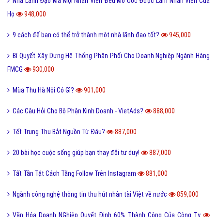
Nhà Lãnh Đạo Mà Mọi Nhân Viên Đều Mơ Ước Được Làm Nhân Viên Của
Họ
948,000
9 cách để bạn có thể trở thành một nhà lãnh đạo tốt?
945,000
Bí Quyết Xây Dựng Hệ Thống Phân Phối Cho Doanh Nghiệp Ngành Hàng
FMCG
930,000
Mùa Thu Hà Nội Có Gì?
901,000
Các Câu Hỏi Cho Bộ Phận Kinh Doanh - VietAds?
888,000
Tết Trung Thu Bắt Nguồn Từ Đâu?
887,000
20 bài học cuộc sống giúp bạn thay đổi tư duy!
887,000
Tất Tần Tật Cách Tăng Follow Trên Instagram
881,000
Ngành công nghệ thông tin thu hút nhân tài Việt về nước
859,000
Văn Hóa Doanh NGhiệp Quyết Định 60% Thành Công Của Công Ty