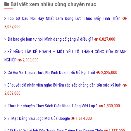
Bài viết xem nhiều cùng chuyên mục
Top 60 Câu Nói Hay Nhất Làm Động Lực Thúc Đẩy Tinh Thần
8,027,000
Đã bao giờ bạn tự hỏi: Mình đang cố gắng vì điều gì?
6,827,000
KỸ NĂNG LẬP KẾ HOẠCH – MỘT YẾU TỐ THÀNH CÔNG CỦA DOANH
NGHIỆP
2,903,000
Cơ Hội Và Thách Thức Khi Kinh Doanh Đồ Gỗ Nội Thất
2,325,000
Bí quyết để nhân viên nghe lời răm rắp sếp chẳng cần tốn sức kỷ luật
2,059,000
Thực Hư chuyện Thay Sách Giáo Khoa Tiếng Việt Lớp 1
1,830,000
Bí Mật Đằng Sau Logo Mới Của Google
1,614,000