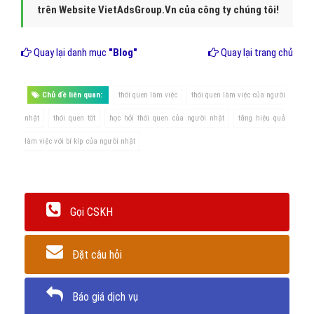
trên Website VietAdsGroup.Vn của công ty chúng tôi!
Quay lại danh mục
"Blog"
Quay lại trang chủ
Chủ đề liên quan:
thói quen làm việc
thói quen làm việc của người
nhật
thói quen tốt
học hỏi thói quen của người nhật
tăng hiệu quả
làm việc với bí kíp của người nhật
Gọi CSKH
Đặt câu hỏi
Báo giá dịch vụ