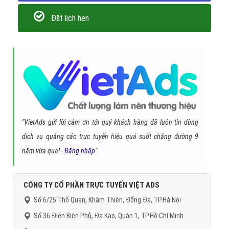
Đặt lịch hẹn
"VietAds gửi lời cảm ơn tới quý khách hàng đã luôn tin dùng
dịch vụ quảng cáo trực tuyến hiệu quả suốt chặng đường 9
năm vừa qua! -
Đăng nhập
"
CÔNG TY CỔ PHẦN TRỰC TUYẾN VIỆT ADS
Số 6/25 Thổ Quan, Khâm Thiên, Đống Đa, TP.Hà Nội
Số 36 Điện Biên Phủ, Đa Kao, Quận 1, TP.Hồ Chí Minh