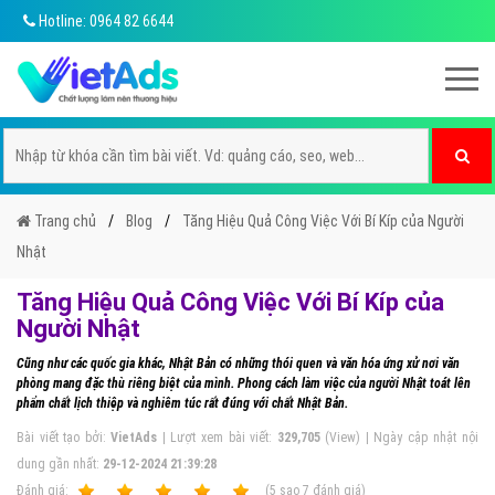
Hotline: 0964 82 6644
Trang chủ
Blog
Tăng Hiệu Quả Công Việc Với Bí Kíp của Người
Nhật
Tăng Hiệu Quả Công Việc Với Bí Kíp của
Người Nhật
Cũng như các quốc gia khác, Nhật Bản có những thói quen và văn hóa ứng xử nơi văn
phòng mang đặc thù riêng biệt của mình. Phong cách làm việc của người Nhật toát lên
phẩm chất lịch thiệp và nghiêm túc rất đúng với chất Nhật Bản.
Bài viết tạo bởi:
VietAds
| Lượt xem bài viết:
329,705
(View) | Ngày cập nhật nội
dung gần nhất:
29-12-2024 21:39:28
Ðánh giá:
1
2
3
4
5
(
5
sao
7
đánh giá)