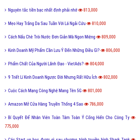
Nguyên tắc tiền bạc nhất định phải nhớ
813,000
Mẹo Hay Trắng Da Sau Tuần Với Lá Ngải Cứu
810,000
Cách Nấu Chè Trôi Nước Đơn Giản Mà Ngon Miệng
809,000
Kinh Doanh Mỹ Phẩm Cần Lưu Ý Đến Những Điều Gì?
806,000
Phẩm Chất Của Người Lãnh Đạo - VietAds?
804,000
9 Triết Lí Kinh Doanh Ngược Đời Nhưng Rất Hữu Ích
802,000
Cuộc Cách Mạng Công Nghệ Mang Tên 5G
801,000
Amazon Mở Cửa Hàng Truyền Thống 4 Sao
786,000
Bí Quyết Để Nhân Viên Toàn Tâm Toàn Ý Cống Hiến Cho Công Ty
775,000
Các Start up học được gì sau chương trình truyền hình Shark Tank