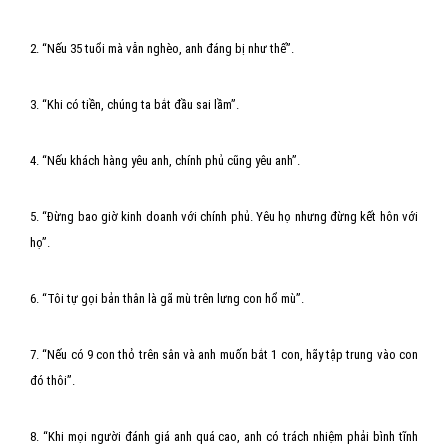
2. “Nếu 35 tuổi mà vẫn nghèo, anh đáng bị như thế”.
3. “Khi có tiền, chúng ta bắt đầu sai lầm”.
4. “Nếu khách hàng yêu anh, chính phủ cũng yêu anh”.
5. “Đừng bao giờ kinh doanh với chính phủ. Yêu họ nhưng đừng kết hôn với
họ”.
6. “Tôi tự gọi bản thân là gã mù trên lưng con hổ mù”.
7. “Nếu có 9 con thỏ trên sân và anh muốn bắt 1 con, hãy tập trung vào con
đó thôi”.
8. “Khi mọi người đánh giá anh quá cao, anh có trách nhiệm phải bình tĩnh