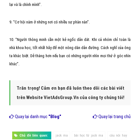
lại và là chính mình”.
9. “Cơ hội nằm ở những nơi có nhiều sự phàn nàn”.
10. “Người thông minh cần một kẻ ngốc dẫn dắt. Khi cả nhóm chỉ toàn là
nhà khoa học, tốt nhất hãy để một nông dân dẫn đường. Cách nghĩ của ông
ta khác biệt. Dễ thắng hơn nếu bạn có những người nhìn mọi thứ ở góc nhìn
khác”.
Trân trọng! Cảm ơn bạn đã luôn theo dõi các bài viết
trên Website VietAdsGroup.Vn của công ty chúng tôi!
Quay lại danh mục
"Blog"
Quay lại trang chủ
Chủ đề liên quan:
jack ma
bài học từ jack ma
câu nói hay