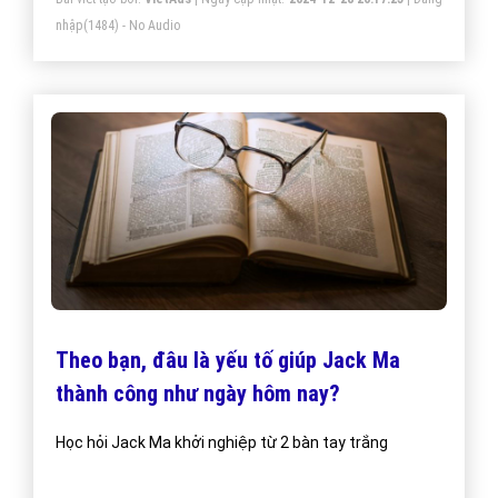
quốc gia và khu vực.
nhập
(1484) - No Audio
Theo bạn, đâu là yếu tố giúp Jack Ma
thành công như ngày hôm nay?
Học hỏi Jack Ma khởi nghiệp từ 2 bàn tay trắng