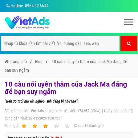
Hotline: 0964 82 6644
Trang chủ
Blog
10 câu nói uyên thâm của Jack Ma đáng để
bạn suy ngẫm
10 câu nói uyên thâm của Jack Ma đáng
để bạn suy ngẫm
“Nếu 35 tuổi mà vẫn nghèo, anh đáng bị như thế”.
Bài viết tạo bởi:
VietAds
| Lượt xem bài viết:
173,950
(View) | Ngày cập nhật nội
dung gần nhất:
29-12-2024 10:07:50
Ðánh giá:
1
2
3
4
5
(
3
sao
16
đánh giá)