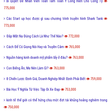
Bí Quyết Để Nhân Viên Toàn Tâm Toàn Ý Cống Hiến Cho Công Ty
775,000
Các Start up học được gì sau chương trình truyền hình Shark Tank
773,000
Đắp Mặt Nạ Đúng Cách Là Như Thế Nào?
772,000
Cách Để Có Giọng Nói Hay và Truyền Cảm
765,000
Nguồn hàng kinh doanh mỹ phẩm lấy ở đâu?
763,000
Con Biếng Ăn, Mẹ Nên Làm Gì?
763,000
8 Chiến Lược Định Giá, Doanh Nghiệp Nhất Định Phải Biết
759,000
Bài Học Ý Nghĩa Từ Việc Tập Đi Xe Đạp
753,000
kinh tế thế giới có thể hứng chịu một đợt tái khủng hoảng nghiêm trọng
750,000