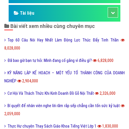
Tài liệu
Bài viết xem nhiều cùng chuyên mục
Top 60 Câu Nói Hay Nhất Làm Động Lực Thúc Đẩy Tinh Thần
8,028,000
Đã bao giờ bạn tự hỏi: Mình đang cố gắng vì điều gì?
6,828,000
KỸ NĂNG LẬP KẾ HOẠCH – MỘT YẾU TỐ THÀNH CÔNG CỦA DOANH
NGHIỆP
2,904,000
Cơ Hội Và Thách Thức Khi Kinh Doanh Đồ Gỗ Nội Thất
2,326,000
Bí quyết để nhân viên nghe lời răm rắp sếp chẳng cần tốn sức kỷ luật
2,059,000
Thực Hư chuyện Thay Sách Giáo Khoa Tiếng Việt Lớp 1
1,830,000