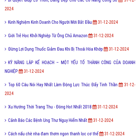
Bí Quyết Giúp Eo Thon, Dáng Đẹp Cho Các Cô Nàng Công Sở
31-12-
2024
Kinh Nghiệm Kinh Doanh Cho Người Mới Bắt Đầu
31-12-2024
Giới Trẻ Học Khởi Nghiệp Từ Ông Chủ Amazon
31-12-2024
Đừng Lợi Dụng Thuốc Giảm Đau Khi Bị Thoái Hóa Khớp
31-12-2024
KỸ NĂNG LẬP KẾ HOẠCH – MỘT YẾU TỐ THÀNH CÔNG CỦA DOANH
NGHIỆP
31-12-2024
Top 60 Câu Nói Hay Nhất Làm Động Lực Thúc Đẩy Tinh Thần
31-12-
2024
Xu Hướng Thời Trang Thu - Đông Hot Nhất 2018
31-12-2024
Cảnh Báo Các Bệnh Ung Thư Nguy Hiểm Nhất
31-12-2024
Cách nấu chè nha đam thơm ngon thanh lọc cơ thể
31-12-2024