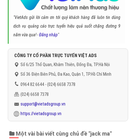
"VietAds gửi lời cảm ơn tới quý khách hàng đã luôn tin dùng
dịch vụ quảng cáo trực tuyến hiệu quả suốt chặng đường 9
năm vừa qua! -
Đăng nhập
"
CÔNG TY CỔ PHẦN TRỰC TUYẾN VIỆT ADS
Số 6/25 Thổ Quan, Khâm Thiên, Đống Đa, TP.Hà Nội
Số 36 Điện Biên Phủ, Đa Kao, Quận 1, TP.Hồ Chí Minh
0964 82 6644 - (024) 6658 7378
(024) 6658 7378
support@vietadsgroup.vn
https://vietadsgroup.vn
Một vài bài viết cùng chủ đề "jack ma"