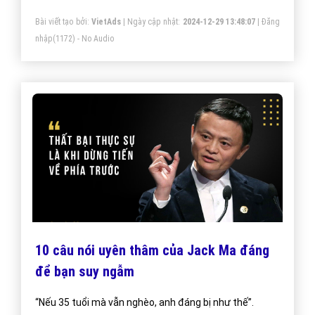
Bài viết tạo bởi:
VietAds
| Ngày cập nhật:
2024-12-29 13:48:07
|
Đăng
nhập
(1172) - No Audio
10 câu nói uyên thâm của Jack Ma đáng
để bạn suy ngẫm
“Nếu 35 tuổi mà vẫn nghèo, anh đáng bị như thế”.