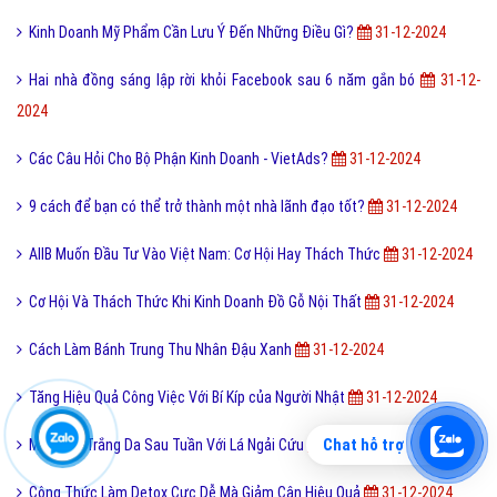
Kinh Doanh Mỹ Phẩm Cần Lưu Ý Đến Những Điều Gì?
31-12-2024
Hai nhà đồng sáng lập rời khỏi Facebook sau 6 năm gắn bó
31-12-
2024
Các Câu Hỏi Cho Bộ Phận Kinh Doanh - VietAds?
31-12-2024
9 cách để bạn có thể trở thành một nhà lãnh đạo tốt?
31-12-2024
AIIB Muốn Đầu Tư Vào Việt Nam: Cơ Hội Hay Thách Thức
31-12-2024
Cơ Hội Và Thách Thức Khi Kinh Doanh Đồ Gỗ Nội Thất
31-12-2024
Cách Làm Bánh Trung Thu Nhân Đậu Xanh
31-12-2024
Tăng Hiệu Quả Công Việc Với Bí Kíp của Người Nhật
31-12-2024
Chat hỗ trợ
Mẹo Hay Trắng Da Sau Tuần Với Lá Ngải Cứu
31-12-2024
Công Thức Làm Detox Cực Dễ Mà Giảm Cân Hiệu Quả
31-12-2024