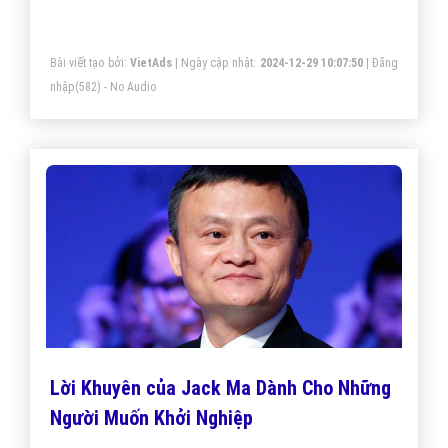
Bài viết tạo bởi:
VietAds
| Ngày cập nhật:
2024-12-29 10:07:50
|
Đăng
nhập
(582) - No Audio
Lời Khuyên của Jack Ma Dành Cho Những
Người Muốn Khởi Nghiệp