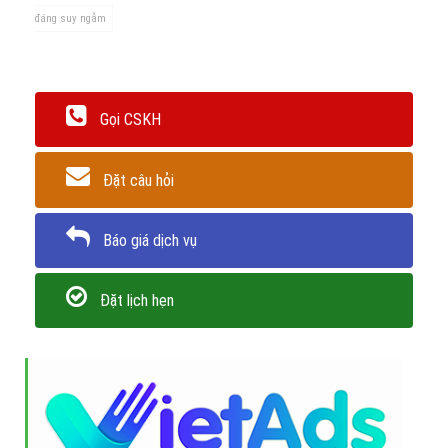
đáng suy ngẫm
Gọi CSKH
Đặt câu hỏi
Báo giá dịch vụ
Đặt lịch hẹn