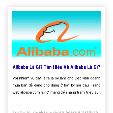
Alibaba Là Gì? Tìm Hiểu Về Alibaba Là Gì?
Với nhiệm vụ đặt là ra là sẽ làm cho việc kinh doanh
mua bán dễ dàng cho dùng ở bất kỳ nơi đâu. Trang
web alibaba.com là nơi mang đến hàng trăm triệu sản
phẩm. Bao gồm các sản phẩm như điện tử, hàng tiêu
dùng, máy móc, quần áo thời trang, Phạm vi trên 190+
Bài viết tạo bởi:
VietAds
| Ngày cập nhật:
2024-12-28 20:17:25
|
Đăng