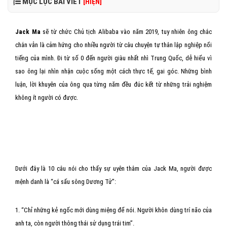
MỤC LỤC BÀI VIẾT
[HIỆN]
Jack Ma
sẽ từ chức Chủ tịch Alibaba vào năm 2019, tuy nhiên ông chắc
chắn vẫn là cảm hứng cho nhiều người từ câu chuyện tự thân lập nghiệp nổi
tiếng của mình. Đi từ số 0 đến người giàu nhất nhì Trung Quốc, dễ hiểu vì
sao ông lại nhìn nhận cuộc sống một cách thực tế, gai góc. Những bình
luận, lời khuyên của ông qua từng năm đều đúc kết từ những trải nghiệm
không ít người có được.
Dưới đây là 10 câu nói cho thấy sự uyên thâm của Jack Ma, người được
mệnh danh là “cá sấu sông Dương Tử”:
1. “Chỉ những kẻ ngốc mới dùng miệng để nói. Người khôn dùng trí não của
anh ta, còn người thông thái sử dụng trái tim”.