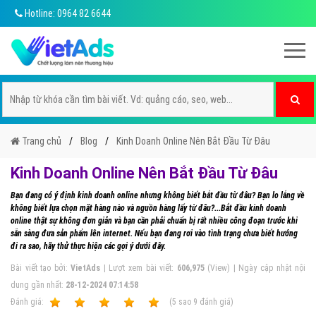
Hotline: 0964 82 6644
Trang chủ
Blog
Kinh Doanh Online Nên Bắt Đầu Từ Đâu
Kinh Doanh Online Nên Bắt Đầu Từ Đâu
Bạn đang có ý định kinh doanh online nhưng không biết bắt đầu từ đâu? Bạn lo lắng về
không biết lựa chọn mặt hàng nào và nguồn hàng lấy từ đâu?...Bắt đầu kinh doanh
online thật sự không đơn giản và bạn cần phải chuẩn bị rất nhiều công đoạn trước khi
sẵn sàng đưa sản phẩm lên internet. Nếu bạn đang rơi vào tình trạng chưa biết hướng
đi ra sao, hãy thử thực hiện các gợi ý dưới đây.
Bài viết tạo bởi:
VietAds
| Lượt xem bài viết:
606,975
(View) | Ngày cập nhật nội
dung gần nhất:
28-12-2024 07:14:58
Ðánh giá:
1
2
3
4
5
(
5
sao
9
đánh giá)