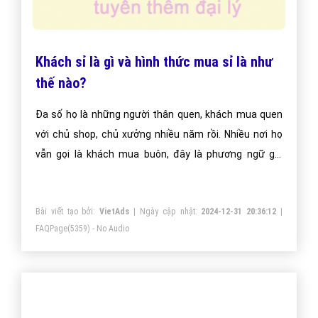
Khách sỉ là gì và hình thức mua sỉ là như
thế nào?
Đa số họ là những người thân quen, khách mua quen
với chủ shop, chủ xưởng nhiều năm rồi. Nhiều nơi họ
vẫn gọi là khách mua buôn, đây là phương ngữ gọi
chung của một số vùng trên cả nước. Chính vì lý do vậy
nên nếu bạn có nghe người khác gọi khách mua buôn,
Bài viết tạo bởi:
VietAds
| Ngày cập nhật:
2024-12-31 20:36:12
|
hay khác mua sỉ thì nó cùng là một nha, không khác
FAQPage
(5359) - No Audio
đâu ( đây là cách gọi thuật ngữ của từng vùng, miền).