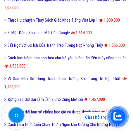
2,059,000
Thực Hư chuyện Thay Sách Giáo Khoa Tiếng Việt Lớp 1
1,830,000
Bí Mật Đằng Sau Logo Mới Của Google
1,614,000
Bất Ngờ Với Lợi Ích Của Tranh Treo Tường Hợp Phong Thủy
1,556,000
Cách làm bánh bao con heo cho bé yêu- biếng ăn đến mấy cũng nghiền
1,536,000
Vì Sao Nên Sử Dụng Tranh Treo Tường Khi Trang Trí Nội Thất
1,498,000
Đừng Bao Giờ Sai Lầm Lần 2 Cho Cùng Một Lỗi
1,457,000
-Lười thay đổi bạn sẽ chẳng bao giờ có được thành công
1,420,000
Chat hỗ trợ
Cách Làm Phở Cuốn Chay Thơm Ngon khó Cưỡng Cho Những Ngày Chán