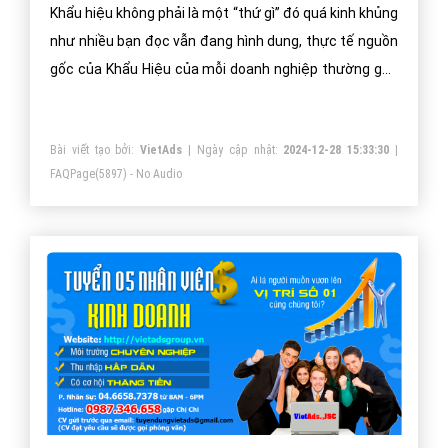
Khẩu hiệu không phải là một “thứ gì” đó quá kinh khủng
như nhiều bạn đọc vẫn đang hình dung, thực tế nguồn
gốc của Khẩu Hiệu của mỗi doanh nghiệp thường gắn
liền với tính đặc trưng về sản phẩm mà doanh nghiệp
đó kinh doanh.
Bài viết tạo bởi:
VietAds
| Ngày cập nhật:
2024-12-28 15:33:30
|
FAQPage
(5897) - No Audio