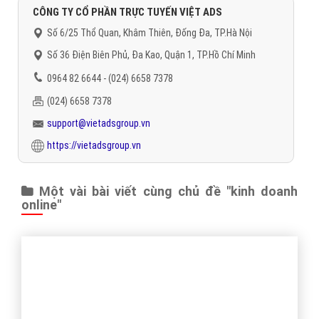
CÔNG TY CỔ PHẦN TRỰC TUYẾN VIỆT ADS
Số 6/25 Thổ Quan, Khâm Thiên, Đống Đa, TP.Hà Nội
Số 36 Điện Biên Phủ, Đa Kao, Quận 1, TP.Hồ Chí Minh
0964 82 6644 - (024) 6658 7378
(024) 6658 7378
support@vietadsgroup.vn
https://vietadsgroup.vn
Một vài bài viết cùng chủ đề "kinh doanh
online"