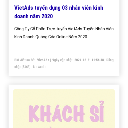
VietAds tuyển dụng 03 nhân viên kinh
doanh năm 2020
Công Ty Cổ Phần Trực tuyến VietAds Tuyển Nhân Viên
Kinh Doanh Quảng Cáo Online Năm 2020
Bài viết tạo bởi:
VietAds
| Ngày cập nhật:
2024-12-31 11:56:38
|
Đăng
nhập
(5368) - No Audio