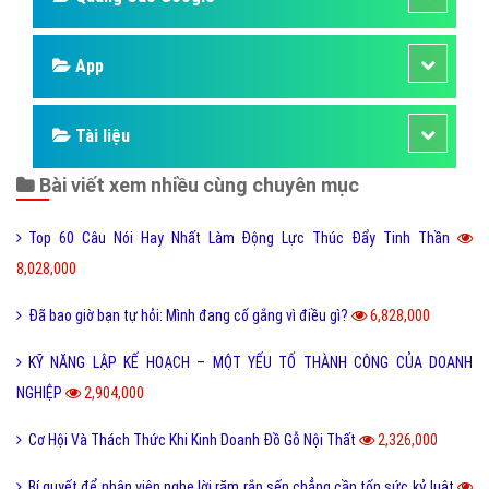
App
Tài liệu
Bài viết xem nhiều cùng chuyên mục
Top 60 Câu Nói Hay Nhất Làm Động Lực Thúc Đẩy Tinh Thần
8,028,000
Đã bao giờ bạn tự hỏi: Mình đang cố gắng vì điều gì?
6,828,000
KỸ NĂNG LẬP KẾ HOẠCH – MỘT YẾU TỐ THÀNH CÔNG CỦA DOANH
NGHIỆP
2,904,000
Cơ Hội Và Thách Thức Khi Kinh Doanh Đồ Gỗ Nội Thất
2,326,000
Bí quyết để nhân viên nghe lời răm rắp sếp chẳng cần tốn sức kỷ luật