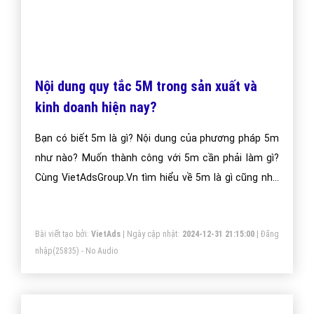
Nội dung quy tắc 5M trong sản xuất và
kinh doanh hiện nay?
Bạn có biết 5m là gì? Nội dung của phương pháp 5m
như nào? Muốn thành công với 5m cần phải làm gì?
Cùng VietAdsGroup.Vn tìm hiểu về 5m là gì cũng như
những thông tin liên quan đến 5m qua bài viết dưới
đây nhé!
Bài viết tạo bởi:
VietAds
| Ngày cập nhật:
2024-12-31 21:15:00
|
Đăng
nhập
(25835) - No Audio