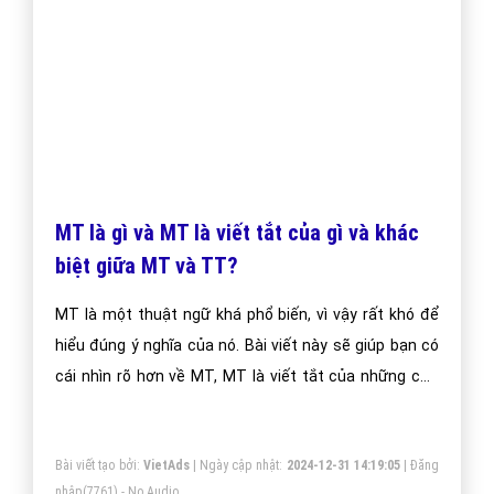
MT là gì và MT là viết tắt của gì và khác
biệt giữa MT và TT?
MT là một thuật ngữ khá phổ biến, vì vậy rất khó để
hiểu đúng ý nghĩa của nó. Bài viết này sẽ giúp bạn có
cái nhìn rõ hơn về MT, MT là viết tắt của những chữ
nào? và cách hiểu đúng nhất về MT trong kinh doanh.
Hãy cùng xem nhé!
Bài viết tạo bởi:
VietAds
| Ngày cập nhật:
2024-12-31 14:19:05
|
Đăng
nhập
(7761) - No Audio