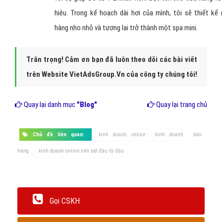
hiệu. Trong kế hoạch dài hơi của mình, tôi sẽ thiết kế
hàng nho nhỏ và tương lai trở thành một spa mini.
Trân trọng! Cảm ơn bạn đã luôn theo dõi các bài viết
trên Website VietAdsGroup.Vn của công ty chúng tôi!
Quay lại danh mục
"Blog"
Quay lại trang chủ
Chủ đề liên quan:
kinh doanh online
kinh doanh
bán
hàng
kinh doanh online nên bắt đầu từ đâu
Gọi CSKH