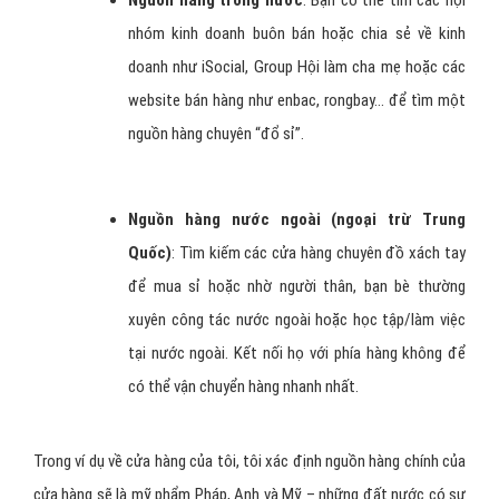
Nguồn hàng trong nước
: Bạn có thể tìm các hội
nhóm kinh doanh buôn bán hoặc chia sẻ về kinh
doanh như
iSoci
al
, Group Hội làm cha mẹ hoặc các
website bán hàng như
en
bac
,
r
ongbay
… để tìm một
nguồn hàng chuyên “đổ sỉ”.
Nguồn hàng nước ngoài (ngoại trừ Trung
Quốc)
: Tìm kiếm các cửa hàng chuyên đồ xách tay
để mua sỉ hoặc nhờ người thân, bạn bè thường
xuyên công tác nước ngoài hoặc học tập/làm việc
tại nước ngoài. Kết nối họ với phía hàng không để
có thể vận chuyển hàng nhanh nhất.
Trong ví dụ về cửa hàng của tôi, tôi xác định
ngu
ồn hàng
chính của
cửa hàng sẽ là mỹ phẩm Pháp, Anh và Mỹ – những đất nước có sự