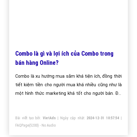
Combo là gì và lợi ích của Combo trong
bán hàng Online?
Combo là xu hướng mua sắm khá tiện ích, đồng thời
tiết kiệm tiền cho người mua khá nhiều cũng như là
một hình thức marketing khá tốt cho người bán. Đôi
bên mua – bán đều có lợi và đều ủng hộ cách sử dụng
combo này.
Bài viết tạo bởi:
VietAds
| Ngày cập nhật:
2024-12-31 10:57:54
|
FAQPage
(5200) - No Audio