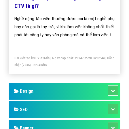
CTV là gì?
Nghề cộng tác viên thường được coi là một nghề phụ
hay còn gọi là tay trái, vì khi làm việc không nhất thiết
phải tới công ty hay văn phòng mà có thể làm việc tại
nhà khi rảnh rỗi không bị ràng buộc bởi những quy định
của cty.
Bài viết tạo bởi:
VietAds
| Ngày cập nhật:
2024-12-28 06:36:44
|
Đăng
nhập
(2936) - No Audio
Design
SEO
Banner